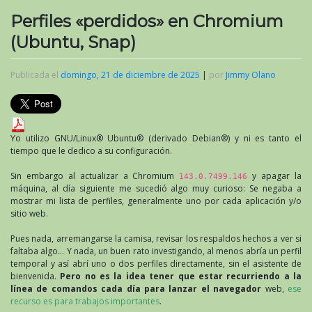
Perfiles «perdidos» en Chromium
(Ubuntu, Snap)
Publicada el
domingo, 21 de diciembre de 2025
|
por
Jimmy Olano
Yo utilizo GNU/Linux® Ubuntu® (derivado Debian®) y ni es tanto el
tiempo que le dedico a su configuración.
Sin embargo al actualizar a Chromium
y apagar la
143.0.7499.146
máquina, al día siguiente me sucedió algo muy curioso: Se negaba a
mostrar mi lista de perfiles, generalmente uno por cada aplicación y/o
sitio web.
Pues nada, arremangarse la camisa, revisar los respaldos hechos a ver si
faltaba algo… Y nada, un buen rato investigando, al menos abría un perfil
temporal y así abrí uno o dos perfiles directamente, sin el asistente de
bienvenida.
Pero no es la idea tener que estar recurriendo a la
línea de comandos cada día para lanzar el navegador
web,
ese
recurso es para trabajos importantes
.