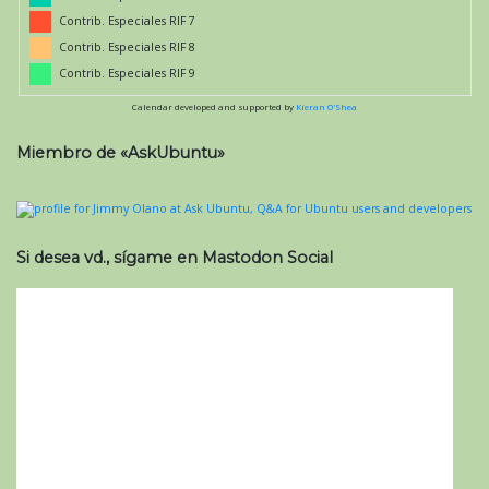
Contrib. Especiales RIF 7
Contrib. Especiales RIF 8
Contrib. Especiales RIF 9
Calendar developed and supported by
Kieran O'Shea
Miembro de «AskUbuntu»
Si desea vd., sígame en Mastodon Social