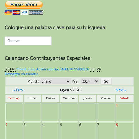
Coloque una palabra clave para su búsqueda:
Calendario Contribuyentes Especiales
SENIAT
Providencia Administrativa SNAT/2022/000068
RIF
IVA
.
Descargar calendario
Month:
Year:
« Prev
Agosto 2026
Next »
Domingo
Lunes
Martes
Miércoles
Jueves
Viernes
Sábado
1
2
3
4
5
6
7
8