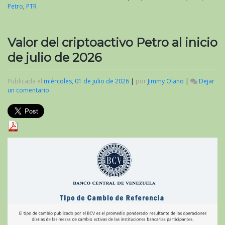
Petro
,
PTR
Valor del criptoactivo Petro al inicio
de julio de 2026
Publicada el
miércoles, 01 de julio de 2026
|
por
Jimmy Olano
|
Dejar
un comentario
en
Valor
del
criptoactivo
Petro
al
inicio
de
julio
de
2026