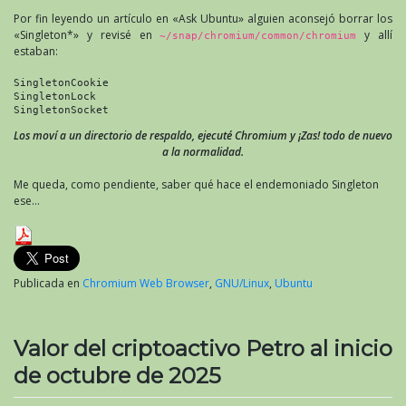
Por fin leyendo un artículo en «Ask Ubuntu» alguien aconsejó borrar los
«Singleton*» y revisé en
y allí
~/snap/chromium/common/chromium
estaban:
SingletonCookie
SingletonLock
SingletonSocket
Los moví a un directorio de respaldo, ejecuté Chromium y ¡Zas! todo de nuevo
a la normalidad.
Me queda, como pendiente, saber qué hace el endemoniado Singleton
ese…
Publicada en
Chromium Web Browser
,
GNU/Linux
,
Ubuntu
Valor del criptoactivo Petro al inicio
de octubre de 2025