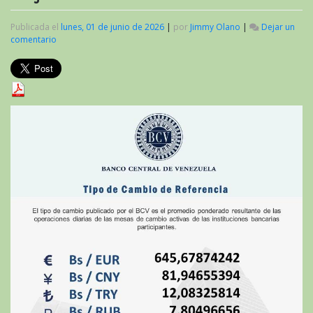
Publicada el
lunes, 01 de junio de 2026
|
por
Jimmy Olano
|
Dejar un
comentario
en
Valor
del
criptoactivo
Petro
al
inicio
de
junio
de
2026