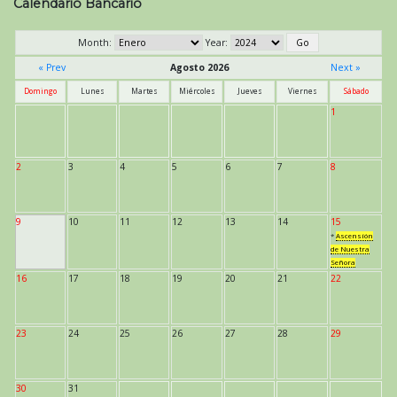
de
Calendario Bancario
entradas
Month:
Year:
« Prev
Agosto 2026
Next »
Domingo
Lunes
Martes
Miércoles
Jueves
Viernes
Sábado
1
2
3
4
5
6
7
8
9
10
11
12
13
14
15
*
Ascensión
de Nuestra
Señora
16
17
18
19
20
21
22
23
24
25
26
27
28
29
30
31