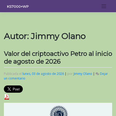
Saltar
KS7000+WP
al
contenido
Autor:
Jimmy Olano
Valor del criptoactivo Petro al inicio
de agosto de 2026
Publicada el
lunes, 03 de agosto de 2026
|
por
Jimmy Olano
|
Dejar
un comentario
en
Valor
del
criptoactivo
Petro
al
inicio
de
agosto