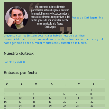
Frases de Carl Sagan - Me
pregunto cuántos Einstein potenciales habrán llegado a sentirse
irremediablemente descorazonados a causa de exámenes competitivos y del
hastío generado por acumular méritos en su currículo a la fuerza.
Nuestro «tuiteo»:
Tweets by ks7000
Entradas por fecha
D
L
M
X
J
V
S
1
2
3
4
5
6
7
8
9
10
11
12
13
14
15
16
17
18
19
20
21
22
23
24
25
26
27
28
29