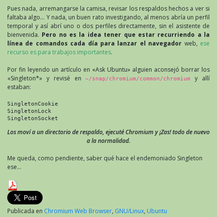
Pues nada, arremangarse la camisa, revisar los respaldos hechos a ver si
faltaba algo… Y nada, un buen rato investigando, al menos abría un perfil
temporal y así abrí uno o dos perfiles directamente, sin el asistente de
bienvenida.
Pero no es la idea tener que estar recurriendo a la
línea de comandos cada día para lanzar el navegador
web,
ese
recurso es para trabajos importantes
.
Por fin leyendo un artículo en «Ask Ubuntu» alguien aconsejó borrar los
«Singleton*» y revisé en
y allí
~/snap/chromium/common/chromium
estaban:
SingletonCookie
SingletonLock
SingletonSocket
Los moví a un directorio de respaldo, ejecuté Chromium y ¡Zas! todo de nuevo
a la normalidad.
Me queda, como pendiente, saber qué hace el endemoniado Singleton
ese…
Publicada en
Chromium Web Browser
,
GNU/Linux
,
Ubuntu