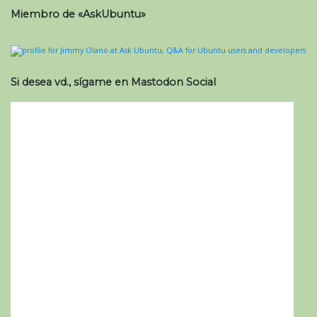
Miembro de «AskUbuntu»
Si desea vd., sígame en Mastodon Social