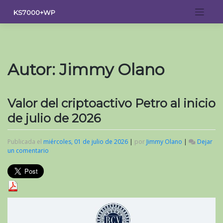
Saltar
KS7000+WP
al
contenido
Autor:
Jimmy Olano
Valor del criptoactivo Petro al inicio
de julio de 2026
Publicada el
miércoles, 01 de julio de 2026
|
por
Jimmy Olano
|
Dejar
un comentario
en
Valor
del
criptoactivo
Petro
al
inicio
de
julio