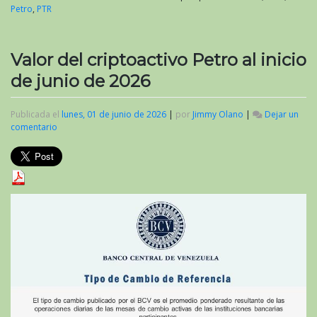
Petro
,
PTR
Valor del criptoactivo Petro al inicio
de junio de 2026
Publicada el
lunes, 01 de junio de 2026
|
por
Jimmy Olano
|
Dejar un
comentario
en
Valor
del
criptoactivo
Petro
al
inicio
de
junio
de
2026