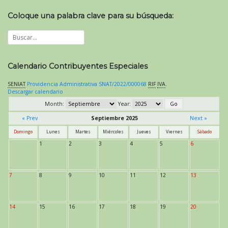
Coloque una palabra clave para su búsqueda:
Calendario Contribuyentes Especiales
SENIAT
Providencia Administrativa SNAT/2022/000068
RIF
IVA
.
Descargar calendario
Month:
Year:
« Prev
Septiembre 2025
Next »
Domingo
Lunes
Martes
Miércoles
Jueves
Viernes
Sábado
1
2
3
4
5
6
7
8
9
10
11
12
13
14
15
16
17
18
19
20