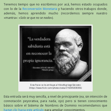
Tenemos tiempo que no escribimos por acá, hemos estado ocupados
con lo de la
Reconversión Monetaria
y haciendo otros trabajos donde,
además, hemos aprendido mucho (recordemos siempre nuestro
«mantra»: «
Solo se que no se nada
»).
Esta frase se le atribuye al filósofo griego Sócrates
(https://www.flickr.com/photos/cwkarl/16005838306)
Esta entrada será muy sencilla, a nivel de principiante (ea, sin intención de
connotación peyorativa, para nada, ojo) pero si tienen conocimiento
básico sobre el Sistema de Nombres de Dominio recomendamos que
hagan clic hacia este artículo
para ampliar conocimientos.