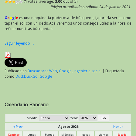
(
1
votes, average:
3,00
out of 5)
Página actualizada el sábado 24 de julio de 2021.
G
o
o
g
l
e
es una maquinaria poderosa de búsqueda, ignorarla sería como
tapar el sol con un dedo.Acá veremos unos consejos útiles a la hora de
refinar nuestras búsquedas
Seguir leyendo
→
Publicada en
Buscadores Web
,
Google
,
Ingeniería social
|
Etiquetada
como
DuckDuckGo
,
Google
Calendario Bancario
Month:
Year:
« Prev
Agosto 2026
Next »
Domingo
Lunes
Martes
Miércoles
Jueves
Viernes
Sábado