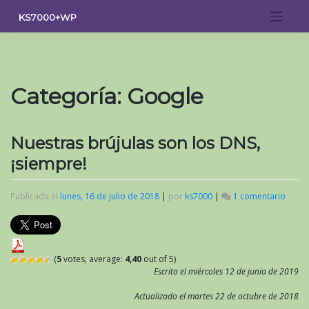
Saltar
KS7000+WP
al
contenido
Categoría:
Google
Nuestras brújulas son los DNS,
¡siempre!
Publicada el
lunes, 16 de julio de 2018
|
por
ks7000
|
1 comentario
en
Nuest
brúju
son
los
DNS,
(
5
votes, average:
4,40
out of 5)
¡siem
Escrito el miércoles 12 de junio de 2019
Actualizado el martes 22 de octubre de 2018