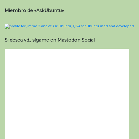
Miembro de «AskUbuntu»
Si desea vd., sígame en Mastodon Social