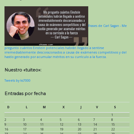
Frases de Carl Sagan - Me
pregunto cuántos Einstein potenciales habrán llegado a sentirse
irremediablemente descorazonados a causa de exámenes competitivos y del
hastío generado por acumular méritos en su currículo a la fuerza.
Nuestro «tuiteo»:
Tweets by ks7000
Entradas por fecha
D
L
M
X
J
V
S
1
2
3
4
5
6
7
8
9
10
11
12
13
14
15
16
17
18
19
20
21
22