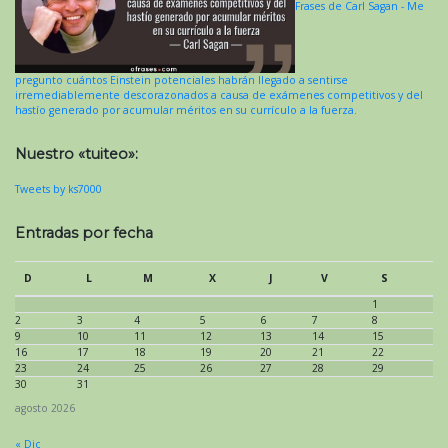
Frases de Carl Sagan - Me
pregunto cuántos Einstein potenciales habrán llegado a sentirse
irremediablemente descorazonados a causa de exámenes competitivos y del
hastío generado por acumular méritos en su currículo a la fuerza.
Nuestro «tuiteo»:
Tweets by ks7000
Entradas por fecha
D
L
M
X
J
V
S
1
2
3
4
5
6
7
8
9
10
11
12
13
14
15
16
17
18
19
20
21
22
23
24
25
26
27
28
29
30
31
agosto 2026
« Dic