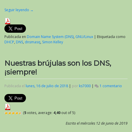
Seguir leyendo
→
Publicada en
Domain Name System (DNS)
,
GNU/Linux
|
Etiquetada como
DHCP
,
DNS
,
dnsmasq
,
Simon Kelley
Nuestras brújulas son los DNS,
¡siempre!
Publicada el
lunes, 16 de julio de 2018
|
por
ks7000
|
1 comentario
en
Nuest
brúju
son
los
DNS,
(
5
votes, average:
4,40
out of 5)
¡siem
Escrito el miércoles 12 de junio de 2019