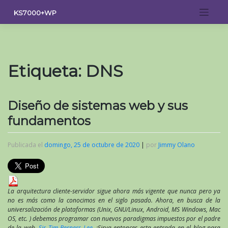
Saltar
KS7000+WP
al
contenido
Etiqueta:
DNS
Diseño de sistemas web y sus
fundamentos
Publicada el
domingo, 25 de octubre de 2020
|
por
Jimmy Olano
La arquitectura cliente-servidor sigue ahora más vigente que nunca pero ya
no es más como la conocimos en el siglo pasado. Ahora, en busca de la
universalización de plataformas (Unix, GNU/Linux, Android, MS Windows, Mac
OS, etc. ) debemos programar con nuevos paradigmas impuestos por el padre
de la web,
Sir Tim Berners Lee
. ¡Sirva entonces esta entrada en el blog para