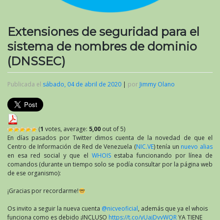
Extensiones de seguridad para el
sistema de nombres de dominio
(DNSSEC)
Publicada el
sábado, 04 de abril de 2020
|
por
Jimmy Olano
(
1
votes, average:
5,00
out of 5)
En días pasados por Twitter dimos cuenta de la novedad de que el
Centro de Información de Red de Venezuela (
NIC.VE
) tenía un
nuevo alias
en esa red social y que el
WHOIS
estaba funcionando por línea de
comandos (durante un tiempo solo se podía consultar por la página web
de ese organismo):
¡Gracias por recordarme!
Os invito a seguir la nueva cuenta
@nicveoficial
, además que ya el whois
funciona como es debido ¡INCLUSO
https://t.co/yUajDvvWQR
YA TIENE