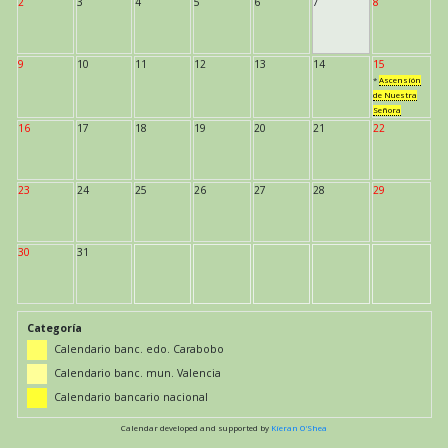
2
3
4
5
6
7
8
9
10
11
12
13
14
15
*
Ascensión
de Nuestra
Señora
16
17
18
19
20
21
22
23
24
25
26
27
28
29
30
31
Categoría
Calendario banc. edo. Carabobo
Calendario banc. mun. Valencia
Calendario bancario nacional
Calendar developed and supported by
Kieran O'Shea