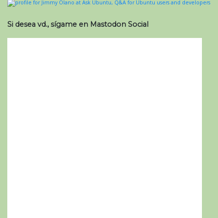
Si desea vd., sígame en Mastodon Social