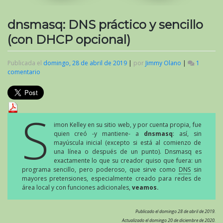
dnsmasq: DNS práctico y sencillo
(con DHCP opcional)
Publicada el
domingo, 28 de abril de 2019
|
por
Jimmy Olano
|
1
comentario
en
dnsmasq:
DNS
práctico
y
S
sencillo
imon Kelley en su sitio web, y por cuenta propia, fue
(con
quien creó -y mantiene- a
dnsmasq
: así, sin
DHCP
mayúscula inicial (excepto si está al comienzo de
opcional)
una línea o después de un punto). Dnsmasq es
exactamente lo que su creador quiso que fuera: un
programa sencillo, pero poderoso, que sirve como
DNS
sin
mayores pretensiones, especialmente creado para redes de
área local y con funciones adicionales,
veamos.
Publicado el domingo 28 de abril de 2019.
Actualizado el domingo 20 de diciembre de 2020.