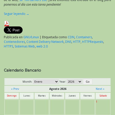
ponernos al día con esta tarea pendiente!
Seguir leyendo
→
Publicada en
GNU/Linux
|
Etiquetada como
CDN
,
Containers
,
Contenedores
,
Content Delivery Network
,
DNS
,
HTTP
,
HTTPRequests
,
HTTPS
,
Sistemas Web
,
web 2.0
Calendario Bancario
Month:
Year:
« Prev
Agosto 2026
Next »
Domingo
Lunes
Martes
Miércoles
Jueves
Viernes
Sábado
1