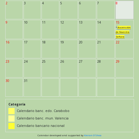
2
3
4
5
6
7
8
9
10
11
12
13
14
15
*
Ascensión
de Nuestra
Señora
16
17
18
19
20
21
22
23
24
25
26
27
28
29
30
31
Categoría
Calendario banc. edo. Carabobo
Calendario banc. mun. Valencia
Calendario bancario nacional
Calendar developed and supported by
Kieran O'Shea