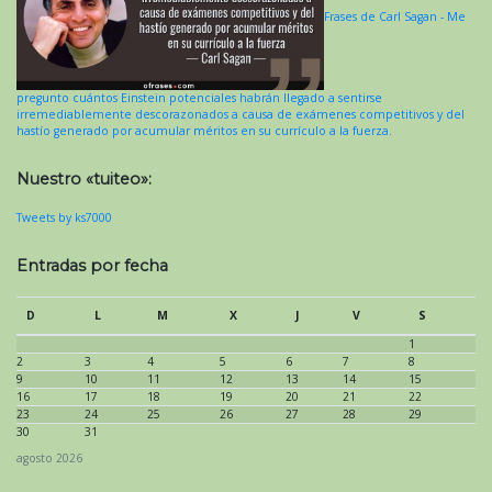
Frases de Carl Sagan - Me
pregunto cuántos Einstein potenciales habrán llegado a sentirse
irremediablemente descorazonados a causa de exámenes competitivos y del
hastío generado por acumular méritos en su currículo a la fuerza.
Nuestro «tuiteo»:
Tweets by ks7000
Entradas por fecha
D
L
M
X
J
V
S
1
2
3
4
5
6
7
8
9
10
11
12
13
14
15
16
17
18
19
20
21
22
23
24
25
26
27
28
29
30
31
agosto 2026