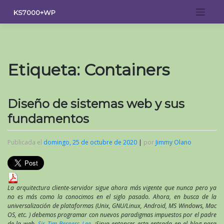
Saltar
KS7000+WP
al
contenido
Etiqueta:
Containers
Diseño de sistemas web y sus
fundamentos
Publicada el
domingo, 25 de octubre de 2020
|
por
Jimmy Olano
La arquitectura cliente-servidor sigue ahora más vigente que nunca pero ya
no es más como la conocimos en el siglo pasado. Ahora, en busca de la
universalización de plataformas (Unix, GNU/Linux, Android, MS Windows, Mac
OS, etc. ) debemos programar con nuevos paradigmas impuestos por el padre
de la web,
Sir Tim Berners Lee
. ¡Sirva entonces esta entrada en el blog para