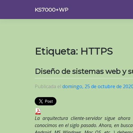
Saltar
KS7000+WP
al
contenido
Etiqueta:
HTTPS
Diseño de sistemas web y 
Publicada el
domingo, 25 de octubre de 202
La arquitectura cliente-servidor sigue ah
conocimos en el siglo pasado. Ahora, en busca
Android, MS Windows, Mac OS, etc. ) debem