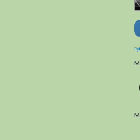
Pyt
M
M