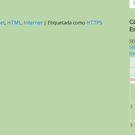
C
net
,
HTML
,
Internet
|
Etiquetada como
HTTPS
E
SE
SN
De
Do
2
9