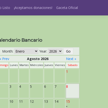
 Listo
¡Aceptamos donaciones!
Gaceta Oficial
alendario Bancario
Month:
Year:
« Prev
Agosto 2026
Next »
mingo
Lunes
Martes
Miércoles
Jueves
Viernes
Sábado
1
3
4
5
6
7
8
10
11
12
13
14
15
*