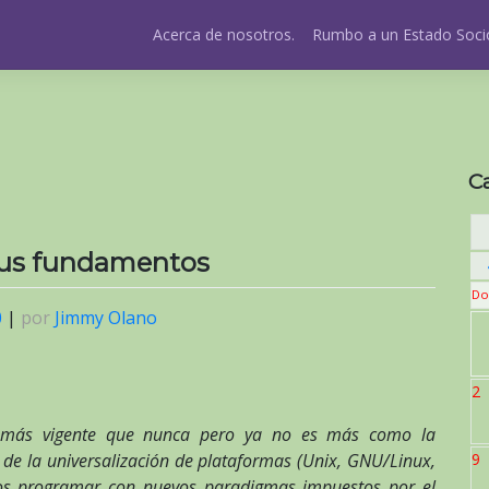
Acerca de nosotros.
Rumbo a un Estado Socio
C
sus fundamentos
Do
0
|
por
Jimmy Olano
2
ora más vigente que nunca pero ya no es más como la
 de la universalización de plataformas (Unix, GNU/Linux,
9
os programar con nuevos paradigmas impuestos por el