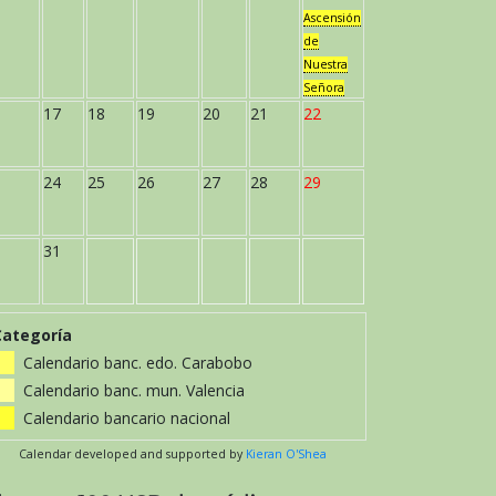
Ascensión
de
Nuestra
Señora
17
18
19
20
21
22
24
25
26
27
28
29
31
Categoría
Calendario banc. edo. Carabobo
Calendario banc. mun. Valencia
Calendario bancario nacional
Calendar developed and supported by
Kieran O'Shea