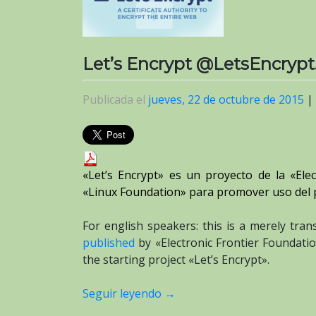
Let’s Encrypt @LetsEncrypt
Publicada el
jueves, 22 de octubre de 2015
|
«
Let’s Encrypt
» es un proyecto de la «
Ele
«
Linux Foundation
» para promover uso del
For english speakers: this is a merely tran
published
by «Electronic Frontier Foundati
the starting project «Let’s Encrypt».
Seguir leyendo
→