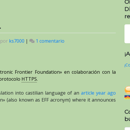
O
D
re
.
por
ks7000
|
1 comentario
en
Let’s
¡
Encrypt
@LetsEncrypt.
¡Co
ctronic Frontier Foundation
» en colaboración con la
 protocolo
HTTPS
.
slation into castilian language of an
article year ago
on» (also known as EFF acronym) where it announces
C
b