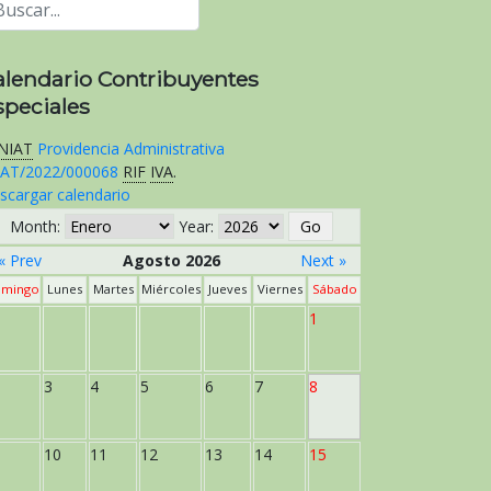
alendario Contribuyentes
speciales
NIAT
Providencia Administrativa
AT/2022/000068
RIF
IVA
.
scargar calendario
Month:
Year:
« Prev
Agosto 2026
Next »
mingo
Lunes
Martes
Miércoles
Jueves
Viernes
Sábado
1
3
4
5
6
7
8
10
11
12
13
14
15