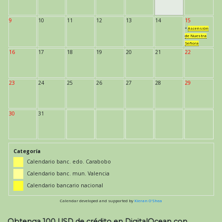
9
10
11
12
13
14
15
*
Ascensión
de Nuestra
Señora
16
17
18
19
20
21
22
23
24
25
26
27
28
29
30
31
Categoría
Calendario banc. edo. Carabobo
Calendario banc. mun. Valencia
Calendario bancario nacional
Calendar developed and supported by
Kieran O'Shea
Obtenga 100 USD de crédito en DigitalOcean con