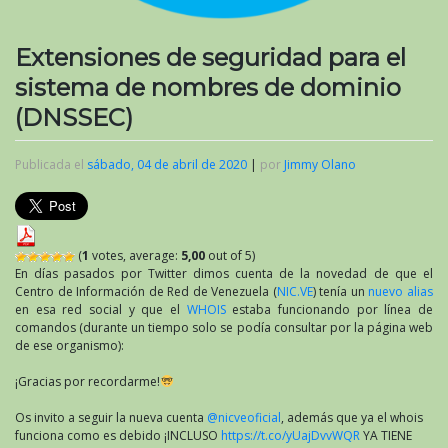
Extensiones de seguridad para el
sistema de nombres de dominio
(DNSSEC)
Publicada el
sábado, 04 de abril de 2020
|
por
Jimmy Olano
(
1
votes, average:
5,00
out of 5)
En días pasados por Twitter dimos cuenta de la novedad de que el
Centro de Información de Red de Venezuela (
NIC.VE
) tenía un
nuevo alias
en esa red social y que el
WHOIS
estaba funcionando por línea de
comandos (durante un tiempo solo se podía consultar por la página web
de ese organismo):
¡Gracias por recordarme!
Os invito a seguir la nueva cuenta
@nicveoficial
, además que ya el whois
funciona como es debido ¡INCLUSO
https://t.co/yUajDvvWQR
YA TIENE