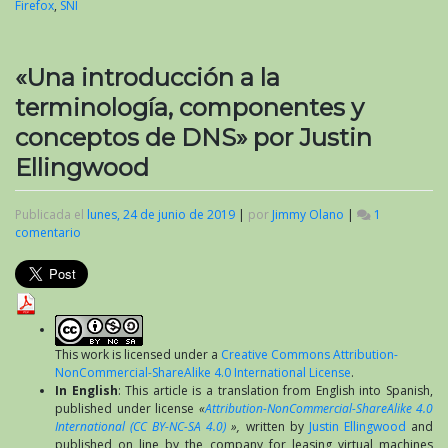
Firefox
,
SNI
«Una introducción a la
terminología, componentes y
conceptos de DNS» por Justin
Ellingwood
Publicada el
lunes, 24 de junio de 2019
|
por
Jimmy Olano
|
1
comentario
en
«Una
introducción
a
la
terminología,
componentes
This work is licensed under a
Creative Commons Attribution-
y
NonCommercial-ShareAlike 4.0 International License
.
conceptos
In English
: This article is a translation from English into Spanish,
de
published under license
«
Attribution-NonCommercial-ShareAlike 4.0
DNS»
International (CC BY-NC-SA 4.0)
»,
written by
Justin Ellingwood
and
por
published on line by the company for leasing virtual machines