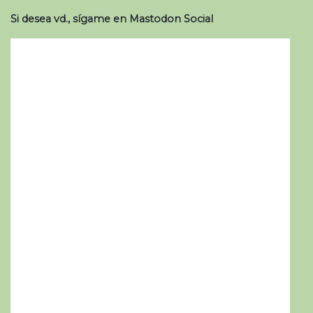
Si desea vd., sígame en Mastodon Social