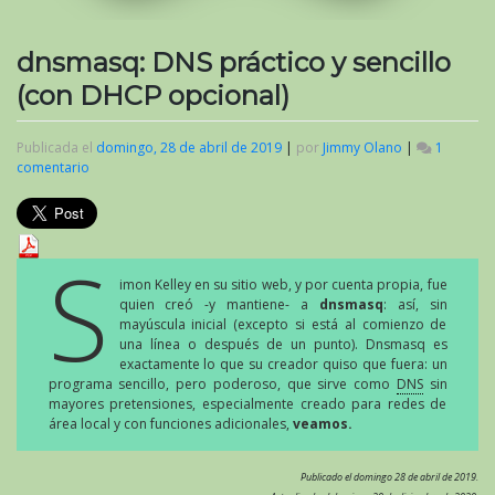
dnsmasq: DNS práctico y sencillo
(con DHCP opcional)
Publicada el
domingo, 28 de abril de 2019
|
por
Jimmy Olano
|
1
comentario
en
dnsmasq:
DNS
práctico
y
S
sencillo
imon Kelley en su sitio web, y por cuenta propia, fue
(con
quien creó -y mantiene- a
dnsmasq
: así, sin
DHCP
mayúscula inicial (excepto si está al comienzo de
opcional)
una línea o después de un punto). Dnsmasq es
exactamente lo que su creador quiso que fuera: un
programa sencillo, pero poderoso, que sirve como
DNS
sin
mayores pretensiones, especialmente creado para redes de
área local y con funciones adicionales,
veamos.
Publicado el domingo 28 de abril de 2019.