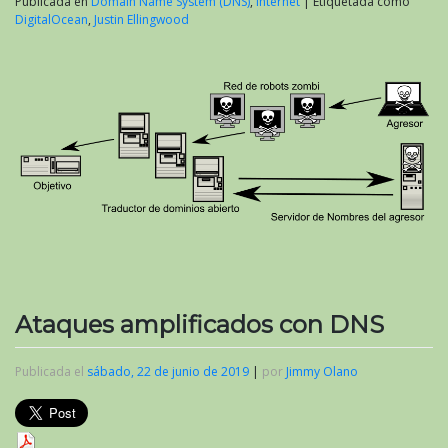
Publicada en
Domain Name System (DNS)
,
Internet
|
Etiquetada como
DigitalOcean
,
Justin Ellingwood
Ataques amplificados con DNS
Publicada el
sábado, 22 de junio de 2019
|
por
Jimmy Olano