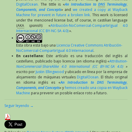
Justin
DigitalOcean.
The tittle is «
An Introduction to
DNS
Terminology,
Ellingwood
Components, and Concepts
» and
we created a copy at Wayback
Machine for prevent in future a broken link
. This work is licensed
under the mencioned license but, of course, in castilian language
(
AKA
spanish
): «
Atribución-NoComercial-CompartirIgual 4.0
Internacional (CC BY-NC-SA 4.0)
».
Esta obra está bajo una
Licencia Creative Commons Atribución-
NoComercial-CompartirIgual 4.0 Internacional
.
En castellano:
Este artículo es una traducción del inglés al
castellano, publicado bajo licencia (en idioma inglés)
«
Attribution-
NonCommercial-ShareAlike 4.0 International (CC BY-NC-SA 4.0)
»
escrito por
Justin Ellingwood
y ubicado en línea por la empresa de
alojamiento de máquinas virtuales
DigitalOcean.
El título original
en idioma inglés es «
An Introduction to DNS Terminology,
Components, and Concepts
» y
hemos creado una copia en Wayback
Machine
para prevenir un posible enlace roto a futuro.
Seguir leyendo
→