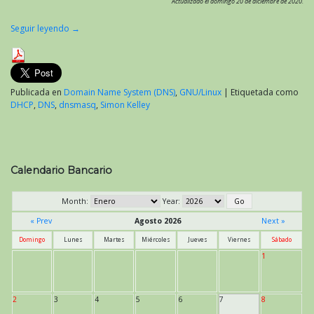
Actualizado el domingo 20 de diciembre de 2020.
Seguir leyendo
→
Publicada en
Domain Name System (DNS)
,
GNU/Linux
|
Etiquetada como
DHCP
,
DNS
,
dnsmasq
,
Simon Kelley
Calendario Bancario
Month:
Year:
« Prev
Agosto 2026
Next »
Domingo
Lunes
Martes
Miércoles
Jueves
Viernes
Sábado
1
2
3
4
5
6
7
8