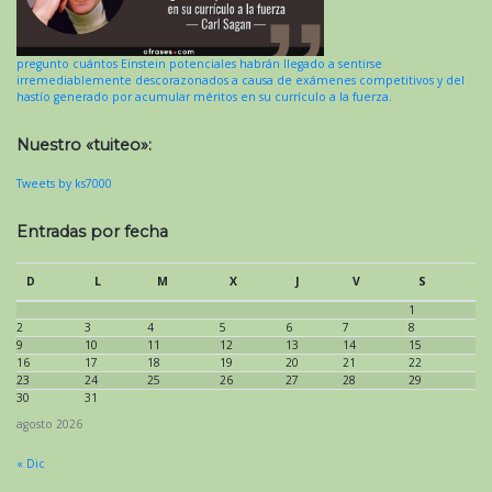
pregunto cuántos Einstein potenciales habrán llegado a sentirse
irremediablemente descorazonados a causa de exámenes competitivos y del
hastío generado por acumular méritos en su currículo a la fuerza.
Nuestro «tuiteo»:
Tweets by ks7000
Entradas por fecha
D
L
M
X
J
V
S
1
2
3
4
5
6
7
8
9
10
11
12
13
14
15
16
17
18
19
20
21
22
23
24
25
26
27
28
29
30
31
agosto 2026
« Dic