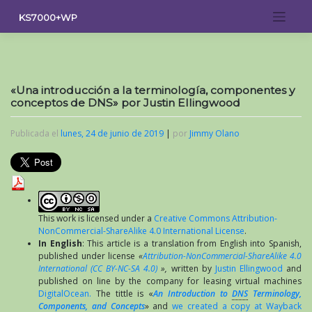
Saltar
KS7000+WP
al
contenido
«Una introducción a la terminología, componentes y
conceptos de DNS» por Justin Ellingwood
Publicada el
lunes, 24 de junio de 2019
|
por
Jimmy Olano
This work is licensed under a
Creative Commons Attribution-
NonCommercial-ShareAlike 4.0 International License
.
In English
: This article is a translation from English into Spanish,
published under license
«
Attribution-NonCommercial-ShareAlike 4.0
International (CC BY-NC-SA 4.0)
»,
written by
Justin Ellingwood
and
published on line by the company for leasing virtual machines
DigitalOcean.
The tittle is «
An Introduction to
DNS
Terminology,
Components, and Concepts
» and
we created a copy at Wayback