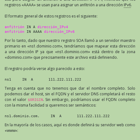
registros «AAAA» se usan para asignar un anfitrión a una dirección
IPv6
.
El formato general de estos registros es el siguiente:
anfitrión
 IN A 
dirección_IPv4
anfitrión
 IN AAAA 
dirección_IPv6
Por lo tanto, dado que nuestro registro SOA llamó a un servidor maestro
primario en «ns1.dominio.com», tendríamos que mapear esta dirección
a una dirección IP ya que «ns1.dominio.com» está dentro de la zona
«dominio.com» que precisamente este archivo está definiendo.
El registro podría verse algo parecido a esto:
Tenga en cuenta que no tenemos que dar el nombre completo. Solo
podemos dar el host, sin el FQDN y el servidor DNS completará el resto
con el valor
. Sin embargo, podríamos usar el FQDN completo
$ORIGIN
con la misma facilidad si queremos ser semánticos:
ns1.dominio.com.     IN  A       111.222.111.222
En la mayoría de los casos, aquí es donde definirá su servidor web como
«www»: