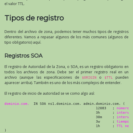
el valor TTL.
Tipos de registro
Dentro del archivo de zona, podemos tener muchos tipos de registros
diferentes. Vamos a repasar algunos de los más comunes (algunos de
tipo obligatorio) aquí.
Registros SOA
El registro de Autoridad de la Zona, o SOA, es un registro obligatorio en
todos los archivos de zona. Debe ser el primer registro real en un
archivo (aunque las especificaciones de
o
pueden
$ORIGIN
$TTL
aparecer arriba). También es uno de los más complejos de entender.
El registro de inicio de autoridad se ve como algo así:
dominio.com.
  IN SOA ns1.dominio.com. admin.dominio.com. (

                                            12083   ; 
número 
                                            3h      ; 
interva
                                            30m     ; 
interva
                                            3w      ; 
tiempo 
                                            1h      ; 
TTL neg
)