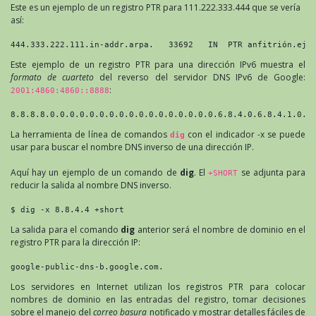
Este es un ejemplo de un registro PTR para 111.222.333.444 que se vería
así:
444.333.222.111.in-addr.arpa.   33692   IN  PTR anfitrión.eje
Este ejemplo de un registro PTR para una dirección IPv6 muestra el
formato de cuarteto
del reverso del servidor DNS IPv6 de Google:
:
2001:4860:4860::8888
8.8.8.8.0.0.0.0.0.0.0.0.0.0.0.0.0.0.0.0.0.6.8.4.0.6.8.4.1.0.0
La herramienta de línea de comandos
con el indicador -x se puede
dig
usar para buscar el nombre DNS inverso de una dirección IP.
Aquí hay un ejemplo de un comando de
dig
. El
se adjunta para
+SHORT
reducir la salida al nombre DNS inverso.
$ dig -x 8.8.4.4 +short
La salida para el comando
dig
anterior será el nombre de dominio en el
registro PTR para la dirección IP:
google-public-dns-b.google.com.
Los servidores en Internet utilizan los registros PTR para colocar
nombres de dominio en las entradas del registro, tomar decisiones
sobre el manejo del
correo basura
notificado y mostrar detalles fáciles de