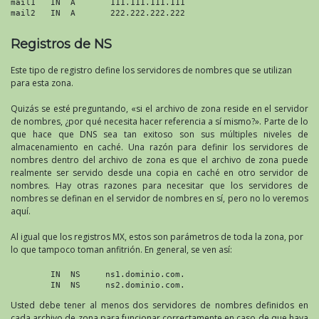
mail1   IN  A       111.111.111.111

mail2   IN  A       222.222.222.222
Registros de NS
Este tipo de registro define los servidores de nombres que se utilizan
para esta zona.
Quizás se esté preguntando, «si el archivo de zona reside en el servidor
de nombres, ¿por qué necesita hacer referencia a sí mismo?». Parte de lo
que hace que DNS sea tan exitoso son sus múltiples niveles de
almacenamiento en caché. Una razón para definir los servidores de
nombres dentro del archivo de zona es que el archivo de zona puede
realmente ser servido desde una copia en caché en otro servidor de
nombres. Hay otras razones para necesitar que los servidores de
nombres se definan en el servidor de nombres en sí, pero no lo veremos
aquí.
Al igual que los registros MX, estos son parámetros de toda la zona, por
lo que tampoco toman anfitrión. En general, se ven así:
        IN  NS     ns1.dominio.com.

Usted debe tener al menos dos servidores de nombres definidos en
cada archivo de zona para funcionar correctamente en caso de que haya