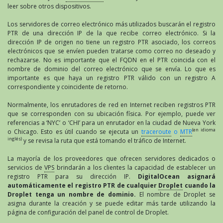
leer sobre otros dispositivos.
Los servidores de correo electrónico más utilizados buscarán el registro
PTR de una dirección IP de la que recibe correo electrónico. Si la
dirección IP de origen no tiene un registro PTR asociado, los correos
electrónicos que se envíen pueden tratarse como correo no deseado y
rechazarse. No es importante que el FQDN en el PTR coincida con el
nombre de dominio del correo electrónico que se envía. Lo que es
importante es que haya un registro PTR válido con un registro A
correspondiente y coincidente de retorno.
Normalmente, los enrutadores de red en Internet reciben registros PTR
que se corresponden con su ubicación física. Por ejemplo, puede ver
referencias a ‘NYC’ o ‘CHI’ para un enrutador en la ciudad de Nueva York
(en idioma
o Chicago. Esto es útil cuando se ejecuta un
traceroute
o
MTR
inglés)
y se revisa la ruta que está tomando el tráfico de Internet.
La mayoría de los proveedores que ofrecen servidores dedicados o
servicios de
VPS
brindarán a los clientes la capacidad de establecer un
registro PTR para su dirección IP.
DigitalOcean asignará
automáticamente el registro PTR de cualquier
Droplet
cuando la
Droplet tenga un nombre de dominio.
El nombre de Droplet se
asigna durante la creación y se puede editar más tarde utilizando la
página de configuración del panel de control de Droplet.