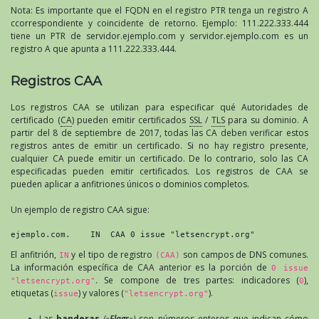
Nota: Es importante que el FQDN en el registro PTR tenga un registro A
ccorrespondiente y coincidente de retorno. Ejemplo: 111.222.333.444
tiene un PTR de servidor.ejemplo.com y servidor.ejemplo.com es un
registro A que apunta a 111.222.333.444.
Registros CAA
Los registros CAA se utilizan para especificar qué Autoridades de
certificado (
CA
) pueden emitir certificados
SSL
/
TLS
para su dominio. A
partir del 8 de septiembre de 2017, todas las CA deben verificar estos
registros antes de emitir un certificado. Si no hay registro presente,
cualquier CA puede emitir un certificado. De lo contrario, solo las CA
especificadas pueden emitir certificados. Los registros de CAA se
pueden aplicar a anfitriones únicos o dominios completos.
Un ejemplo de registro CAA sigue:
ejemplo.com.    IN  CAA 0 issue "letsencrypt.org"
El anfitrión,
y el tipo de registro
son campos de DNS comunes.
IN
(CAA)
La información específica de CAA anterior es la porción de
0 issue
. Se compone de tres partes: indicadores (
),
"letsencrypt.org"
0
etiquetas (
) y valores (
).
issue
"letsencrypt.org"
Las
banderas
(«
Flags
«)
son números enteros que indican cómo