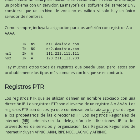
un problema con un servidor. La mayoría del software del servidor DNS
considera que un archivo de zona no es válido si solo hay un único
servidor de nombres.
Como siempre, incluya la asignación para los anfitrión con registros A o
AAAA:
        IN  NS     ns1.dominio.com.

        IN  NS     ns2.dominio.com.

ns1     IN  A      111.222.111.111

ns2     IN  A      123.211.111.233
Hay muchos otros tipos de registros que puede usar, pero estos son
probablemente los tipos más comunes con los que se encontrará.
Registros PTR
Los registros PTR que se utilizan definen un nombre asociado con una
dirección IP. Los registros PTR son el inverso de un registro A o AAAA. Los
registros PTR son únicos, ya que comienzan en la raíz
.arpa
y se delegan
a los propietarios de las direcciones IP. Los Registros Regionales de
Internet (
RIR
) administran la delegación de direcciones IP a los
proveedores de servicios y organización. Los Registros Regionales de
Internet incluyen
APNIC
,
ARIN
,
RIPE NCC
,
LACNIC
y
AFRINIC
.