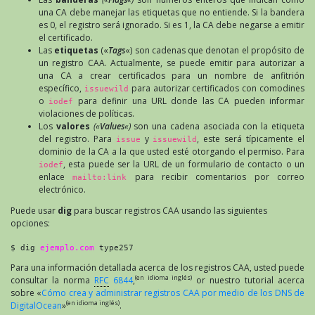
una CA debe manejar las etiquetas que no entiende. Si la bandera
es 0, el registro será ignorado. Si es 1, la CA debe negarse a emitir
el certificado.
Las
etiquetas
(«
Tags
«) son cadenas que denotan el propósito de
un registro CAA. Actualmente, se puede emitir para autorizar a
una CA a crear certificados para un nombre de anfitrión
específico,
para autorizar certificados con comodines
issuewild
o
para definir una URL donde las CA pueden informar
iodef
violaciones de políticas.
Los
valores
(«
Values
«)
son una cadena asociada con la etiqueta
del registro. Para
y
, este será típicamente el
issue
issuewild
dominio de la CA a la que usted esté otorgando el permiso. Para
, esta puede ser la URL de un formulario de contacto o un
iodef
enlace
para recibir comentarios por correo
mailto:link
electrónico.
Puede usar
dig
para buscar registros CAA usando las siguientes
opciones:
$ dig 
ejemplo.com
 type257
Para una información detallada acerca de los registros CAA, usted puede
(en idioma inglés)
consultar la norma
RFC
6844
,
or nuestro tutorial acerca
sobre «
Cómo crea y administrar registros CAA por medio de los DNS de
(en idioma inglés)
DigitalOcean
»
.