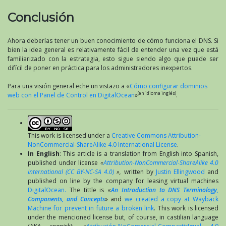
Conclusión
Ahora deberías tener un buen conocimiento de cómo funciona el DNS. Si
bien la idea general es relativamente fácil de entender una vez que está
familiarizado con la estrategia, esto sigue siendo algo que puede ser
difícil de poner en práctica para los administradores inexpertos.
Para una visión general eche un vistazo a «
Cómo configurar dominios
(en idioma inglés)
web con el Panel de Control en DigitalOcean
»
.
This work is licensed under a
Creative Commons Attribution-
NonCommercial-ShareAlike 4.0 International License
.
In English
: This article is a translation from English into Spanish,
published under license
«
Attribution-NonCommercial-ShareAlike 4.0
International (CC BY-NC-SA 4.0)
»,
written by
Justin Ellingwood
and
published on line by the company for leasing virtual machines
DigitalOcean.
The tittle is «
An Introduction to DNS Terminology,
Components, and Concepts
» and
we created a copy at Wayback
Machine for prevent in future a broken link
. This work is licensed
under the mencioned license but, of course, in castilian language