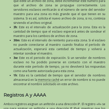
que edite un archivo de zona, debe incrementar este número para
que el archivo de zona se propague correctamente. Los
servidores esclavos verificarán si el número de serie del servidor
maestro para una zona es más grande que el que tienen en su
sistema. Si es así, solicita el nuevo archivo de zona, si no, continúa
sirviendo el archivo original.
3h
: Este es el intervalo de actualización para la zona. Esta es la
cantidad de tiempo que el esclavo esperará antes de sondear el
maestro para los cambios de archivo de zona.
30m
: Este es el intervalo de reintento para esta zona. Si el esclavo
no puede conectarse al maestro cuando finaliza el período de
actualización, esperará esta cantidad de tiempo y volverá a
intentar sondear el maestro.
3w
: Este es el periodo de expiración. Si un servidor de nombres
esclavo no ha podido ponerse en contacto con el maestro
durante este período de tiempo, ya no devolverá las respuestas
como una fuente autorizada para esta zona.
1h
: Esta es la cantidad de tiempo que el servidor de nombres
almacenará en la
memoria caché
un error de nombre si no puede
encontrar el nombre solicitado en este archivo.
Registros A y AAAA
Ambos registros asignan un anfitrión a una dirección IP. El registro «A» se
usa para asignar un anfitrión a una dirección IP IPv4, mientras que los