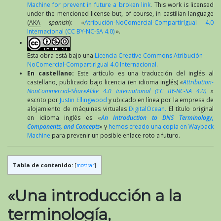
Machine for prevent in future a broken link
. This work is licensed
under the mencioned license but, of course, in castilian language
(
AKA
spanish
): «
Atribución-NoComercial-CompartirIgual 4.0
Internacional (CC BY-NC-SA 4.0)
».
Esta obra está bajo una
Licencia Creative Commons Atribución-
NoComercial-CompartirIgual 4.0 Internacional
.
En castellano:
Este artículo es una traducción del inglés al
castellano, publicado bajo licencia (en idioma inglés)
«
Attribution-
NonCommercial-ShareAlike 4.0 International (CC BY-NC-SA 4.0)
»
escrito por
Justin Ellingwood
y ubicado en línea por la empresa de
alojamiento de máquinas virtuales
DigitalOcean.
El título original
en idioma inglés es «
An Introduction to DNS Terminology,
Components, and Concepts
» y
hemos creado una copia en Wayback
Machine
para prevenir un posible enlace roto a futuro.
Tabla de contenido:
[
mostrar
]
«Una introducción a la
terminología,