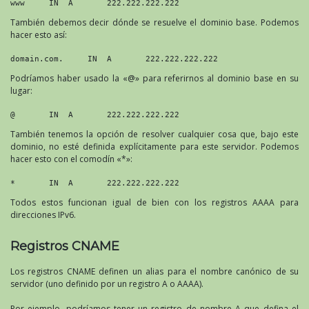
www     IN  A       222.222.222.222
También debemos decir dónde se resuelve el dominio base. Podemos
hacer esto así:
domain.com.     IN  A       222.222.222.222
Podríamos haber usado la «@» para referirnos al dominio base en su
lugar:
@       IN  A       222.222.222.222
También tenemos la opción de resolver cualquier cosa que, bajo este
dominio, no esté definida explícitamente para este servidor. Podemos
hacer esto con el comodín «*»:
*       IN  A       222.222.222.222
Todos estos funcionan igual de bien con los registros AAAA para
direcciones IPv6.
Registros CNAME
Los registros CNAME definen un alias para el nombre canónico de su
servidor (uno definido por un registro A o AAAA).
Por ejemplo, podríamos tener un registro de nombre A que defina el