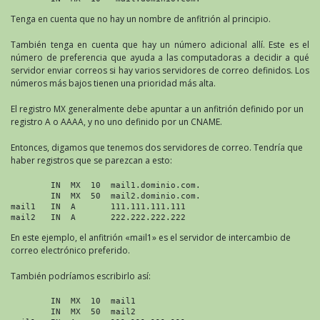
Tenga en cuenta que no hay un nombre de anfitrión al principio.
También tenga en cuenta que hay un número adicional allí. Este es el
número de preferencia que ayuda a las computadoras a decidir a qué
servidor enviar correos si hay varios servidores de correo definidos. Los
números más bajos tienen una prioridad más alta.
El registro MX generalmente debe apuntar a un anfitrión definido por un
registro A o AAAA, y no uno definido por un CNAME.
Entonces, digamos que tenemos dos servidores de correo. Tendría que
haber registros que se parezcan a esto:
        IN  MX  10  mail1.dominio.com.

        IN  MX  50  mail2.dominio.com.

mail1   IN  A       111.111.111.111

mail2   IN  A       222.222.222.222
En este ejemplo, el anfitrión «mail1» es el servidor de intercambio de
correo electrónico preferido.
También podríamos escribirlo así:
        IN  MX  10  mail1

        IN  MX  50  mail2
