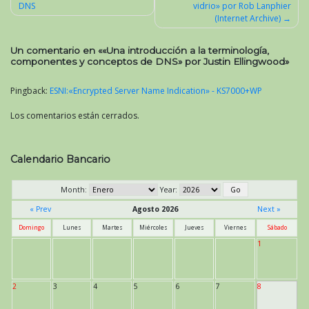
DNS
vidrio» por Rob Lanphier
Navegación
(Internet Archive)
de
entradas
Un comentario en «
«Una introducción a la terminología,
componentes y conceptos de DNS» por Justin Ellingwood
»
Pingback:
ESNI:«Encrypted Server Name Indication» - KS7000+WP
Los comentarios están cerrados.
Calendario Bancario
Month:
Year:
« Prev
Agosto 2026
Next »
Domingo
Lunes
Martes
Miércoles
Jueves
Viernes
Sábado
1
2
3
4
5
6
7
8