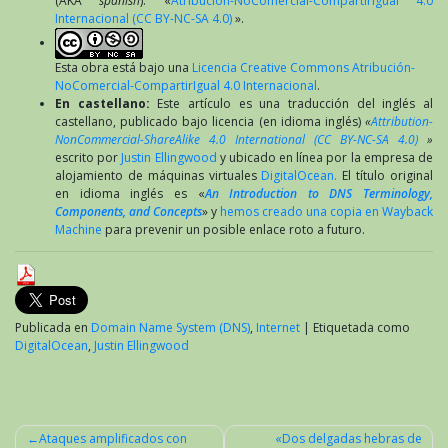
(AKA
spanish
): «
Atribución-NoComercial-CompartirIgual 4.0
Internacional (CC BY-NC-SA 4.0)
».
Esta obra está bajo una
Licencia Creative Commons Atribución-
NoComercial-CompartirIgual 4.0 Internacional
.
En castellano:
Este artículo es una traducción del inglés al
castellano, publicado bajo licencia (en idioma inglés)
«
Attribution-
NonCommercial-ShareAlike 4.0 International (CC BY-NC-SA 4.0)
»
escrito por
Justin Ellingwood
y ubicado en línea por la empresa de
alojamiento de máquinas virtuales
DigitalOcean.
El título original
en idioma inglés es «
An Introduction to DNS Terminology,
Components, and Concepts
» y
hemos creado una copia en Wayback
Machine
para prevenir un posible enlace roto a futuro.
Publicada en
Domain Name System (DNS)
,
Internet
|
Etiquetada como
DigitalOcean
,
Justin Ellingwood
Ataques amplificados con
«Dos delgadas hebras de