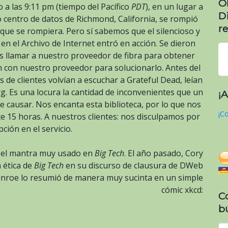
O
io a las 9:11 pm (tiempo del Pacífico
PDT
), en un lugar a
D
centro de datos de Richmond, California, se rompió
re
ue se rompiera. Pero sí sabemos que el silencioso y
en el Archivo de Internet entró en acción. Se dieron
 llamar a nuestro proveedor de fibra para obtener
 con nuestro proveedor para solucionarlo. Antes del
s de clientes volvían a escuchar a Grateful Dead, leían
g. Es una locura la cantidad de inconvenientes que un
¡
 causar. Nos encanta esta biblioteca, por lo que nos
¡Co
e 15 horas. A nuestros clientes: nos disculpamos por
pción en el servicio.
 el mantra muy usado en
Big Tech
. El año pasado, Cory
 ética de
Big Tech
en su discurso de clausura de DWeb
unroe lo resumió de manera muy sucinta en un simple
cómic xkcd:
C
b