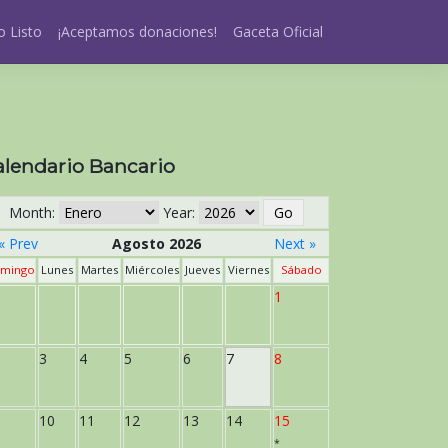
 Listo
¡Aceptamos donaciones!
Gaceta Oficial
alendario Bancario
Month:
Year:
« Prev
Agosto 2026
Next »
mingo
Lunes
Martes
Miércoles
Jueves
Viernes
Sábado
1
3
4
5
6
7
8
10
11
12
13
14
15
*