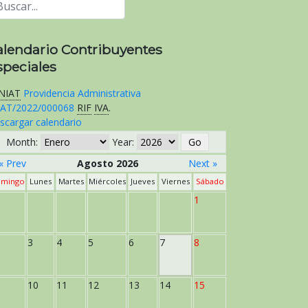
alendario Contribuyentes
speciales
NIAT
Providencia Administrativa
AT/2022/000068
RIF
IVA
.
scargar calendario
Month:
Year:
« Prev
Agosto 2026
Next »
mingo
Lunes
Martes
Miércoles
Jueves
Viernes
Sábado
1
3
4
5
6
7
8
10
11
12
13
14
15