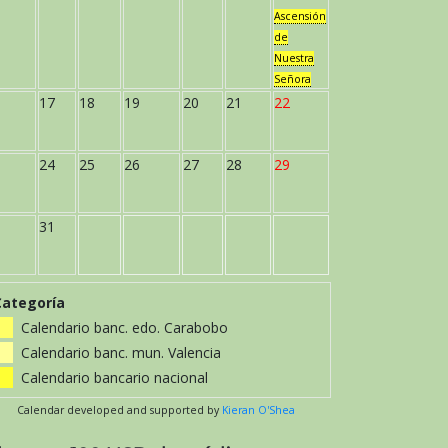
Ascensión
de
Nuestra
Señora
17
18
19
20
21
22
24
25
26
27
28
29
31
Categoría
Calendario banc. edo. Carabobo
Calendario banc. mun. Valencia
Calendario bancario nacional
Calendar developed and supported by
Kieran O'Shea