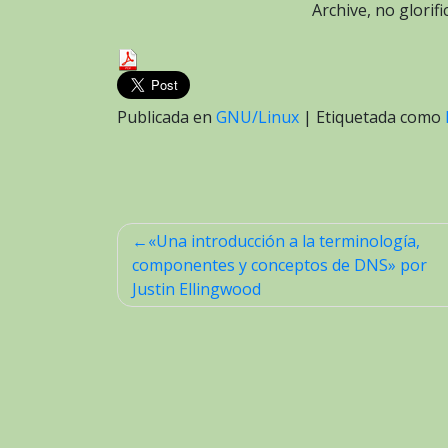
Archive, no glori
Publicada en
GNU/Linux
|
Etiquetada como
«Una introducción a la terminología,
Navegación
componentes y conceptos de DNS» por
de
Justin Ellingwood
entradas