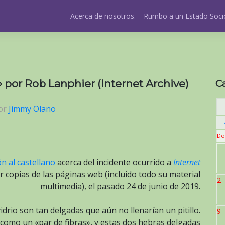
Acerca de nosotros.
Rumbo a un Estado Socio
 por Rob Lanphier (Internet Archive)
C
or
Jimmy Olano
Do
n al castellano
acerca del incidente ocurrido a
Internet
 copias de las páginas web (incluido todo su material
2
multimedia), el pasado 24 de junio de 2019.
rio son tan delgadas que aún no llenarían un pitillo.
9
 como un «par de fibras», y estas dos hebras delgadas