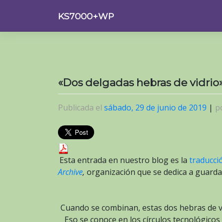
Saltar
KS7000+WP
al
contenido
«Dos delgadas hebras de vidrio»
Publicada el
sábado, 29 de junio de 2019
|
p
Esta entrada en nuestro blog es la
traducció
Archive
,
organización que se dedica a guardar
Cuando se combinan, estas dos hebras de vid
Eso se conoce en los círculos tecnológicos