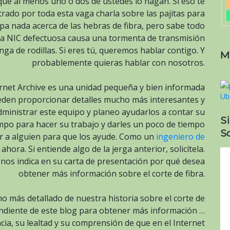
que al menos uno o dos de ustedes lo hagan. Si eso te
trado por toda esta vaga charla sobre las pajitas para
sepa nada acerca de las hebras de fibra, pero sabe todo
a NIC defectuosa causa una tormenta de transmisión
ga de rodillas. Si eres tú, queremos hablar contigo. Y
M
probablemente quieras hablar con nosotros.
ternet Archive es una unidad pequeña y bien informada
eden proporcionar detalles mucho más interesantes y
administrar este equipo y planeo ayudarlos a contar su
S
empo para hacer su trabajo y darles un poco de tiempo
So
ar a alguien para que los ayude. Como un
ingeniero de
ora. Si entiende algo de la jerga anterior, solicítela.
 nos indica en su carta de presentación por qué desea
obtener más información sobre el corte de fibra.
más detallado de nuestra historia sobre el corte de
 pendiente de este blog para obtener más información …
cia, su lealtad y su comprensión de que en el Internet