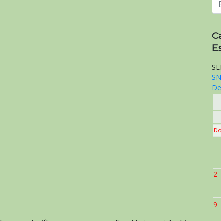
C
E
SE
SN
De
Do
2
9