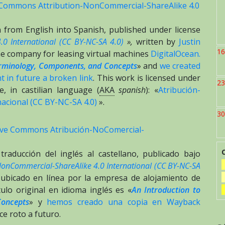
 Commons Attribution-NonCommercial-ShareAlike 4.0
componentes
y
ion from English into Spanish, published under license
conceptos
.0 International (CC BY-NC-SA 4.0)
»,
written by
Justin
de
16
he company for leasing virtual machines
DigitalOcean.
DNS»
minology, Components, and Concepts
» and
we created
por
 in future a broken link
. This work is licensed under
Justin
23
, in castilian language (
AKA
spanish
): «
Atribución-
Ellingwood
acional (CC BY-NC-SA 4.0)
».
30
tive Commons Atribución-NoComercial-
traducción del inglés al castellano, publicado bajo
NonCommercial-ShareAlike 4.0 International (CC BY-NC-SA
ubicado en línea por la empresa de alojamiento de
tulo original en idioma inglés es «
An Introduction to
oncepts
» y
hemos creado una copia en Wayback
e roto a futuro.