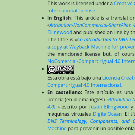
This work is licensed under a
Creative
International License
.
In English
: This article is a translat
«
Attribution-NonCommercial-ShareAlike 4
Ellingwood
and published on line by t
The tittle is «
An Introduction to
DNS
Ter
a copy at Wayback Machine for prevent
the mencioned license but, of course
NoComercial-CompartirIgual 4.0 Intern
Esta obra está bajo una
Licencia Crea
CompartirIgual 4.0 Internacional
.
En castellano:
Este artículo es una 
licencia (en idioma inglés)
«
Attribution-
4.0)
»
escrito por
Justin Ellingwood
y 
máquinas virtuales
DigitalOcean.
El tí
DNS Terminology, Components, and C
Machine
para prevenir un posible enlac