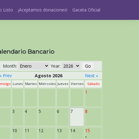
 Listo
¡Aceptamos donaciones!
Gaceta Oficial
alendario Bancario
Month:
Year:
« Prev
Agosto 2026
Next »
mingo
Lunes
Martes
Miércoles
Jueves
Viernes
Sábado
1
3
4
5
6
7
8
10
11
12
13
14
15
*