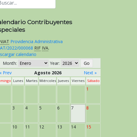
alendario Contribuyentes
speciales
NIAT
Providencia Administrativa
AT/2022/000068
RIF
IVA
.
scargar calendario
Month:
Year:
« Prev
Agosto 2026
Next »
mingo
Lunes
Martes
Miércoles
Jueves
Viernes
Sábado
1
3
4
5
6
7
8
10
11
12
13
14
15