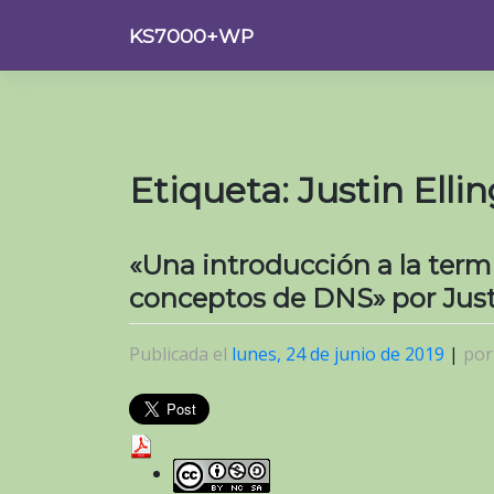
Saltar
KS7000+WP
al
contenido
Etiqueta:
Justin Ell
«Una introducción a la ter
conceptos de DNS» por Jus
Publicada el
lunes, 24 de junio de 2019
|
po