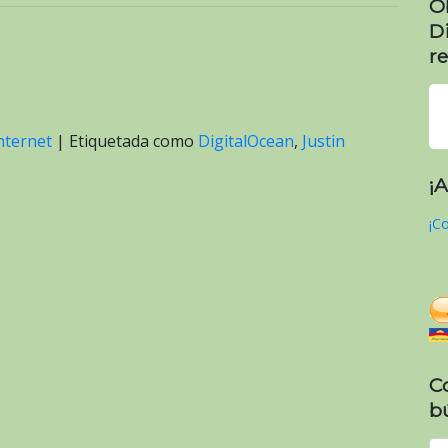
O
D
re
nternet
|
Etiquetada como
DigitalOcean
,
Justin
¡
¡Co
C
b