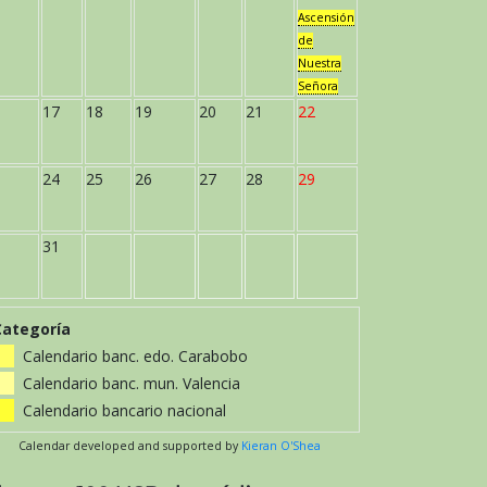
Ascensión
de
Nuestra
Señora
17
18
19
20
21
22
24
25
26
27
28
29
31
Categoría
Calendario banc. edo. Carabobo
Calendario banc. mun. Valencia
Calendario bancario nacional
Calendar developed and supported by
Kieran O'Shea