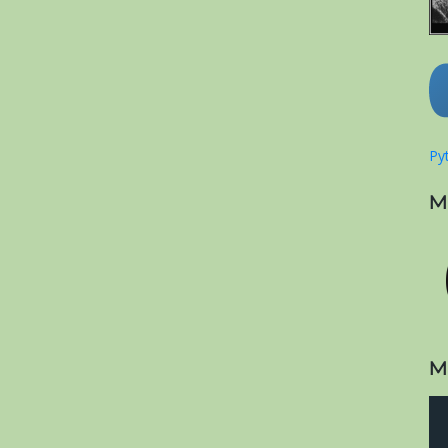
Pyt
M
M