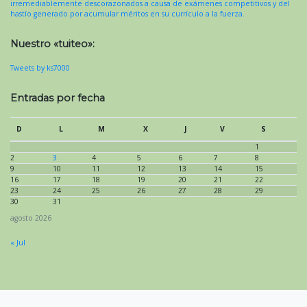
irremediablemente descorazonados a causa de exámenes competitivos y del
hastío generado por acumular méritos en su currículo a la fuerza.
Nuestro «tuiteo»:
Tweets by ks7000
Entradas por fecha
D
L
M
X
J
V
S
1
2
3
4
5
6
7
8
9
10
11
12
13
14
15
16
17
18
19
20
21
22
23
24
25
26
27
28
29
30
31
agosto 2026
« Jul