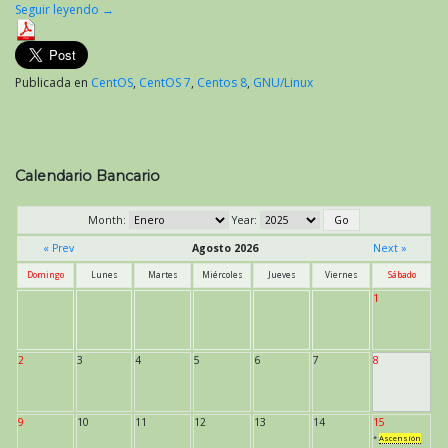
Seguir leyendo
→
Publicada en
CentOS
,
CentOS 7
,
Centos 8
,
GNU/Linux
Calendario Bancario
Month:
Year:
« Prev
Agosto 2026
Next »
Domingo
Lunes
Martes
Miércoles
Jueves
Viernes
Sábado
1
2
3
4
5
6
7
8
9
10
11
12
13
14
15
*
Ascensión