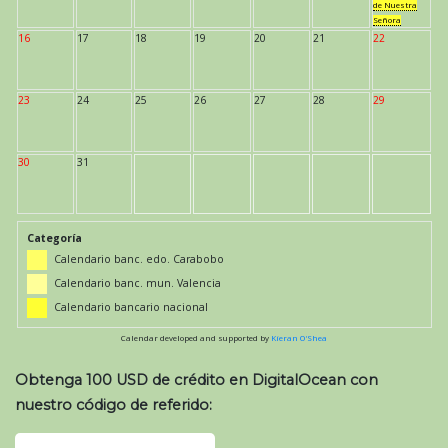
de Nuestra
Señora
16
17
18
19
20
21
22
23
24
25
26
27
28
29
30
31
Categoría
Calendario banc. edo. Carabobo
Calendario banc. mun. Valencia
Calendario bancario nacional
Calendar developed and supported by
Kieran O'Shea
Obtenga 100 USD de crédito en DigitalOcean con
nuestro código de referido: