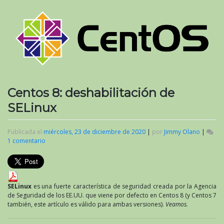
Centos 8: deshabilitación de
SELinux
Publicada el
miércoles, 23 de diciembre de 2020
|
por
Jimmy Olano
|
1 comentario
en
Centos
8:
deshabilitación
de
SELinux
SELinux
es una fuerte característica de seguridad creada por la Agencia
de Seguridad de los EE.UU. que viene por defecto en Centos 8 (y Centos 7
también, este artículo es válido para ambas versiones).
Veamos.