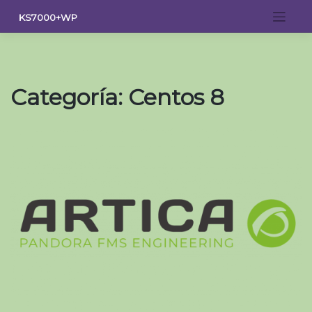
Saltar
KS7000+WP
al
contenido
Categoría:
Centos 8