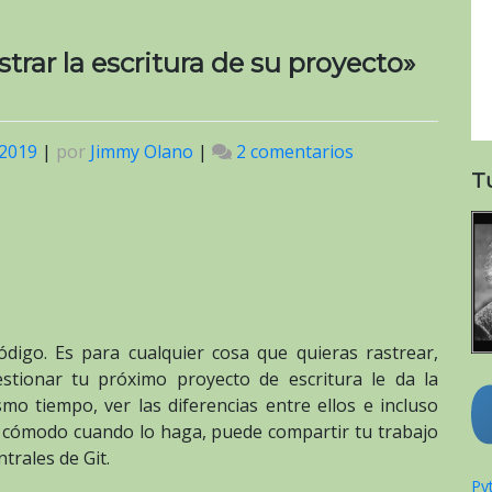
rar la escritura de su proyecto»
 2019
|
por
Jimmy Olano
|
2 comentarios
en
«Cómo
T
usar
Git
para
administrar
la
escritura
ódigo. Es para cualquier cosa que quieras rastrear,
de
estionar tu próximo proyecto de escritura le da la
su
mo tiempo, ver las diferencias entre ellos e incluso
proyecto»
te cómodo cuando lo haga, puede compartir tu trabajo
por
trales de Git.
Brian
Pyt