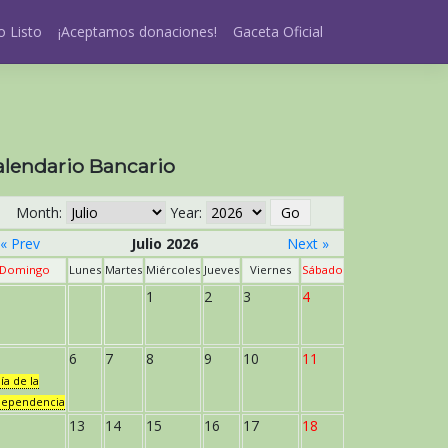
 Listo
¡Aceptamos donaciones!
Gaceta Oficial
alendario Bancario
Month:
Year:
« Prev
Julio 2026
Next »
Domingo
Lunes
Martes
Miércoles
Jueves
Viernes
Sábado
1
2
3
4
6
7
8
9
10
11
ía de la
dependencia
13
14
15
16
17
18