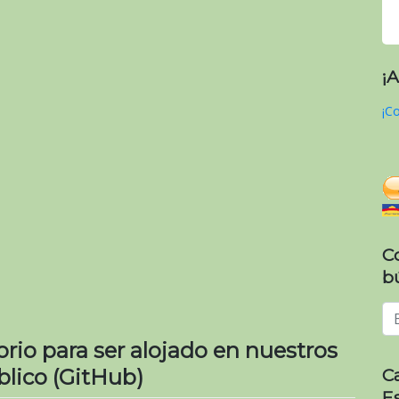
¡
¡Co
C
b
rio para ser alojado en nuestros
C
blico (GitHub)
E