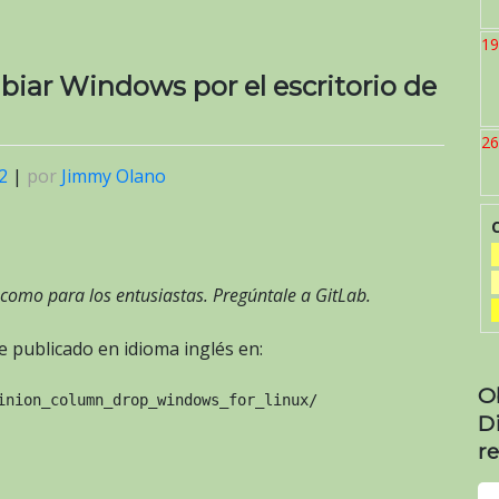
19
iar Windows por el escritorio de
26
2
|
por
Jimmy Olano
 como para los entusiastas. Pregúntale a GitLab.
 publicado en idioma inglés en:
O
inion_column_drop_windows_for_linux/
D
re