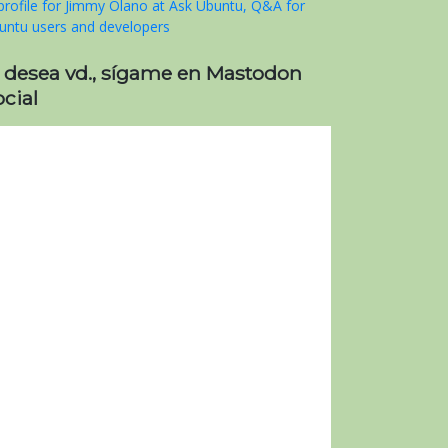
i desea vd., sígame en Mastodon
cial