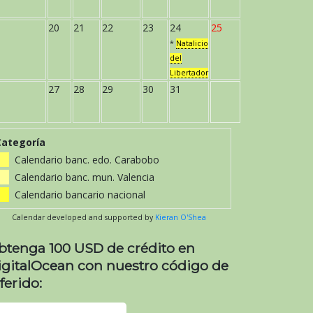
20
21
22
23
24
25
*
Natalicio
del
Libertador
27
28
29
30
31
Categoría
Calendario banc. edo. Carabobo
Calendario banc. mun. Valencia
Calendario bancario nacional
Calendar developed and supported by
Kieran O'Shea
btenga 100 USD de crédito en
igitalOcean con nuestro código de
ferido: