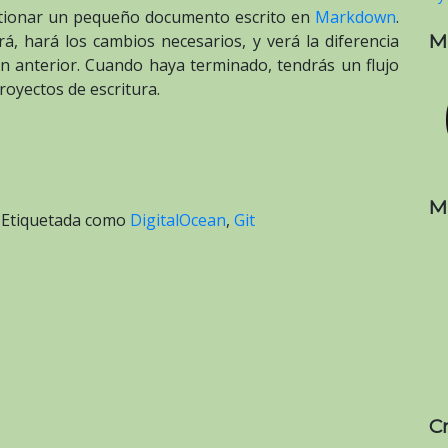
Hogan
gestionar un pequeño documento escrito en
Markdown
.
M
rá, hará los cambios necesarios, y verá la diferencia
ón anterior. Cuando haya terminado, tendrás un flujo
royectos de escritura.
M
|
Etiquetada como
DigitalOcean
,
Git
C