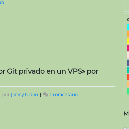
ub
r Git privado en un VPS» por
|
por
Jimmy Olano
|
1 comentario
en
«Cómo
configurar
M
un
servidor