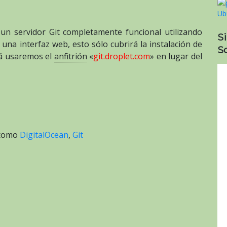
Git
privado
en
 un servidor Git completamente funcional utilizando
S
un
una interfaz web, esto sólo cubrirá la instalación de
VPS»
So
Acá usaremos el
anfitrión
«
git.droplet.com
» en lugar del
por
Brian
Rogers
 como
DigitalOcean
,
Git