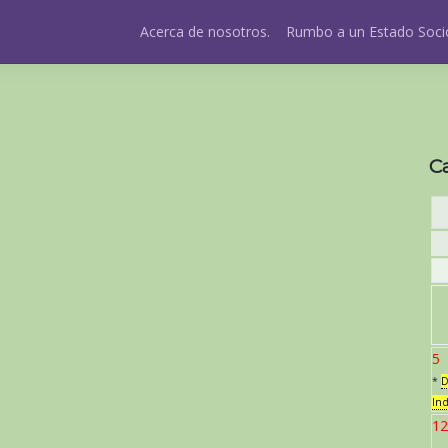
Acerca de nosotros.
Rumbo a un Estado Socio
C
5
*
D
In
12