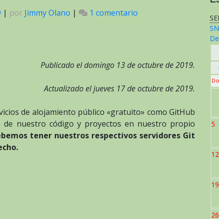
9
|
por
Jimmy Olano
|
1 comentario
en
SE
Cómo
SN
configurar
De
un
repositorio
Publicado el domingo 13 de octubre de 2019.
para
Do
ser
Actualizado el jueves 17 de octubre de 2019.
alojado
en
vicios de alojamiento público «gratuito» como GitHub
nuestros
 de nuestro código y proyectos en nuestro propio
5
servidores
bemos tener nuestros respectivos servidores Git
Git
echo.
privados
12
y
público
19
(GitHub)
26