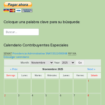
Coloque una palabra clave para su búsqueda:
Calendario Contribuyentes Especiales
SENIAT
Providencia Administrativa SNAT/2022/000068
RIF
IVA
.
Descargar calendario
Month:
Year:
« Prev
Noviembre 2025
Next »
Domingo
Lunes
Martes
Miércoles
Jueves
Viernes
Sábado
1
2
3
4
5
6
7
8