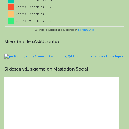
Contrib. Especiales RIF 7
Contrib. Especiales RIF 8
Contrib. Especiales RIF 9
Calendar developed and supported by
Kieran O'Shea
Miembro de «AskUbuntu»
Si desea vd., sígame en Mastodon Social