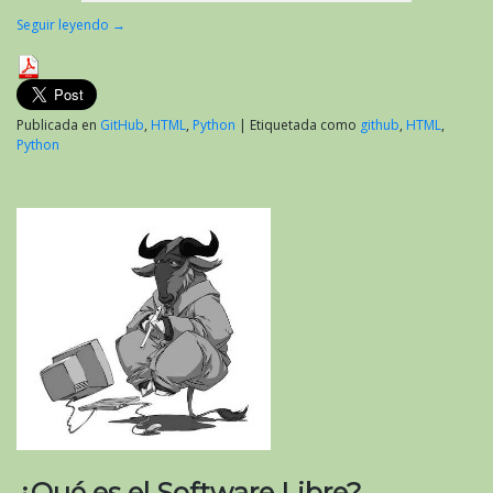
Seguir leyendo
→
Publicada en
GitHub
,
HTML
,
Python
|
Etiquetada como
github
,
HTML
,
Python
¿Qué es el Software Libre?