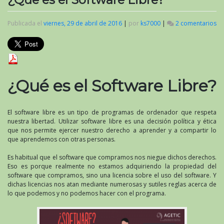
Publicada el
viernes, 29 de abril de 2016
|
por
ks7000
|
2 comentarios
en
¿Q
es
el
So
Li
¿Qué es el Software Libre?
El software libre es un tipo de programas de ordenador que respeta
nuestra libertad. Utilizar software libre es una decisión política y ética
que nos permite ejercer nuestro derecho a aprender y a compartir lo
que aprendemos con otras personas.
Es habitual que el software que compramos nos niegue dichos derechos.
Eso es porque realmente no estamos adquiriendo la propiedad del
software que compramos, sino una licencia sobre el uso del software. Y
dichas licencias nos atan mediante numerosas y sutiles reglas acerca de
lo que podemos y no podemos hacer con el programa.