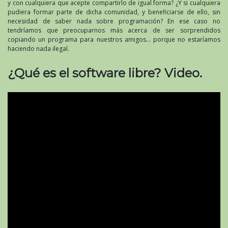
y con cualquiera que acepte compartirlo de igual forma? ¿Y si cualquiera
pudiera formar parte de dicha comunidad, y beneficiarse de ello, sin
necesidad de saber nada sobre programación? En ese caso no
tendríamos que preocuparnos más acerca de ser sorprendidos
copiando un programa para nuestros amigos… porque no estaríamos
haciendo nada ilegal.
¿Qué es el software libre? Video.