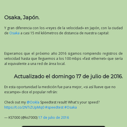
Osaka, Japón.
Y gran diferencia con los «reyes de la velocidad» en Japón, con la ciudad
de
Osaka
a casi 15 mil kilómetros de distancia de nuestra capital:
Esperamos que el próximo año 2016 sigamos rompiendo registros de
velocidad hasta que lleguemos a los 100 mbps «fast ethernet» que sería
al equivalente a una red de área local.
Actualizado el domingo 17 de julio de 2016.
En esta oportunidad la medición fue para mejor, «si así llueve que no
escampe» dice el popular refrán:
Check out my
@Ookla
Speedtest result! What's your speed?
https://t.co/2NTiZUpMq0
#speedtest
#Osaka
— KS7000 (@ks7000)
17 de julio de 2016