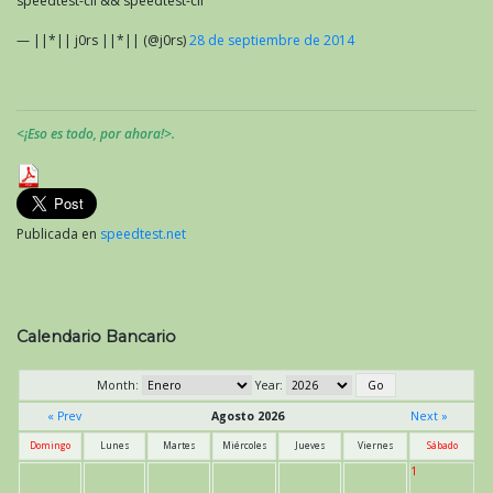
speedtest-cli && speedtest-cli
— ||*|| j0rs ||*|| (@j0rs)
28 de septiembre de 2014
<¡Eso es todo, por ahora!>.
Publicada en
speedtest.net
Calendario Bancario
Month:
Year:
« Prev
Agosto 2026
Next »
Domingo
Lunes
Martes
Miércoles
Jueves
Viernes
Sábado
1