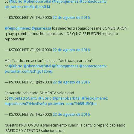
cc
@lubrio
@phenobarbital
@feijoojimenez
@contactocantv
pic.twitter.com/kIplLHz4LM
— KS7000.NET.VE (@ks7000)
22 de agosto de 2016
@feijoojimenez
@jaarreaza
los señores trabajadores me COMENTARON
q hay q cambiar muchos aparatos; LOS Q NO SE PUEDEN reparar o
repotenciar.
— KS7000.NET.VE (@ks7000)
22 de agosto de 2016
Más "caidos en acción" se hace "de tripas, corazón".
cc
@lubrio
@phenobarbital
@feijoojimenez
@contactocantv
pic.twitter.com/Ld1gqTzbnq
— KS7000.NET.VE (@ks7000)
22 de agosto de 2016
Reparado cableado AUMENTA velocidad
cc
@ContactoCantv
@lubrio
@phenobarbital
@feijoojimenez
https://t.co/nZkNovDw2p
pic.twitter.com/TH68fdBQba
— KS7000.NET.VE (@ks7000)
22 de agosto de 2016
Nuestro PROFUNDO agradecimiento cuadrilla cantv q reparó cableado
¡RÁPIDOS Y ATENTOS solucionaron!