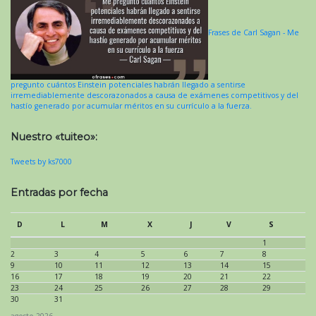
Frases de Carl Sagan - Me
pregunto cuántos Einstein potenciales habrán llegado a sentirse
irremediablemente descorazonados a causa de exámenes competitivos y del
hastío generado por acumular méritos en su currículo a la fuerza.
Nuestro «tuiteo»:
Tweets by ks7000
Entradas por fecha
D
L
M
X
J
V
S
1
2
3
4
5
6
7
8
9
10
11
12
13
14
15
16
17
18
19
20
21
22
23
24
25
26
27
28
29
30
31