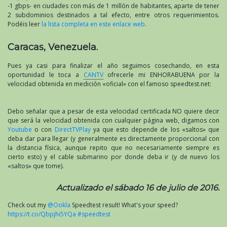
-1 gbps- en ciudades con más de 1 millón de habitantes, aparte de tener
2 subdominios destinados a tal efecto, entre otros requerimientos.
Podéis leer
la lista completa en este enlace web
.
Caracas, Venezuela.
Pues ya casi para finalizar el año seguimos cosechando, en esta
oportunidad le toca a
CANTV
ofrecerle mi ENHORABUENA por la
velocidad obtenida en medición «oficial» con el famoso speedtest.net:
Debo señalar que a pesar de esta velocidad certificada NO quiere decir
que será la velocidad obtenida con cualquier página web, digamos con
Youtube
o con
DirectTVPlay
ya que esto depende de los «saltos» que
deba dar para llegar (y generalmente es directamente proporcional con
la distancia física, aunque repito que no necesariamente siempre es
cierto esto) y el cable submarino por donde deba ir (y de nuevo los
«saltos» que tome).
Actualizado el sábado 16 de julio de 2016.
Check out my
@Ookla
Speedtest result! What's your speed?
https://t.co/Qbpjhi5YQa
#speedtest