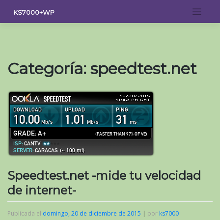
Saltar
KS7000+WP
al
contenido
Categoría:
speedtest.net
Speedtest.net -mide tu velocidad
de internet-
Publicada el
domingo, 20 de diciembre de 2015
|
por
ks7000