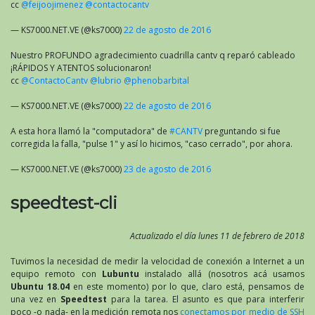
cc
@feijoojimenez
@contactocantv
— KS7000.NET.VE (@ks7000)
22 de agosto de 2016
Nuestro PROFUNDO agradecimiento cuadrilla cantv q reparó cableado
¡RÁPIDOS Y ATENTOS solucionaron!
cc
@ContactoCantv
@lubrio
@phenobarbital
— KS7000.NET.VE (@ks7000)
22 de agosto de 2016
A esta hora llamó la "computadora" de
#CANTV
preguntando si fue
corregida la falla, "pulse 1" y así lo hicimos, "caso cerrado", por ahora.
— KS7000.NET.VE (@ks7000)
23 de agosto de 2016
speedtest-cli
Actualizado el día lunes 11 de febrero de 2018
Tuvimos la necesidad de medir la velocidad de conexión a Internet a un
equipo remoto con
Lubuntu
instalado allá (nosotros acá usamos
Ubuntu 18.04
en este momento) por lo que, claro está, pensamos de
una vez en
Speedtest
para la tarea. El asunto es que para interferir
poco -o nada- en la medición remota nos
conectamos por medio de
SSH