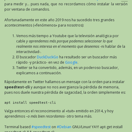
para medir y… pues nada, que no recordamos cómo instalar la versión
por ventana de comandos.
Afortunadamente en este año 2019 nos ha sucedido tres grandes
acontecimientos («fenómenos» para nosotros):
Vemos más tiempo a Youtube que la televisión analógica por
cable
y aprendemos más porque podemos seleccionar lo que
realmente nos interesa en el momento que deseemos
-ni hablar de la
interactividad-.
El buscador
DuckDuckGo
ha resultado ser un buscador más
rápido -y práctico- en vez de
Google
.
Twitter se ha convertido, además, en un poderoso buscador,
explicamos a continuación.
Rápidamente en Twitter hallamos un mensaje con la orden para instalar
speedtest-cli
y aunque no nos avergüenza la pérdida de memoria,
pues nos duele nuestra pérdida de sagacidad, la orden simplemente es:
apt install speedtest-cli
Valga entonces el reconocimiento al «tuit» emitido en 2014, y hoy
aprendimos –
o más bien recordamos-
otro tema más.
Terminal based
#speedtest
on
#Debian
GNU/Linux! YAY! apt-get install