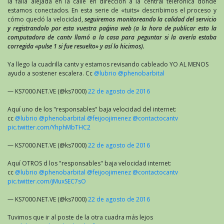
la falla alejada en la calle en dirección a la central telefónica donde
estamos conectados. En esta serie de «tuits» describimos el proceso y
cómo quedó la velocidad,
seguiremos monitoreando la calidad del servicio
y registrandolo por esta vuestra paǵina web (a la hora de publicar esto la
computadora de cantv llamó a la casa para peguntar si la avería estaba
corregida «pulse 1 si fue resuelto» y así lo hicimos).
Ya llego la cuadrilla cantv y estamos revisando cableado YO AL MENOS
ayudo a sostener escalera. Cc
@lubrio
@phenobarbital
— KS7000.NET.VE (@ks7000)
22 de agosto de 2016
Aquí uno de los "responsables" baja velocidad del internet:
cc
@lubrio
@phenobarbital
@feijoojimenez
@contactocantv
pic.twitter.com/YhphMbTHC2
— KS7000.NET.VE (@ks7000)
22 de agosto de 2016
Aquí OTROS d los "responsables" baja velocidad internet:
cc
@lubrio
@phenobarbital
@feijoojimenez
@contactocantv
pic.twitter.com/jMuxSEC7sO
— KS7000.NET.VE (@ks7000)
22 de agosto de 2016
Tuvimos que ir al poste de la otra cuadra más lejos