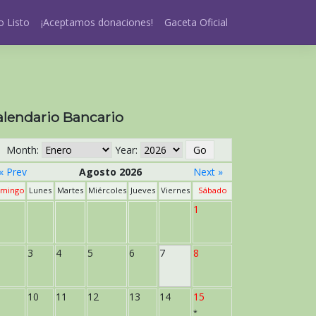
 Listo
¡Aceptamos donaciones!
Gaceta Oficial
alendario Bancario
Month:
Year:
« Prev
Agosto 2026
Next »
mingo
Lunes
Martes
Miércoles
Jueves
Viernes
Sábado
1
3
4
5
6
7
8
10
11
12
13
14
15
*