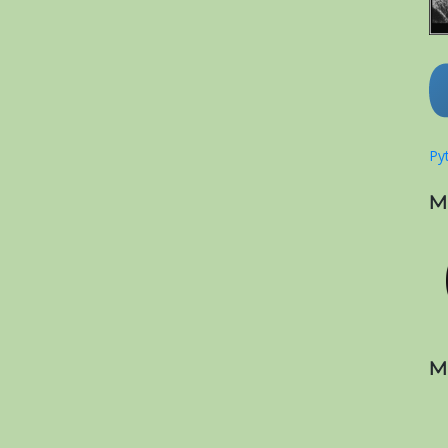
Pyt
M
M