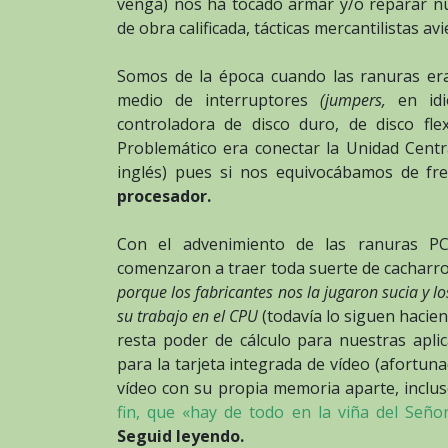
venga) nos ha tocado armar y/o reparar n
de obra calificada, tácticas mercantilistas a
Somos de la época cuando las ranuras era
medio de interruptores
(jumpers,
en id
controladora de disco duro, de disco flex
Problemático era conectar la Unidad Centr
inglés) pues si nos equivocábamos de fre
procesador.
Con el advenimiento de las ranuras PC
comenzaron a traer toda suerte de cacharr
porque los fabricantes nos la jugaron sucia y 
su trabajo en el CPU
(todavía lo siguen haci
resta poder de cálculo para nuestras apl
para la tarjeta integrada de vídeo (afortun
vídeo con su propia memoria aparte, inclu
fin, que «hay de todo en la viña del Seño
Seguid leyendo.