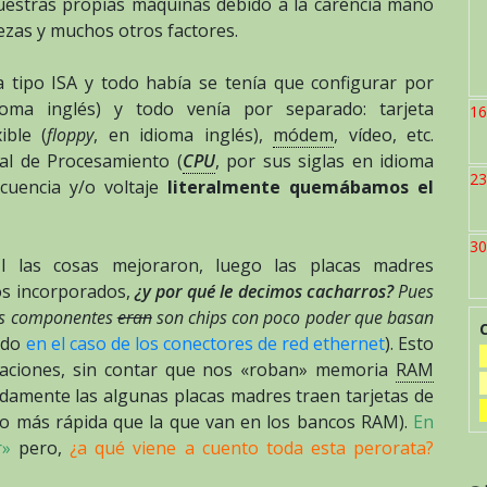
uestras propias máquinas debido a la carencia mano
viezas y muchos otros factores.
 tipo ISA y todo había se tenía que configurar por
ioma inglés) y todo venía por separado: tarjeta
16
ible (
floppy
, en idioma inglés),
módem
, vídeo, etc.
al de Procesamiento (
CPU
, por sus siglas en idioma
23
cuencia y/o voltaje
literalmente quemábamos el
30
I las cosas mejoraron, luego las placas madres
os incorporados,
¿y por qué le decimos cacharros?
Pues
los componentes
eran
son chips con poco poder que basan
endo
en el caso de los conectores de red ethernet
). Esto
icaciones, sin contar que nos «roban» memoria
RAM
adamente las algunas placas madres traen tarjetas de
so más rápida que la que van en los bancos RAM).
En
r»
pero,
¿a qué viene a cuento toda esta perorata?