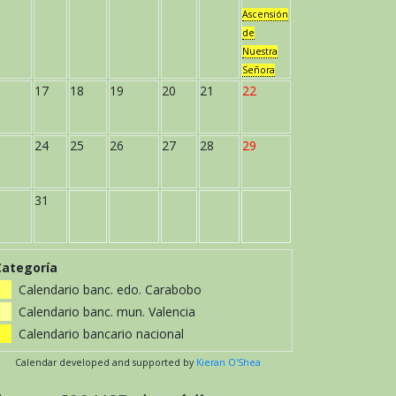
Ascensión
de
Nuestra
Señora
17
18
19
20
21
22
24
25
26
27
28
29
31
Categoría
Calendario banc. edo. Carabobo
Calendario banc. mun. Valencia
Calendario bancario nacional
Calendar developed and supported by
Kieran O'Shea