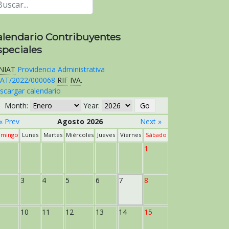
alendario Contribuyentes
speciales
NIAT
Providencia Administrativa
AT/2022/000068
RIF
IVA
.
scargar calendario
Month:
Year:
« Prev
Agosto 2026
Next »
mingo
Lunes
Martes
Miércoles
Jueves
Viernes
Sábado
1
3
4
5
6
7
8
10
11
12
13
14
15