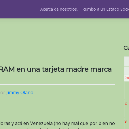
Acerca de nosotros.
Rumbo a un Estado Socio
C
 RAM en una tarjeta madre marca
Do
por
Jimmy Olano
2
9
ras y acá en Venezuela (no hay mal que por bien no