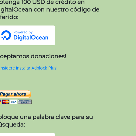
btenga 100 USD de crédito en
igitalOcean con nuestro código de
ferido:
Aceptamos donaciones!
nsidere instalar Adblock Plus!
oloque una palabra clave para su
úsqueda: