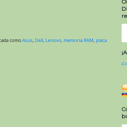
O
D
re
etada como
Asus
,
Dell
,
Lenovo
,
memoria RAM
,
placa
¡
¡Co
C
b