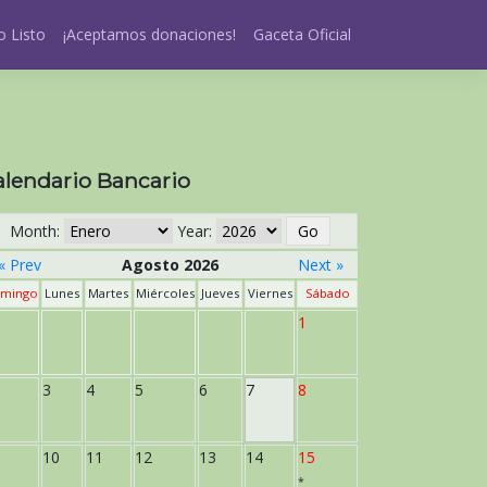
 Listo
¡Aceptamos donaciones!
Gaceta Oficial
alendario Bancario
Month:
Year:
« Prev
Agosto 2026
Next »
mingo
Lunes
Martes
Miércoles
Jueves
Viernes
Sábado
1
3
4
5
6
7
8
10
11
12
13
14
15
*