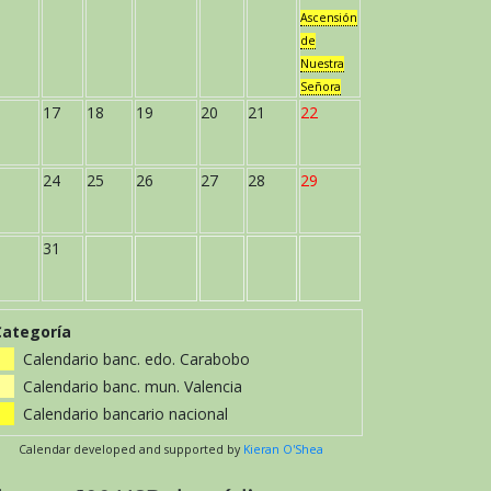
Ascensión
de
Nuestra
Señora
17
18
19
20
21
22
24
25
26
27
28
29
31
Categoría
Calendario banc. edo. Carabobo
Calendario banc. mun. Valencia
Calendario bancario nacional
Calendar developed and supported by
Kieran O'Shea