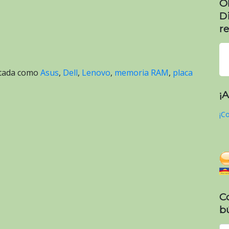
O
D
re
etada como
Asus
,
Dell
,
Lenovo
,
memoria RAM
,
placa
¡
¡Co
C
b