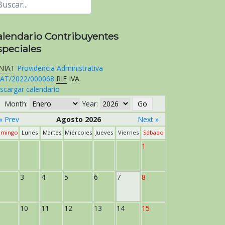
alendario Contribuyentes
speciales
NIAT
Providencia Administrativa
AT/2022/000068
RIF
IVA
.
scargar calendario
Month:
Year:
« Prev
Agosto 2026
Next »
mingo
Lunes
Martes
Miércoles
Jueves
Viernes
Sábado
1
3
4
5
6
7
8
10
11
12
13
14
15