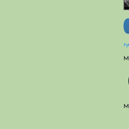
Pyt
M
M