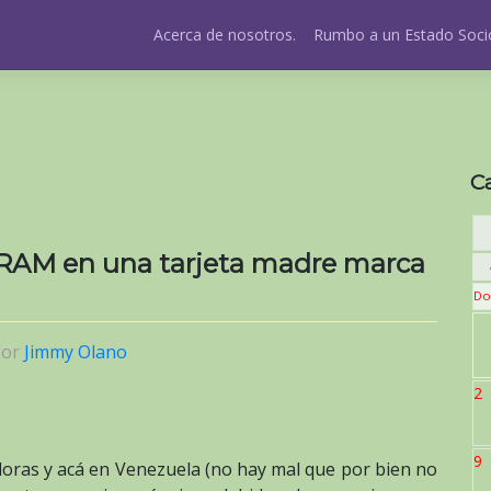
Acerca de nosotros.
Rumbo a un Estado Socio
C
 RAM en una tarjeta madre marca
Do
por
Jimmy Olano
2
9
ras y acá en Venezuela (no hay mal que por bien no