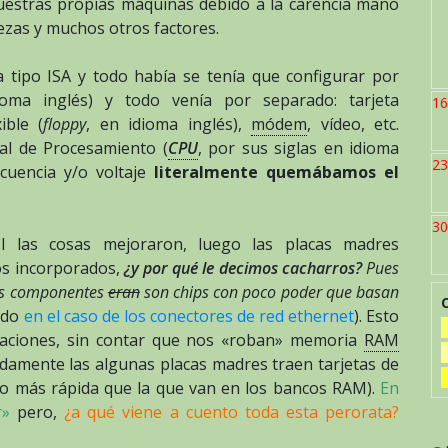
uestras propias máquinas debido a la carencia mano
viezas y muchos otros factores.
 tipo ISA y todo había se tenía que configurar por
ioma inglés) y todo venía por separado: tarjeta
16
ible (
floppy
, en idioma inglés),
módem
, vídeo, etc.
al de Procesamiento (
CPU
, por sus siglas en idioma
23
cuencia y/o voltaje
literalmente quemábamos el
30
I las cosas mejoraron, luego las placas madres
os incorporados,
¿y por qué le decimos cacharros?
Pues
los componentes
eran
son chips con poco poder que basan
endo
en el caso de los conectores de red ethernet
). Esto
icaciones, sin contar que nos «roban» memoria
RAM
adamente las algunas placas madres traen tarjetas de
so más rápida que la que van en los bancos RAM).
En
r»
pero,
¿a qué viene a cuento toda esta perorata?