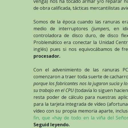
venga) nos ha tocado armar y/o reparar n
de obra calificada, tácticas mercantilistas a
Somos de la época cuando las ranuras era
medio de interruptores
(jumpers,
en id
controladora de disco duro, de disco flex
Problemático era conectar la Unidad Centr
inglés) pues si nos equivocábamos de fre
procesador.
Con el advenimiento de las ranuras PC
comenzaron a traer toda suerte de cacharr
porque los fabricantes nos la jugaron sucia y 
su trabajo en el CPU
(todavía lo siguen haci
resta poder de cálculo para nuestras apl
para la tarjeta integrada de vídeo (afortun
vídeo con su propia memoria aparte, inclu
fin, que «hay de todo en la viña del Seño
Seguid leyendo.