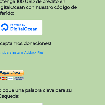
btenga 100 USD de crédito en
igitalOcean con nuestro código de
ferido:
Aceptamos donaciones!
nsidere instalar Adblock Plus!
oloque una palabra clave para su
úsqueda: