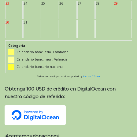
23
24
25
26
27
28
29
30
31
Categoría
Calendario banc. edo. Carabobo
Calendario banc. mun. Valencia
Calendario bancario nacional
Calendar developed and supported by
Kieran O'Shea
Obtenga 100 USD de crédito en DigitalOcean con
nuestro código de referido:
¡Aceptamos donaciones!