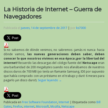
La Historia de Internet – Guerra de
Navegadores
Publicada el
jueves, 14 de septiembre de 2017
|
por
ks7000
Si no sabemos de dónde venimos, no sabremos -jamás ni nunca- hacia
dónde vamos,
las nuevas generaciones deben saber, deben
conocer lo que nosotros vivimos en esa época ¡por la libertad del
internet!
Recuerdo las descargas del código fuente del
Netscape
eran
una barbaridad de 200 megabytes cuando nos afanábamos de nuestros
discos duros de 700 MB (yo tenía un flamante Samsung, IDE por supuesto
que había comprado con un préstamo en el trabajo y duré 6 meses para
pagarlo ¡un disco duro!).
Seguir leyendo
→
Publicada en
Free Software Foundation
,
Internet
|
Etiquetada como
Bill
Gates
,
Firefox
,
internet
,
Microsoft
,
Mozilla
,
Netscape