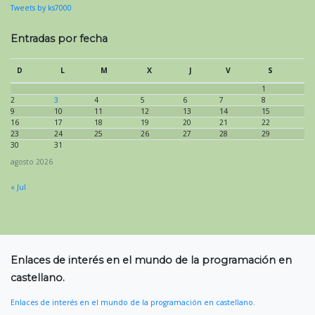
Tweets by ks7000
Entradas por fecha
D
L
M
X
J
V
S
1
2
3
4
5
6
7
8
9
10
11
12
13
14
15
16
17
18
19
20
21
22
23
24
25
26
27
28
29
30
31
agosto 2026
« Jul
Enlaces de interés en el mundo de la programación en
castellano.
Enlaces de interés en el mundo de la programación en castellano.