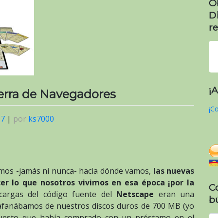
O
D
re
¡
uerra de Navegadores
¡Co
17
|
por
ks7000
mos -jamás ni nunca- hacia dónde vamos,
las nuevas
r lo que nosotros vivimos en esa época ¡por la
C
cargas del código fuente del
Netscape
eran una
b
afanábamos de nuestros discos duros de 700 MB (yo
uesto que había comprado con un préstamo en el