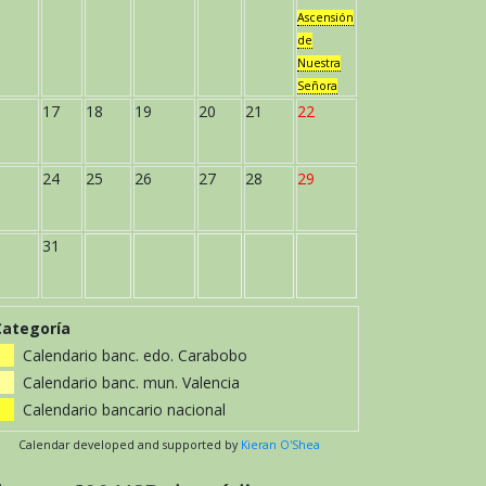
Ascensión
de
Nuestra
Señora
17
18
19
20
21
22
24
25
26
27
28
29
31
Categoría
Calendario banc. edo. Carabobo
Calendario banc. mun. Valencia
Calendario bancario nacional
Calendar developed and supported by
Kieran O'Shea