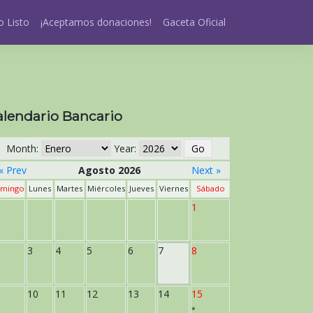
 Listo
¡Aceptamos donaciones!
Gaceta Oficial
alendario Bancario
Month:
Year:
« Prev
Agosto 2026
Next »
mingo
Lunes
Martes
Miércoles
Jueves
Viernes
Sábado
1
3
4
5
6
7
8
10
11
12
13
14
15
*