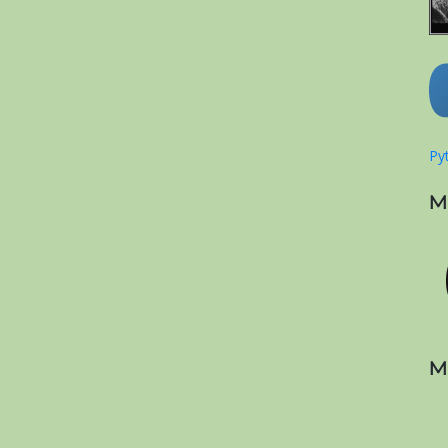
Pyt
M
M