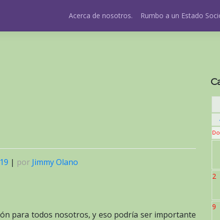
Acerca de nosotros.
Rumbo a un Estado Socio
C
Do
019
|
por
Jimmy Olano
2
9
ón para todos nosotros, y eso podría ser importante