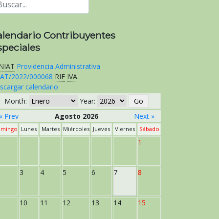
alendario Contribuyentes
speciales
NIAT
Providencia Administrativa
AT/2022/000068
RIF
IVA
.
scargar calendario
Month:
Year:
« Prev
Agosto 2026
Next »
mingo
Lunes
Martes
Miércoles
Jueves
Viernes
Sábado
1
3
4
5
6
7
8
10
11
12
13
14
15