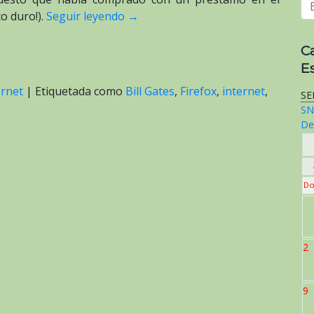
o duro!).
Seguir leyendo
→
C
E
ernet
|
Etiquetada como
Bill Gates
,
Firefox
,
internet
,
SE
SN
De
Do
2
9