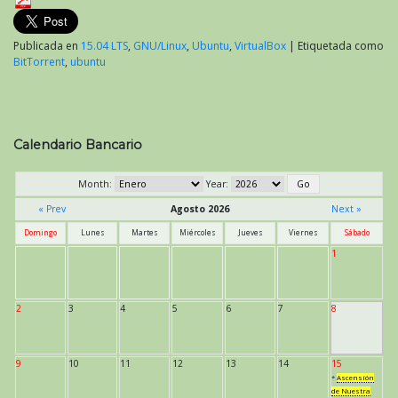
Publicada en
15.04 LTS
,
GNU/Linux
,
Ubuntu
,
VirtualBox
|
Etiquetada como
BitTorrent
,
ubuntu
Calendario Bancario
Month:
Year:
« Prev
Agosto 2026
Next »
Domingo
Lunes
Martes
Miércoles
Jueves
Viernes
Sábado
1
2
3
4
5
6
7
8
9
10
11
12
13
14
15
*
Ascensión
de Nuestra