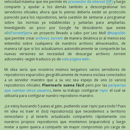
velocidad máxima que me permite mi
proveedor de internet (
ISP
)
y luego
compartir y ayudar a los demás también a descongestionar los
servidores oficiales; ahora que lo pienso debería existir un protocolo
parecido para los repositorios, sería cuestión de sentarse a programar
sobre las normas ya establecidas y juntarlas para ampliarlas.
Investigando un poco por Google he descubierto que existe
«
BitTorrentSync
» un proyecto llevado a cabo por Leo Moll
@tuxpoldo
que permite crear
archivos .torrent
de manera dinámica (o al menos eso
entiendo) sobre cualquiera de nuestros archivos almacenados, de
manera tal que si los actualizamos automáticamente se compartirán las
nuevas versiones sin necesidad de descargar archivos .torrent
adicionales -según traduzco yo de
esta página web
-.
Mi idea sería que nosotros mismos tengamos varios servidores de
repositorios esparcidos geográficamente de manera esclava conectados
a un servidor maestro que a su vez sea espejo de uno (o varios)
repositorios oficiales.
Plantearlo suena fácil
pero por las
peripecias
que cuentan otros usuarios
, tiene su trabajo configurar
rsync
el cual se
utilizaría para configurar nuestro repositorio maestro.
¿Le estoy buscando 5 patas al gato, pudiendo usar rsync para todo? Pues
mi idea es traer el (los) repositorio(s) que necesitemos a territorio
venezolano y al tenerlo actualizado compartirlo rápidamente con
nuestros propios repositorios que montemos (esparcidos) y luego
invitar a quien quiera a compartir sin mayor compromiso y/o carga de