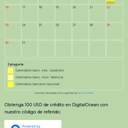
Señora
16
17
18
19
20
21
22
23
24
25
26
27
28
29
30
31
Categoría
Calendario banc. edo. Carabobo
Calendario banc. mun. Valencia
Calendario bancario nacional
Calendar developed and supported by
Kieran O'Shea
Obtenga 100 USD de crédito en DigitalOcean con
nuestro código de referido: