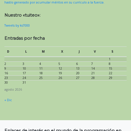
hastío generado por acumular méritos en su currículo a la fuerza.
Nuestro «tuiteo»:
Tweets by ks7000
Entradas por fecha
D
L
M
X
J
V
S
1
2
3
4
5
6
7
8
9
10
11
12
13
14
15
16
17
18
19
20
21
22
23
24
25
26
27
28
29
30
31
agosto 2026
« Dic
Enlaces de interés en el mundo de la programación en