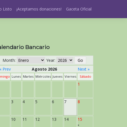
 Listo
¡Aceptamos donaciones!
Gaceta Oficial
alendario Bancario
Month:
Year:
« Prev
Agosto 2026
Next »
mingo
Lunes
Martes
Miércoles
Jueves
Viernes
Sábado
1
3
4
5
6
7
8
10
11
12
13
14
15
*