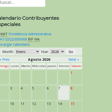
alendario Contribuyentes
speciales
NIAT
Providencia Administrativa
AT/2022/000068
RIF
IVA
.
scargar calendario
Month:
Year:
« Prev
Agosto 2026
Next »
mingo
Lunes
Martes
Miércoles
Jueves
Viernes
Sábado
1
3
4
5
6
7
8
10
11
12
13
14
15