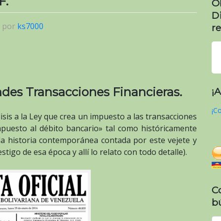
F.
O
D
|
por
ks7000
re
andes Transacciones Financieras.
¡
¡Co
sis a la Ley que crea un impuesto a las transacciones
«impuesto al débito bancario» tal como históricamente
la historia contemporánea contada por este vejete y
tigo de esa época y allí lo relato con todo detalle).
C
b