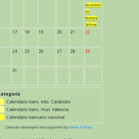
Ascensión
de
Nuestra
Señora
17
18
19
20
21
22
24
25
26
27
28
29
31
Categoría
Calendario banc. edo. Carabobo
Calendario banc. mun. Valencia
Calendario bancario nacional
Calendar developed and supported by
Kieran O'Shea