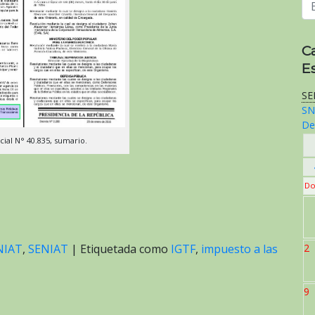
C
E
SE
SN
De
cial N° 40.835, sumario.
Do
2
NIAT
,
SENIAT
|
Etiquetada como
IGTF
,
impuesto a las
9