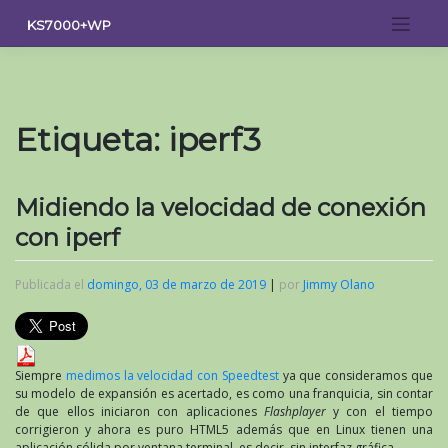
Saltar
KS7000+WP
al
contenido
Etiqueta:
iperf3
Midiendo la velocidad de conexión
con iperf
Publicada el
domingo, 03 de marzo de 2019
|
por
Jimmy Olano
Siempre
medimos la velocidad con Speedtest
ya que consideramos que
su modelo de expansión es acertado, es como una franquicia, sin contar
de que ellos iniciaron con aplicaciones
Flashplayer
y con el tiempo
corrigieron y ahora es puro HTML5 además que en Linux tienen una
aplicación sólida por ventana terminal, es decir, sin interfaz gráfica.