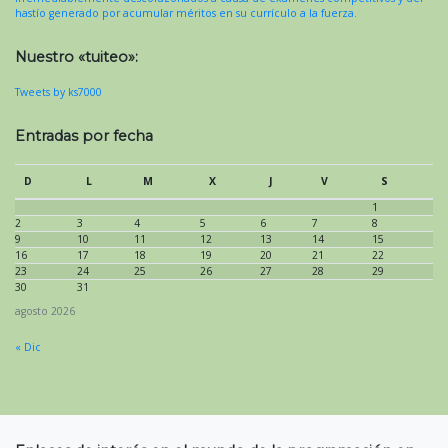
hastío generado por acumular méritos en su currículo a la fuerza.
Nuestro «tuiteo»:
Tweets by ks7000
Entradas por fecha
D
L
M
X
J
V
S
1
2
3
4
5
6
7
8
9
10
11
12
13
14
15
16
17
18
19
20
21
22
23
24
25
26
27
28
29
30
31
agosto 2026
« Dic