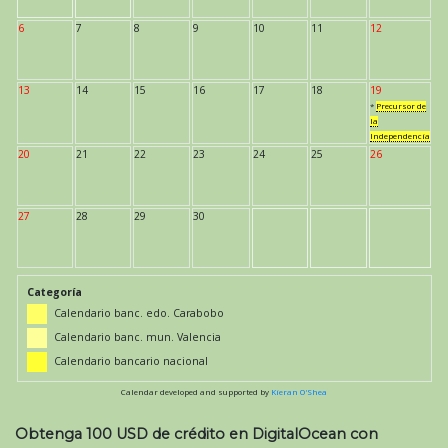
6
7
8
9
10
11
12
13
14
15
16
17
18
19
*
Precursor de
la
Independencia
20
21
22
23
24
25
26
27
28
29
30
Categoría
Calendario banc. edo. Carabobo
Calendario banc. mun. Valencia
Calendario bancario nacional
Calendar developed and supported by
Kieran O'Shea
Obtenga 100 USD de crédito en DigitalOcean con