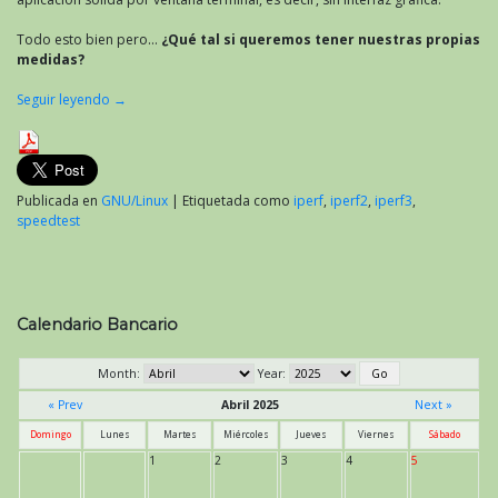
Todo esto bien pero…
¿Qué tal si queremos tener nuestras propias
medidas?
Seguir leyendo
→
Publicada en
GNU/Linux
|
Etiquetada como
iperf
,
iperf2
,
iperf3
,
speedtest
Calendario Bancario
Month:
Year:
« Prev
Abril 2025
Next »
Domingo
Lunes
Martes
Miércoles
Jueves
Viernes
Sábado
1
2
3
4
5