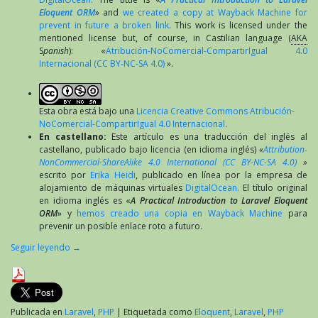
Eloquent ORM
» and
we created a copy at Wayback Machine for
prevent in future a broken link
. This work is licensed under the
mentioned license but, of course, in Castilian language (
AKA
S
panish
): «
Atribución-NoComercial-CompartirIgual 4.0
Internacional (CC BY-NC-SA 4.0)
».
Esta obra está bajo una
Licencia Creative Commons Atribución-
NoComercial-CompartirIgual 4.0 Internacional
.
En castellano:
Este artículo es una traducción del inglés al
castellano, publicado bajo licencia (en idioma inglés)
«
Attribution-
NonCommercial-ShareAlike 4.0 International (CC BY-NC-SA 4.0)
»
escrito por
Erika Heidi
, publicado en línea por la empresa de
alojamiento de máquinas virtuales
DigitalOcean.
El título original
en idioma inglés es «
A Practical Introduction to Laravel Eloquent
ORM
» y
hemos creado una copia en Wayback Machine
para
prevenir un posible enlace roto a futuro.
Seguir leyendo
→
Publicada en
Laravel
,
PHP
|
Etiquetada como
Eloquent
,
Laravel
,
PHP