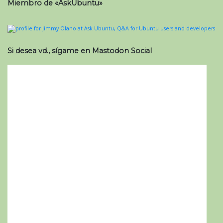
Miembro de «AskUbuntu»
Si desea vd., sígame en Mastodon Social