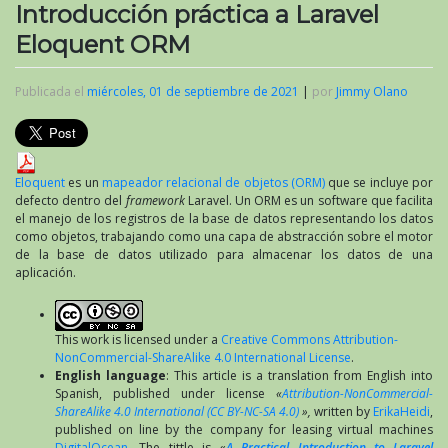
Introducción práctica a Laravel
Eloquent ORM
Publicada el
miércoles, 01 de septiembre de 2021
|
por
Jimmy Olano
Eloquent
es un
mapeador relacional de objetos (ORM)
que se incluye por
defecto dentro del
framework
Laravel. Un ORM es un software que facilita
el manejo de los registros de la base de datos representando los datos
como objetos, trabajando como una capa de abstracción sobre el motor
de la base de datos utilizado para almacenar los datos de una
aplicación.
This work is licensed under a
Creative Commons Attribution-
NonCommercial-ShareAlike 4.0 International License
.
English language
: This article is a translation from English into
Spanish, published under license
«
Attribution-NonCommercial-
ShareAlike 4.0 International (CC BY-NC-SA 4.0)
»,
written by
ErikaHeidi
,
published on line by the company for leasing virtual machines
DigitalOcean.
The tittle is «
A Practical Introduction to Laravel