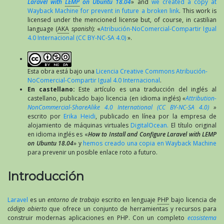
Laravel with
LEMP
on Ubuntu 18.04
» and
we created a copy at
Wayback Machine for prevent in future a broken link
. This work is
licensed under the mencioned license but, of course, in castilian
language (
AKA
spanish
): «
Atribución-NoComercial-Compartir Igual
4.0 Internacional (CC BY-NC-SA 4.0)
».
Esta obra está bajo una
Licencia Creative Commons Atribución-
NoComercial-Compartir Igual 4.0 Internacional
.
En castellano:
Este artículo es una traducción del inglés al
castellano, publicado bajo licencia (en idioma inglés)
«
Attribution-
NonCommercial-ShareAlike 4.0 International (CC BY-NC-SA 4.0)
»
escrito por
Erika Heidi
, publicado en línea por la empresa de
alojamiento de máquinas virtuales
DigitalOcean.
El título original
en idioma inglés es «
How to Install and Configure Laravel with LEMP
on Ubuntu 18.04
» y
hemos creado una copia en Wayback Machine
para prevenir un posible enlace roto a futuro.
Introducción
Laravel
es un
entorno de trabajo
escrito en lenguaje
PHP
bajo licencia de
código abierto
que ofrece un conjunto de herramientas y recursos para
construir modernas aplicaciones en PHP. Con un completo
ecosistema