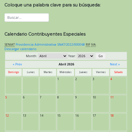
Coloque una palabra clave para su búsqueda:
Calendario Contribuyentes Especiales
SENIAT
Providencia Administrativa SNAT/2022/000068
RIF
IVA
.
Descargar calendario
Month:
Year:
« Prev
Abril 2026
Next »
Domingo
Lunes
Martes
Miércoles
Jueves
Viernes
Sábado
1
2
3
4
5
6
7
8
9
10
11
12
13
14
15
16
17
18