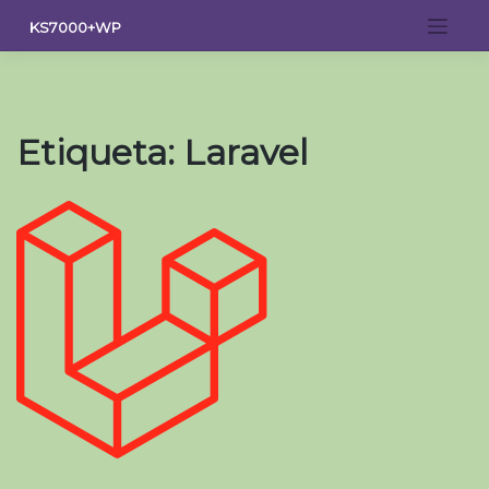
Saltar
KS7000+WP
al
contenido
Etiqueta:
Laravel