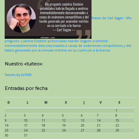
Frases de Carl Sagan - Me
pregunto cuántos Einstein potenciales habrán llegado a sentirse
irremediablemente descorazonados a causa de exámenes competitivos y del
hastío generado por acumular méritos en su currículo a la fuerza.
Nuestro «tuiteo»:
Tweets by ks7000
Entradas por fecha
D
L
M
X
J
V
S
1
2
3
4
5
6
7
8
9
10
11
12
13
14
15
16
17
18
19
20
21
22
23
24
25
26
27
28
29
30
31