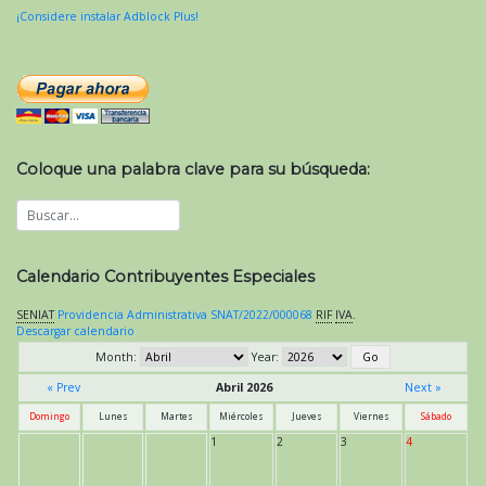
¡Considere instalar Adblock Plus!
Coloque una palabra clave para su búsqueda:
Calendario Contribuyentes Especiales
SENIAT
Providencia Administrativa SNAT/2022/000068
RIF
IVA
.
Descargar calendario
Month:
Year:
« Prev
Abril 2026
Next »
Domingo
Lunes
Martes
Miércoles
Jueves
Viernes
Sábado
1
2
3
4