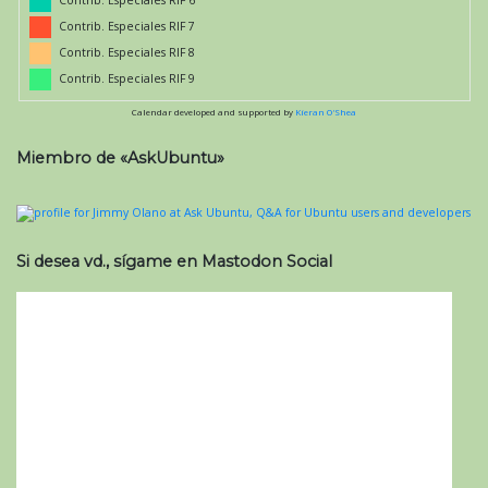
Contrib. Especiales RIF 7
Contrib. Especiales RIF 8
Contrib. Especiales RIF 9
Calendar developed and supported by
Kieran O'Shea
Miembro de «AskUbuntu»
Si desea vd., sígame en Mastodon Social