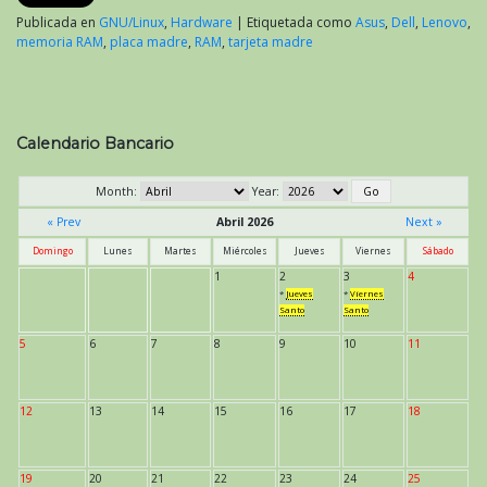
Publicada en
GNU/Linux
,
Hardware
|
Etiquetada como
Asus
,
Dell
,
Lenovo
,
memoria RAM
,
placa madre
,
RAM
,
tarjeta madre
Calendario Bancario
Month:
Year:
« Prev
Abril 2026
Next »
Domingo
Lunes
Martes
Miércoles
Jueves
Viernes
Sábado
1
2
3
4
*
Jueves
*
Viernes
Santo
Santo
5
6
7
8
9
10
11
12
13
14
15
16
17
18
19
20
21
22
23
24
25