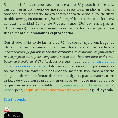
Somos de la época cuando las ranuras era tipo ISA y todo había se tenía
que configurar por medio de interruptores
(jumpers,
en idioma inglés) y
todo venía por separado: tarjeta controladora de disco duro, de disco
flexible (
floppy
, en idioma inglés),
módem
, vídeo, etc. Problemático era
conectar la Unidad Central de Procesamiento (
CPU
, por sus siglas en
idioma inglés) pues si nos equivocábamos de frecuencia y/o voltaje
literalmente quemábamos el procesador.
Con el advenimiento de las ranuras PCI las cosas mejoraron, luego las
placas madres comenzaron a traer toda suerte de cacharros
incorporados,
¿y por qué le decimos cacharros?
Pues porque los fabricantes
nos la jugaron sucia y los componentes
eran
son chips con poco poder que
basan su trabajo en el CPU
(todavía lo siguen haciendo
en el caso de los
conectores de red ethernet
). Esto resta poder de cálculo para nuestras
aplicaciones, sin contar que nos «roban» memoria
RAM
para la tarjeta
integrada de vídeo (afortunadamente las algunas placas madres traen
tarjetas de vídeo con su propia memoria aparte, incluso más rápida que
la que van en los bancos RAM).
En fin, que «hay de todo en la viña del
Señor»
pero,
¿a qué viene a cuento toda esta perorata?
Seguid leyendo.
Seguir leyendo
→