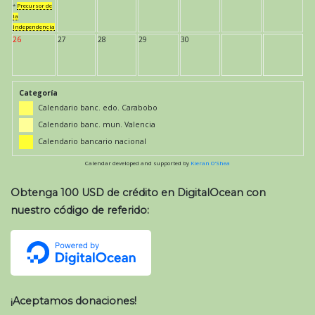
*
Precursor de
la
Independencia
26
27
28
29
30
Categoría
Calendario banc. edo. Carabobo
Calendario banc. mun. Valencia
Calendario bancario nacional
Calendar developed and supported by
Kieran O'Shea
Obtenga 100 USD de crédito en DigitalOcean con
nuestro código de referido:
¡Aceptamos donaciones!