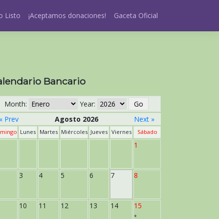
 Listo
¡Aceptamos donaciones!
Gaceta Oficial
alendario Bancario
Month:
Year:
« Prev
Agosto 2026
Next »
mingo
Lunes
Martes
Miércoles
Jueves
Viernes
Sábado
1
3
4
5
6
7
8
10
11
12
13
14
15
*