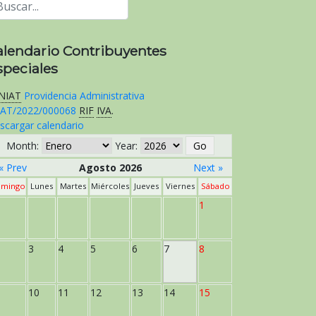
alendario Contribuyentes
speciales
NIAT
Providencia Administrativa
AT/2022/000068
RIF
IVA
.
scargar calendario
Month:
Year:
« Prev
Agosto 2026
Next »
mingo
Lunes
Martes
Miércoles
Jueves
Viernes
Sábado
1
3
4
5
6
7
8
10
11
12
13
14
15