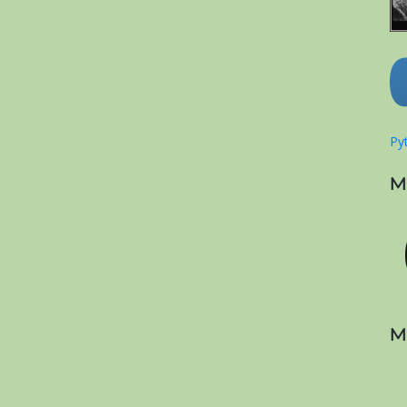
Pyt
M
M