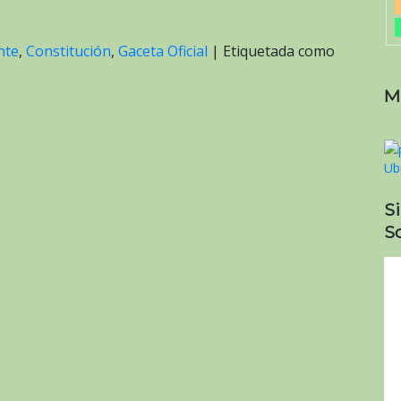
nte
,
Constitución
,
Gaceta Oficial
|
Etiquetada como
M
S
So