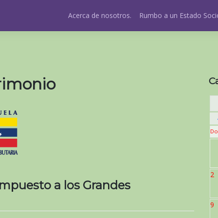
Acerca de nosotros.
Rumbo a un Estado Socio
rimonio
C
Do
2
 Impuesto a los Grandes
9