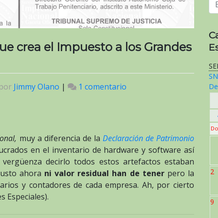
C
ue crea el Impuesto a los Grandes
E
SE
SN
por
Jimmy Olano
|
1 comentario
en
De
Anexo:
Ley
Constitucional
Do
que
onal,
muy a diferencia de la
Declaración de Patrimonio
crea
ucrados en el inventario de hardware y software así
el
vergüenza decirlo todos estos artefactos estaban
Impuesto
2
justo ahora
ni valor residual han de tener
pero la
a
isarios y contadores de cada empresa. Ah, por cierto
los
 Especiales).
9
Grandes
Patrimonios