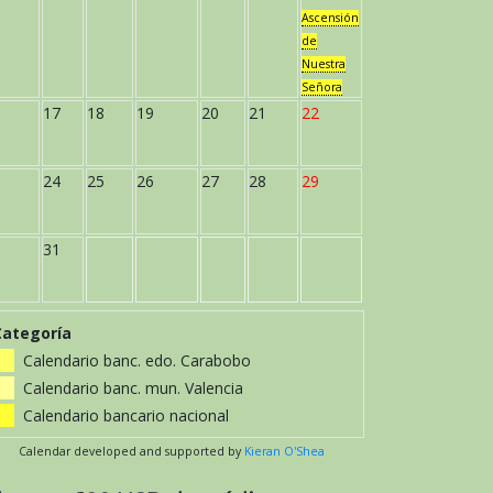
Ascensión
de
Nuestra
Señora
17
18
19
20
21
22
24
25
26
27
28
29
31
Categoría
Calendario banc. edo. Carabobo
Calendario banc. mun. Valencia
Calendario bancario nacional
Calendar developed and supported by
Kieran O'Shea