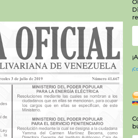
O
D
re
¡
¡Co
C
b