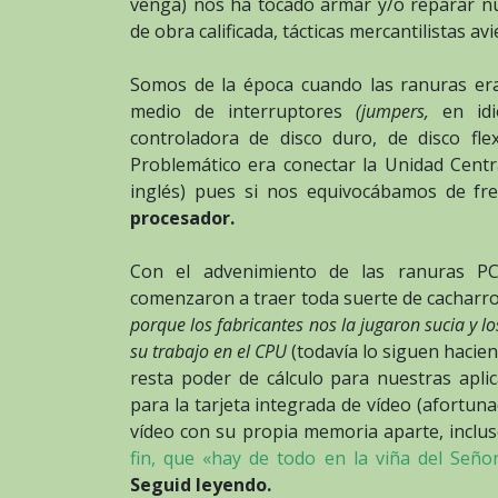
venga) nos ha tocado armar y/o reparar n
de obra calificada, tácticas mercantilistas a
Somos de la época cuando las ranuras era
medio de interruptores
(jumpers,
en id
controladora de disco duro, de disco flex
Problemático era conectar la Unidad Centr
inglés) pues si nos equivocábamos de fre
procesador.
Con el advenimiento de las ranuras PC
comenzaron a traer toda suerte de cacharr
porque los fabricantes nos la jugaron sucia y 
su trabajo en el CPU
(todavía lo siguen haci
resta poder de cálculo para nuestras apl
para la tarjeta integrada de vídeo (afortun
vídeo con su propia memoria aparte, inclu
fin, que «hay de todo en la viña del Seño
Seguid leyendo.