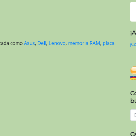
¡
etada como
Asus
,
Dell
,
Lenovo
,
memoria RAM
,
placa
¡Co
C
b
C