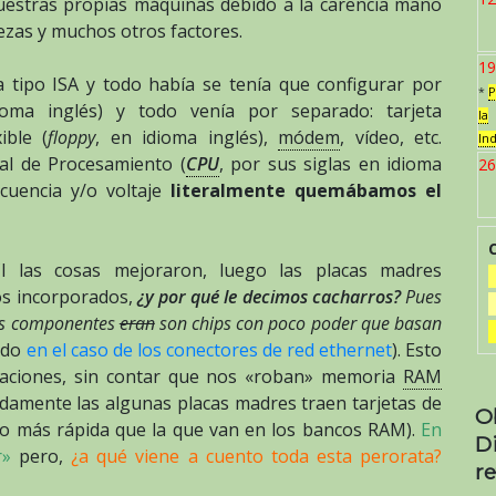
uestras propias máquinas debido a la carencia mano
viezas y muchos otros factores.
19
 tipo ISA y todo había se tenía que configurar por
*
P
ioma inglés) y todo venía por separado: tarjeta
la
ible (
floppy
, en idioma inglés),
módem
, vídeo, etc.
In
al de Procesamiento (
CPU
, por sus siglas en idioma
26
cuencia y/o voltaje
literalmente quemábamos el
I las cosas mejoraron, luego las placas madres
os incorporados,
¿y por qué le decimos cacharros?
Pues
los componentes
eran
son chips con poco poder que basan
endo
en el caso de los conectores de red ethernet
). Esto
icaciones, sin contar que nos «roban» memoria
RAM
adamente las algunas placas madres traen tarjetas de
O
so más rápida que la que van en los bancos RAM).
En
D
r»
pero,
¿a qué viene a cuento toda esta perorata?
re