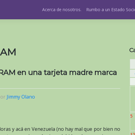
Acerca de nosotros.
Rumbo a un Estado Socio
RAM
C
 RAM en una tarjeta madre marca
por
Jimmy Olano
5
ras y acá en Venezuela (no hay mal que por bien no
12