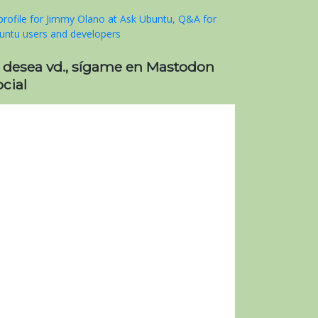
i desea vd., sígame en Mastodon
cial