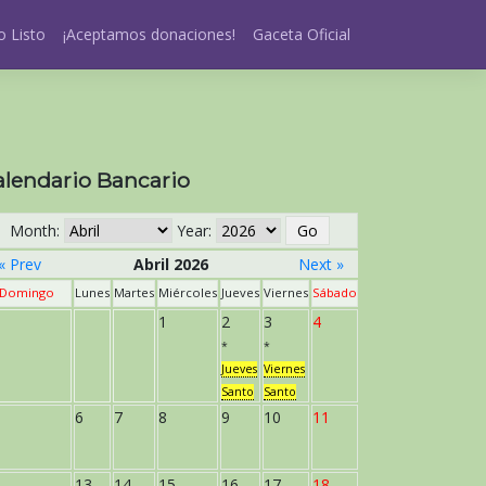
 Listo
¡Aceptamos donaciones!
Gaceta Oficial
alendario Bancario
Month:
Year:
« Prev
Abril 2026
Next »
Domingo
Lunes
Martes
Miércoles
Jueves
Viernes
Sábado
1
2
3
4
*
*
Jueves
Viernes
Santo
Santo
6
7
8
9
10
11
13
14
15
16
17
18