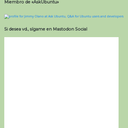
Miembro de «AskUbuntu»
Si desea vd., sígame en Mastodon Social