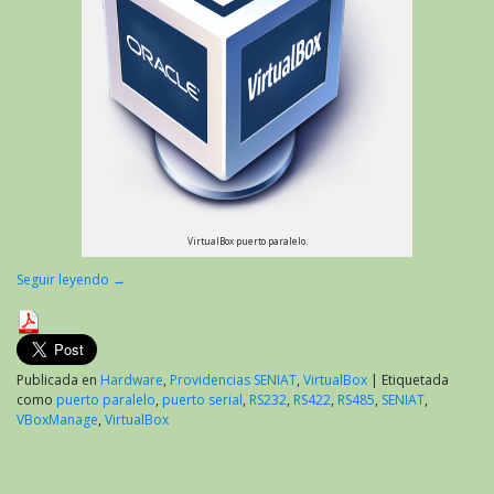
VirtualBox puerto paralelo.
Seguir leyendo
→
Publicada en
Hardware
,
Providencias SENIAT
,
VirtualBox
|
Etiquetada
como
puerto paralelo
,
puerto serial
,
RS232
,
RS422
,
RS485
,
SENIAT
,
VBoxManage
,
VirtualBox