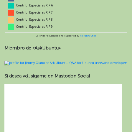
Contrib. Especiales RIF 6
Contrib. Especiales RIF 7
Contrib. Especiales RIF 8
Contrib. Especiales RIF 9
Calendar developed and supported by
Kieran O'Shea
Miembro de «AskUbuntu»
Si desea vd., sígame en Mastodon Social