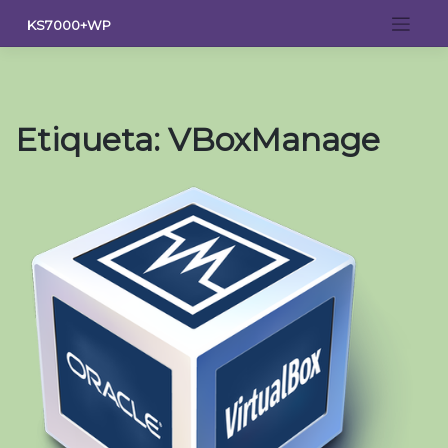
Saltar
KS7000+WP
al
contenido
Etiqueta:
VBoxManage