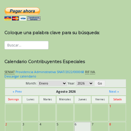
Coloque una palabra clave para su búsqueda:
Calendario Contribuyentes Especiales
SENIAT
Providencia Administrativa SNAT/2022/000068
RIF
IVA
.
Descargar calendario
Month:
Year:
« Prev
Agosto 2026
Next »
Domingo
Lunes
Martes
Miércoles
Jueves
Viernes
Sábado
1
2
3
4
5
6
7
8