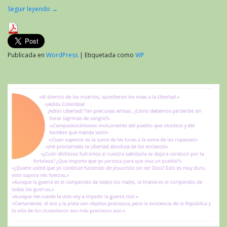
Seguir leyendo
→
Publicada en
WordPress
|
Etiquetada como
WP