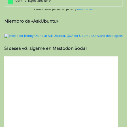
Contrib. Especiales RIF 9
Calendar developed and supported by
Kieran O'Shea
Miembro de «AskUbuntu»
Si desea vd., sígame en Mastodon Social