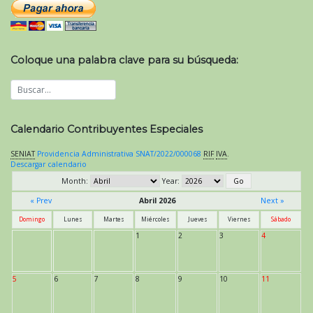
Coloque una palabra clave para su búsqueda:
Calendario Contribuyentes Especiales
SENIAT
Providencia Administrativa SNAT/2022/000068
RIF
IVA
.
Descargar calendario
Month:
Year:
« Prev
Abril 2026
Next »
Domingo
Lunes
Martes
Miércoles
Jueves
Viernes
Sábado
1
2
3
4
5
6
7
8
9
10
11