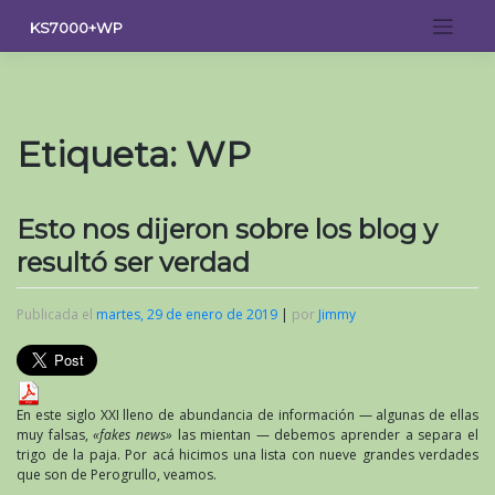
Saltar
KS7000+WP
al
contenido
Etiqueta:
WP
Esto nos dijeron sobre los blog y
resultó ser verdad
Publicada el
martes, 29 de enero de 2019
|
por
Jimmy
En este siglo XXI lleno de abundancia de información — algunas de ellas
muy falsas,
«fakes news»
las mientan — debemos aprender a separa el
trigo de la paja. Por acá hicimos una lista con nueve grandes verdades
que son de Perogrullo, veamos.