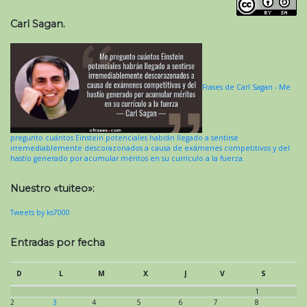
Carl Sagan.
Frases de Carl Sagan - Me
pregunto cuántos Einstein potenciales habrán llegado a sentirse
irremediablemente descorazonados a causa de exámenes competitivos y del
hastío generado por acumular méritos en su currículo a la fuerza.
Nuestro «tuiteo»:
Tweets by ks7000
Entradas por fecha
D
L
M
X
J
V
S
1
2
3
4
5
6
7
8