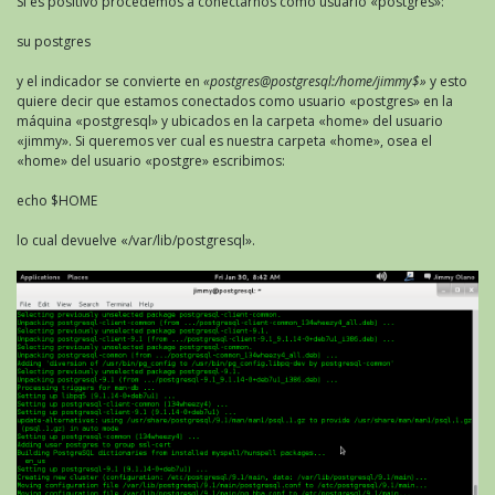
Si es positivo procedemos a conectarnos como usuario «postgres»:
su postgres
y el indicador se convierte en
«postgres@postgresql:/home/jimmy$»
y esto
quiere decir que estamos conectados como usuario «postgres» en la
máquina «postgresql» y ubicados en la carpeta «home» del usuario
«jimmy». Si queremos ver cual es nuestra carpeta «home», osea el
«home» del usuario «postgre» escribimos:
echo $HOME
lo cual devuelve «/var/lib/postgresql».