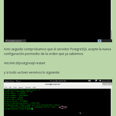
Acto seguido comprobamos que el servidor PostgreSQL acepte la nueva
configuración pormedio de la orden que ya sabemos:
/etc/init.d/postgresql restart
y si todo va bien veremos lo siguiente: