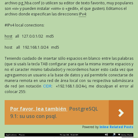
archivo pg_hba.conf (o utilicen su editor de texto favorito, muy populares
son «vi» y pueden instalar «vim» o «gedit», el que gusten). Editamos el
archivo donde especifican las direcciones
IPv4
:
#IPv4 local conections:
host
all 127.0.0.1/32 md5
host all 192.168.1.0/24 md5
Teniendo cuidado de insertar sólo espacios en blanco entre las palabras
(que si usaís la tecla TAB configurar para que la misma inserte espacios y
no el caracter mismo tabulador) y recordemos hacer esto cada vez que
agreguemos un usuario a la base de datos y así permitirle conectarse de
manera remota en una red de área local con su respectiva submáscara
de red (en notación
CIDR
: «192.168.1.0/24»), me disculpan el error al
colocar 255:
Por favor, lea también
PostgreSQL
9.1: su uso con psql.
Powered by
Inline Related Posts