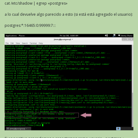
cat /etc/shadow | egrep «postgres»
a lo cual devuelve algo parecido a esto (si está está agregado el usuario):
postgres:*:16465:0:99999:7:::