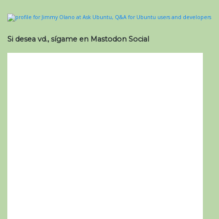
Si desea vd., sígame en Mastodon Social