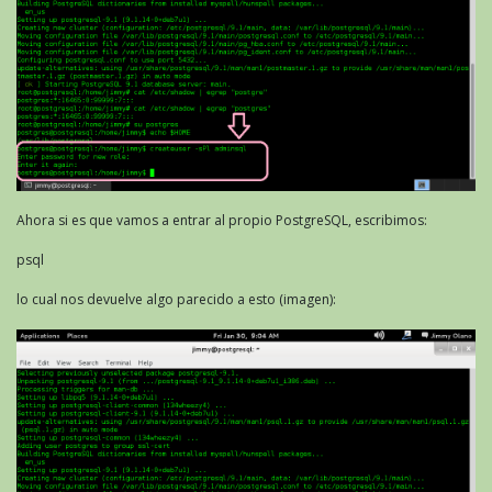
Ahora si es que vamos a entrar al propio PostgreSQL, escribimos:
psql
lo cual nos devuelve algo parecido a esto (imagen):