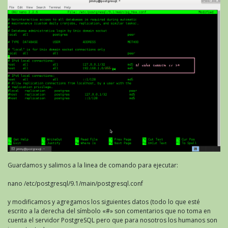
Guardamos y salimos a la linea de comando para ejecutar:
nano /etc/postgresql/9.1/main/postgresql.conf
y modificamos y agregamos los siguientes datos (todo lo que esté
escrito a la derecha del símbolo «#» son comentarios que no toma en
cuenta el servidor PostgreSQL pero que para nosotros los humanos son