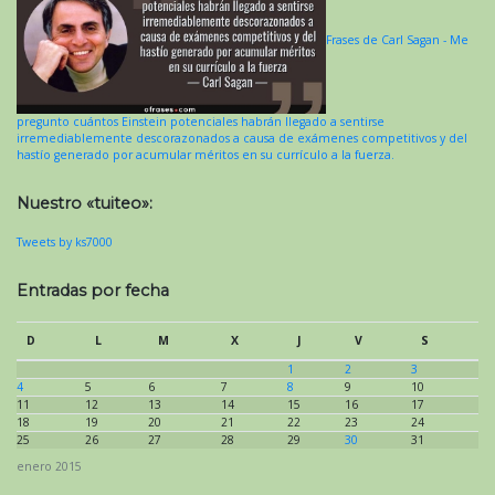
Frases de Carl Sagan - Me
pregunto cuántos Einstein potenciales habrán llegado a sentirse
irremediablemente descorazonados a causa de exámenes competitivos y del
hastío generado por acumular méritos en su currículo a la fuerza.
Nuestro «tuiteo»:
Tweets by ks7000
Entradas por fecha
D
L
M
X
J
V
S
1
2
3
4
5
6
7
8
9
10
11
12
13
14
15
16
17
18
19
20
21
22
23
24
25
26
27
28
29
30
31
enero 2015