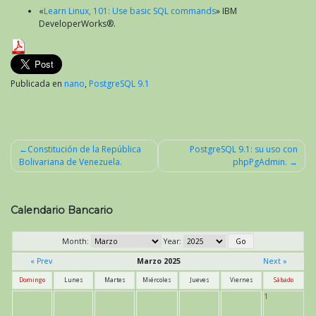
«
Learn Linux, 101: Use basic SQL commands
» IBM
DeveloperWorks®.
Publicada en
nano
,
PostgreSQL 9.1
Constitución de la República
PostgreSQL 9.1: su uso con
Bolivariana de Venezuela.
phpPgAdmin.
Navegación
de
entradas
Calendario Bancario
Month:
Year:
« Prev
Marzo 2025
Next »
Domingo
Lunes
Martes
Miércoles
Jueves
Viernes
Sábado
1