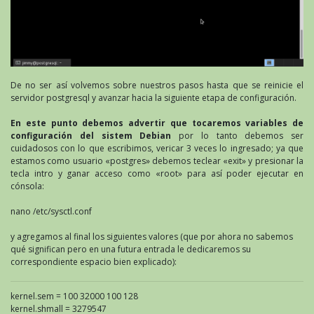
De no ser así volvemos sobre nuestros pasos hasta que se reinicie el
servidor postgresql y avanzar hacia la siguiente etapa de configuración.
En este punto debemos advertir que tocaremos variables de
configuración del sistem Debian
por lo tanto debemos ser
cuidadosos con lo que escribimos, vericar 3 veces lo ingresado; ya que
estamos como usuario «postgres» debemos teclear «exit» y presionar la
tecla intro y ganar acceso como «root» para así poder ejecutar en
cónsola:
nano /etc/sysctl.conf
y agregamos al final los siguientes valores (que por ahora no sabemos
qué significan pero en una futura entrada le dedicaremos su
correspondiente espacio bien explicado):
kernel.sem = 100 32000 100 128
kernel.shmall = 3279547