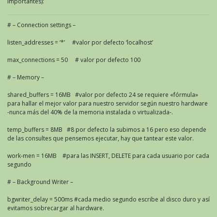
importantes):
# – Connection settings –
listen_addresses = ‘*’ #valor por defecto ‘localhost’
max_connections = 50 # valor por defecto 100
# – Memory –
shared_buffers = 16MB #valor por defecto 24 se requiere «fórmula»
para hallar el mejor valor para nuestro servidor según nuestro hardware
-nunca más del 40% de la memoria instalada o virtualizada-.
temp_buffers = 8MB #8 por defecto la subimos a 16 pero eso depende
de las consultes que pensemos ejecutar, hay que tantear este valor.
work-men = 16MB #para las INSERT, DELETE para cada usuario por cada
segundo
# – Background Writer –
bgwriter_delay = 500ms #cada medio segundo escribe al disco duro y así
evitamos sobrecargar al hardware.