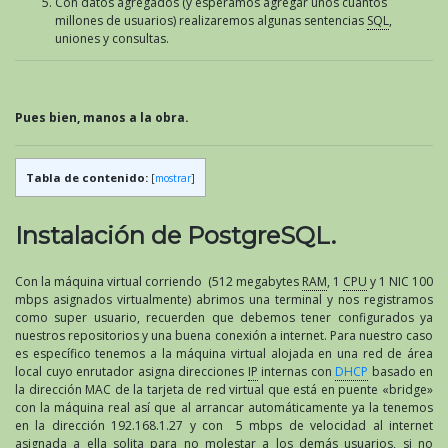
Con datos agregados (y esperamos agregar unos cuantos
millones de usuarios) realizaremos algunas sentencias
SQL
,
uniones y consultas.
Pues bien, manos a la obra.
Tabla de contenido:
[
mostrar
]
Instalación de PostgreSQL.
Con la máquina virtual corriendo (512 megabytes
RAM
, 1
CPU
y 1 NIC 100
mbps asignados virtualmente) abrimos una terminal y nos registramos
como super usuario, recuerden que debemos tener configurados ya
nuestros repositorios y una buena conexión a internet. Para nuestro caso
es específico tenemos a la máquina virtual alojada en una red de área
local cuyo enrutador asigna direcciones
IP
internas con
DHCP
basado en
la dirección MAC de la tarjeta de red virtual que está en puente «bridge»
con la máquina real así que al arrancar automáticamente ya la tenemos
en la dirección 192.168.1.27 y con 5 mbps de velocidad al internet
asignada a ella solita para no molestar a los demás usuarios, si no