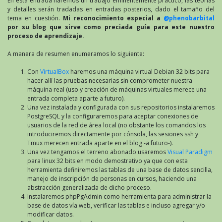
En esta entrada haremos un trabajo eminentemente práctico, las teorías
y detalles serán tradadas en entradas posterios, dado el tamaño del
tema en cuestión.
Mi reconocimiento especial a
@phenobarbital
por su blog que sirve como preciada guía para este nuestro
proceso de aprendizaje.
A manera de resumen enumeramos lo siguiente:
Con
VirtualBox
haremos una máquina virtual Debian 32 bits para
hacer allí las pruebas necesarias sin comprometer nuestra
máquina real (uso y creación de máquinas virtuales merece una
entrada completa aparte a futuro).
Una vez instalada y configurada con sus repositorios instalaremos
PostgreSQL y la configuraremos para aceptar conexiones de
usuarios de la red de área local (no obstante los comandos los
introduciremos directamente por cónsola, las sesiones ssh y
Tmux merecen entrada aparte en el blog -a futuro-).
Una vez tengamos el terreno abonado usaremos
Visual Paradigm
para linux 32 bits en modo demostrativo ya que con esta
herramienta definiremos las tablas de una base de datos sencilla,
manejo de inscripción de personas en cursos, haciendo una
abstracción generalizada de dicho proceso.
Instalaremos phpPgAdmin como herramienta para administrar la
base de datos vía web, verificar las tablas e incluso agregar y/o
modificar datos.