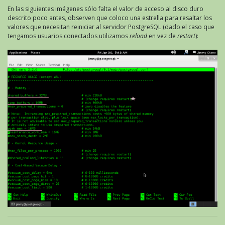
En las siguientes imágenes sólo falta el valor de acceso al disco duro
descrito poco antes, observen que coloco una estrella para resaltar los
valores que necesitan reiniciar al servidor PostgreSQL (dado el caso que
tengamos usuarios conectados utilizamos
reload
en vez de
restart
):