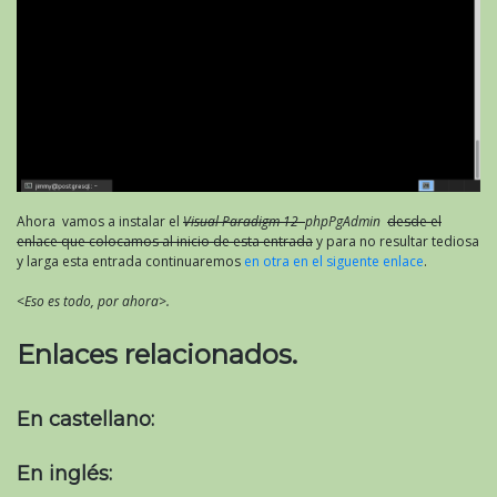
Ahora vamos a instalar el
Visual Paradigm 12
phpPgAdmin
desde el
enlace que colocamos al inicio de esta entrada
y para no resultar tediosa
y larga esta entrada continuaremos
en otra en el siguente enlace
.
<Eso es todo, por ahora>.
Enlaces relacionados.
En castellano:
En inglés: