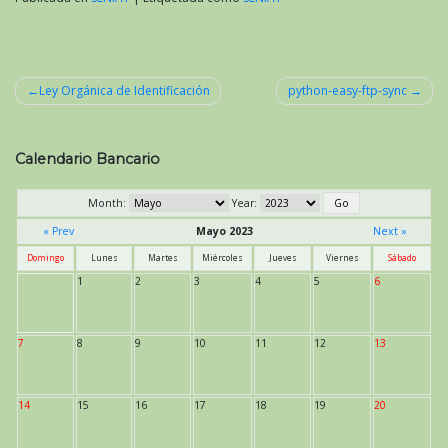
Ley Orgánica de Identificación
python-easy-ftp-sync
Navegación
de
Calendario Bancario
entradas
Month:
Year:
« Prev
Mayo 2023
Next »
Domingo
Lunes
Martes
Miércoles
Jueves
Viernes
Sábado
1
2
3
4
5
6
7
8
9
10
11
12
13
14
15
16
17
18
19
20