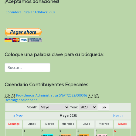
¡Aceptamos donaciones!
¡Considere instalar Adblock Plus!
Coloque una palabra clave para su búsqueda:
Calendario Contribuyentes Especiales
SENIAT
Providencia Administrativa SNAT/2022/000068
RIF
IVA
.
Descargar calendario
Month:
Year:
« Prev
Mayo 2023
Next »
Domingo
Lunes
Martes
Miércoles
Jueves
Viernes
Sábado
1
2
3
4
5
6
*
Ret.IVA0
*
Ret.IVA8
*
Ret.IVA1
*
Ret.IVA4