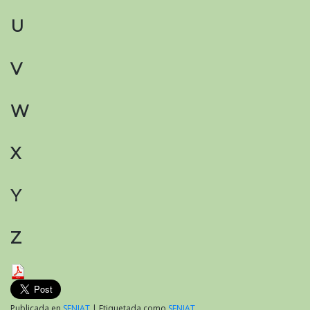
U
V
W
X
Y
Z
Publicada en
SENIAT
|
Etiquetada como
SENIAT