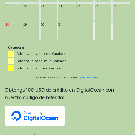
21
22
23
24
25
26
27
28
29
30
31
Categoría
Calendario banc. edo. Carabobo
Calendario banc. mun. Valencia
Calendario bancario nacional
Calendar developed and supported by
Kieran O'Shea
Obtenga 100 USD de crédito en DigitalOcean con
nuestro código de referido: