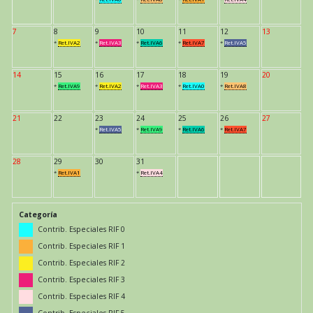
7
8
9
10
11
12
13
*
Ret.IVA2
*
Ret.IVA3
*
Ret.IVA6
*
Ret.IVA7
*
Ret.IVA5
14
15
16
17
18
19
20
*
Ret.IVA9
*
Ret.IVA2
*
Ret.IVA3
*
Ret.IVA0
*
Ret.IVA8
21
22
23
24
25
26
27
*
Ret.IVA5
*
Ret.IVA9
*
Ret.IVA6
*
Ret.IVA7
28
29
30
31
*
Ret.IVA1
*
Ret.IVA4
Categoría
Contrib. Especiales RIF 0
Contrib. Especiales RIF 1
Contrib. Especiales RIF 2
Contrib. Especiales RIF 3
Contrib. Especiales RIF 4