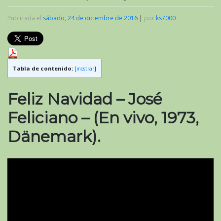
Publicada el
sábado, 24 de diciembre de 2016
|
por
ks7000
Tabla de contenido:
[
mostrar
]
Feliz Navidad – José
Feliciano – (En vivo, 1973,
Dänemark)
.