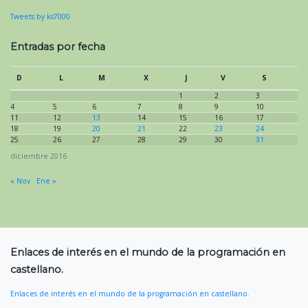
Tweets by ks7000
Entradas por fecha
D
L
M
X
J
V
S
1
2
3
4
5
6
7
8
9
10
11
12
13
14
15
16
17
18
19
20
21
22
23
24
25
26
27
28
29
30
31
diciembre 2016
« Nov
Ene »
Enlaces de interés en el mundo de la programación en
castellano.
Enlaces de interés en el mundo de la programación en castellano.