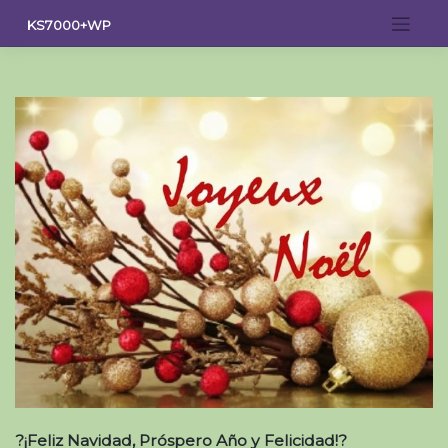
Saltar
KS7000+WP
al
contenido
?¡Feliz Navidad, Próspero Año y Felicidad!?