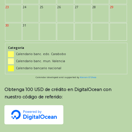
23
24
25
26
27
28
29
30
31
Categoría
Calendario banc. edo. Carabobo
Calendario banc. mun. Valencia
Calendario bancario nacional
Calendar developed and supported by
Kieran O'Shea
Obtenga 100 USD de crédito en DigitalOcean con
nuestro código de referido: