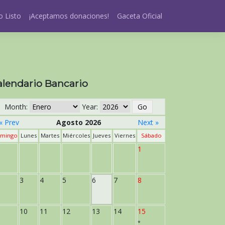
 Listo
¡Aceptamos donaciones!
Gaceta Oficial
alendario Bancario
Month:
Year:
« Prev
Agosto 2026
Next »
mingo
Lunes
Martes
Miércoles
Jueves
Viernes
Sábado
1
3
4
5
6
7
8
10
11
12
13
14
15
*