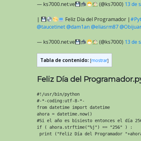
— ks7000.net.ve
(@ks7000)
13 de 
|
Feliz Día del Programador |
#Py
@taucetinet
@dam1an
@eliasrm87
@Obijua
— ks7000.net.ve
(@ks7000)
13 de 
Tabla de contenido:
[
mostrar
]
Feliz Día del Programador.p
#!/usr/bin/python

#-*-coding:utf-8-*-

from datetime import datetime

ahora = datetime.now()

#Si el año es bisiesto entonces el día 256
if ( ahora.strftime("%j") == "256" ) :

 print ("Feliz Día del Programador "+ahor