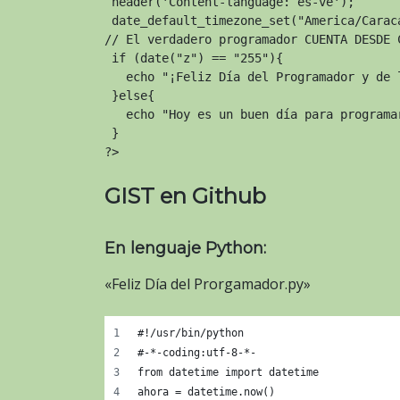
 header('Content-language: es-ve');

 date_default_timezone_set("America/Caraca
// El verdadero programador CUENTA DESDE C
 if (date("z") == "255"){

   echo "¡Feliz Día del Programador y de l
 }else{

   echo "Hoy es un buen día para programar
 }

?>
GIST en Github
En lenguaje Python:
«Feliz Día del Prorgamador.py»
#!/usr/bin/python
#-*-coding:utf-8-*-
from datetime import datetime
ahora = datetime.now()