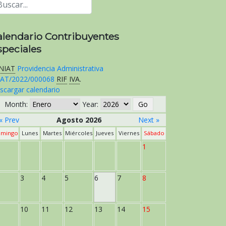
alendario Contribuyentes
speciales
NIAT
Providencia Administrativa
AT/2022/000068
RIF
IVA
.
scargar calendario
Month:
Year:
« Prev
Agosto 2026
Next »
mingo
Lunes
Martes
Miércoles
Jueves
Viernes
Sábado
1
3
4
5
6
7
8
10
11
12
13
14
15