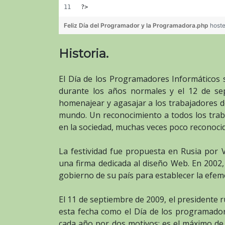
?>
Feliz Día del Programador y la Programadora.php
host
Historia.
El Día de los Programadores Informáticos s
durante los años normales y el 12 de sep
homenajear y agasajar a los trabajadores de
mundo. Un reconocimiento a todos los trab
en la sociedad, muchas veces poco reconoci
La festividad fue propuesta en Rusia por V
una firma dedicada al diseño Web. En 2002, 
gobierno de su país para establecer la efem
El 11 de septiembre de 2009, el presidente 
esta fecha como el Día de los programadore
cada año por dos motivos: es el máximo de 