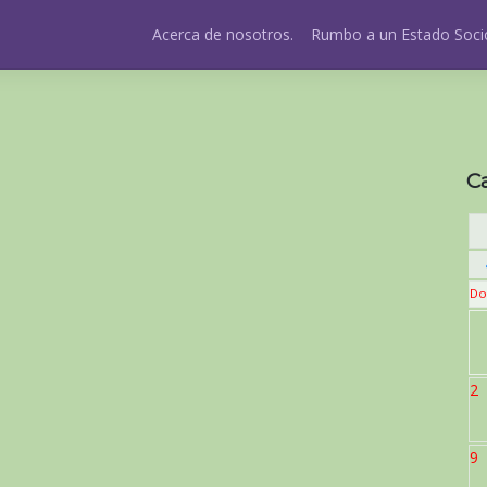
Acerca de nosotros.
Rumbo a un Estado Socio
C
Do
2
9