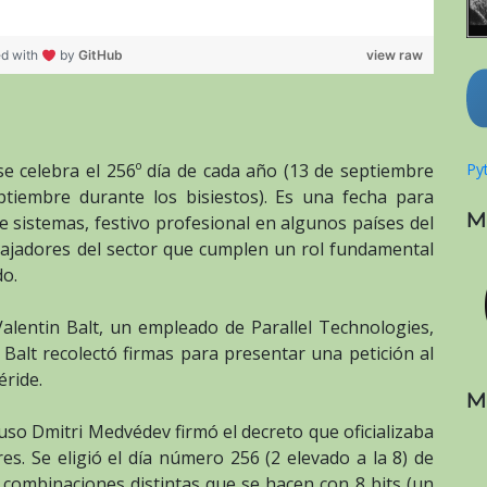
ed with
by
GitHub
view raw
e celebra el 256º día de cada año (13 de septiembre
Pyt
tiembre durante los bisiestos). Es una fecha para
M
 sistemas, festivo profesional en algunos países del
ajadores del sector que cumplen un rol fundamental
do.
alentin Balt, un empleado de Parallel Technologies,
Balt recolectó firmas para presentar una petición al
éride.
M
ruso Dmitri Medvédev firmó el decreto que oficializaba
s. Se eligió el día número 256 (2 elevado a la 8) de
combinaciones distintas que se hacen con 8 bits (un