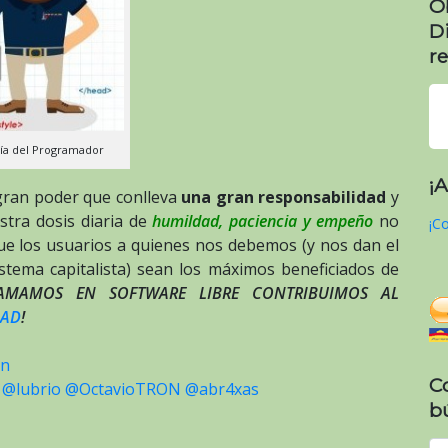
O
D
re
Día del Programador
¡
gran poder que conlleva
una gran responsabilidad
y
tra dosis diaria de
humildad, paciencia y empeño
no
¡Co
que los usuarios a quienes nos debemos (y nos dan el
stema capitalista) sean los máximos beneficiados de
RAMAMOS EN SOFTWARE LIBRE CONTRIBUIMOS AL
DAD
!
on
C
@lubrio
@OctavioTRON
@abr4xas
b