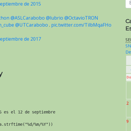
septiembre de 2015
thon
@ASLCarabobo
@lubrio
@OctavioTRON
C
n_cube
@UTCarabobo
.
pic.twitter.com/TilbMqaFHo
E
septiembre de 2017
SE
SN
De
y
Do
2
 es el 12 de septiembre

9
a.strftime("%d/%m/%Y"))