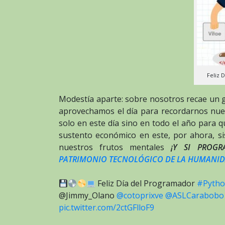
Feliz 
Modestía aparte: sobre nosotros recae un 
aprovechamos el día para recordarnos nues
solo en este día sino en todo el año para 
sustento económico en este, por ahora, si
nuestros frutos mentales
¡Y SI PROG
PATRIMONIO TECNOLÓGICO DE LA HUMANI
Feliz Día del Programador
#Pyth
@Jimmy_Olano
@cotoprixve
@ASLCarabobo
pic.twitter.com/2ctGFlloF9