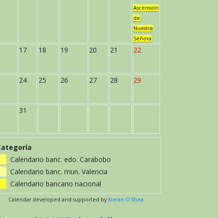
Ascensión
de
Nuestra
Señora
17
18
19
20
21
22
24
25
26
27
28
29
31
Categoría
Calendario banc. edo. Carabobo
Calendario banc. mun. Valencia
Calendario bancario nacional
Calendar developed and supported by
Kieran O'Shea