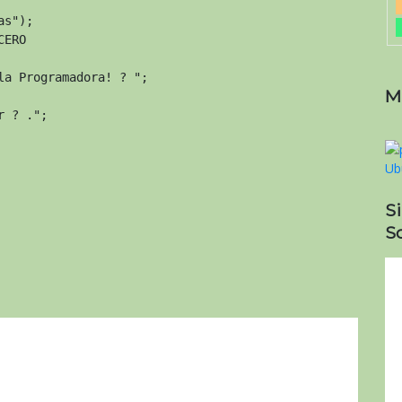
s");

ERO

a Programadora! ? ";

M
 ? .";

S
So