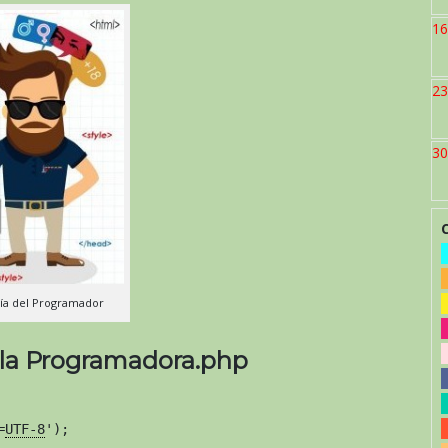
16
23
30
Día del Programador
y la Programadora.php
=
UTF-8
');
