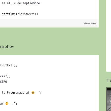
 es el 12 de septiembre
.strftime("%d/%m/%Y"))
view raw
ora.php»
t=UTF-8');
cas");
T
CERO
 la Programadora! 
  ";
ar 
  .";