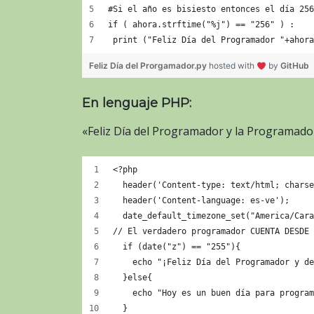
#Si el año es bisiesto entonces el día 256
if ( ahora.strftime("%j") == "256" ) :
 print ("Feliz Día del Programador "+ahora
Feliz Día del Prorgamador.py
hosted with
by
GitHub
En lenguaje PHP:
«Feliz Día del Programador y la Programad
<?php
  header('Content-type: text/html; charse
  header('Content-language: es-ve');
  date_default_timezone_set("America/Cara
// El verdadero programador CUENTA DESDE 
  if (date("z") == "255"){
    echo "¡Feliz Día del Programador y de
  }else{
    echo "Hoy es un buen día para program
  }