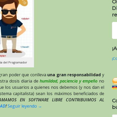
O
D
re
¡
¡Co
Día del Programador
gran poder que conlleva
una gran responsabilidad
y
tra dosis diaria de
humildad, paciencia y empeño
no
que los usuarios a quienes nos debemos (y nos dan el
stema capitalista) sean los máximos beneficiados de
RAMAMOS EN SOFTWARE LIBRE CONTRIBUIMOS AL
C
DAD
!
Seguir leyendo
→
b