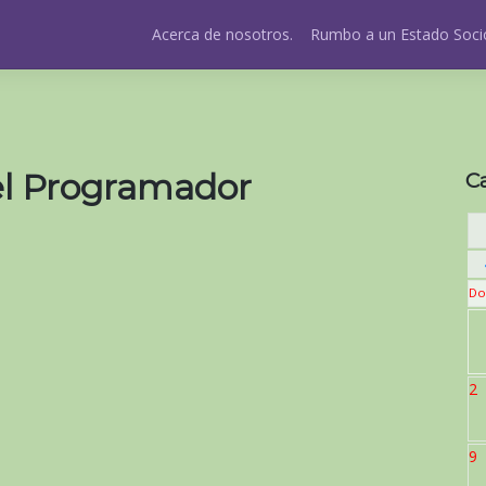
Acerca de nosotros.
Rumbo a un Estado Socio
del Programador
C
Do
2
9