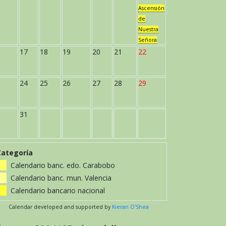
Ascensión
de
Nuestra
Señora
17
18
19
20
21
22
24
25
26
27
28
29
31
Categoría
Calendario banc. edo. Carabobo
Calendario banc. mun. Valencia
Calendario bancario nacional
Calendar developed and supported by
Kieran O'Shea