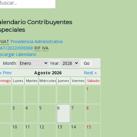
alendario Contribuyentes
speciales
NIAT
Providencia Administrativa
AT/2022/000068
RIF
IVA
.
scargar calendario
Month:
Year:
« Prev
Agosto 2026
Next »
mingo
Lunes
Martes
Miércoles
Jueves
Viernes
Sábado
1
3
4
5
6
7
8
10
11
12
13
14
15