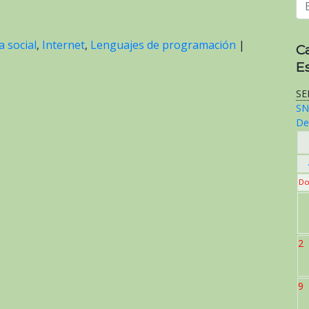
a social
,
Internet
,
Lenguajes de programación
|
C
E
SE
SN
De
Do
2
9