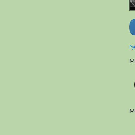
Pyt
M
M