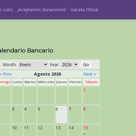
 Listo
¡Aceptamos donaciones!
Gaceta Oficial
alendario Bancario
Month:
Year:
« Prev
Agosto 2026
Next »
mingo
Lunes
Martes
Miércoles
Jueves
Viernes
Sábado
1
3
4
5
6
7
8
10
11
12
13
14
15
*