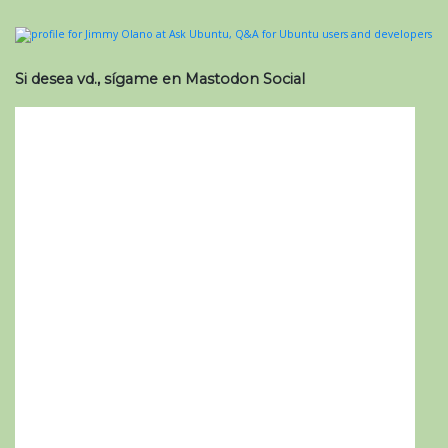
Si desea vd., sígame en Mastodon Social