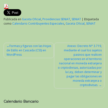
Publicada en
Gaceta Oficial
,
Providencias SENIAT
,
SENIAT
|
Etiquetada
como
Calendario Contribuyentes Especiales
,
Gaceta Oficial
,
SENIAT
Formas y figuras con las Hojas
Anexo: Decreto N° 3.719,
de Estilo en Cascada (CSS) en
mediante el cual los sujetos
Navegación
WordPress
pasivos que realicen
de
operaciones en el territorio
nacional en moneda extranjera
entradas
o criptodivisas, autorizadas por
la Ley, deben determinar y
pagar las obligaciones en
moneda extranjera o
criptodivisas.
Calendario Bancario