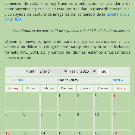
comienzo de cada año, hoy traemos a publicación el calendario de
contribuyentes especiales, en esta oportunidad lo transcribimos tal cual
y con ayuda de captura de imágenes del contenido de la
Gaceta Oficial
N° 41.546
.
Actualizado el día martes 17 de septiembre de 2019: «Calendario Kieran»
Utilicen el nuevo complemento para manejo de calendarios el cual
vamos a modificar su código fuente para poder exportar las fechas en
formato
XML
,
JSON
, etc. y cambio de idiomas, estamos entusiasmados
con esto, mirad:
Month:
Year:
« Prev
Enero 2025
Next »
Domingo
Lunes
Martes
Miércoles
Jueves
Viernes
Sábado
1
2
3
4
5
6
7
8
9
10
11
12
13
14
15
16
17
18