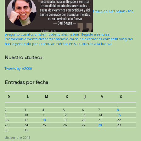
Frases de Carl Sagan - Me
pregunto cuántos Einstein potenciales habrán llegado a sentirse
irremediablemente descorazonados a causa de exámenes competitivos y del
hastío generado por acumular méritos en su currículo a la fuerza.
Nuestro «tuiteo»:
Tweets by ks7000
Entradas por fecha
D
L
M
X
J
V
S
1
2
3
4
5
6
7
8
9
10
11
12
13
14
15
16
17
18
19
20
21
22
23
24
25
26
27
28
29
30
31
diciembre 2018