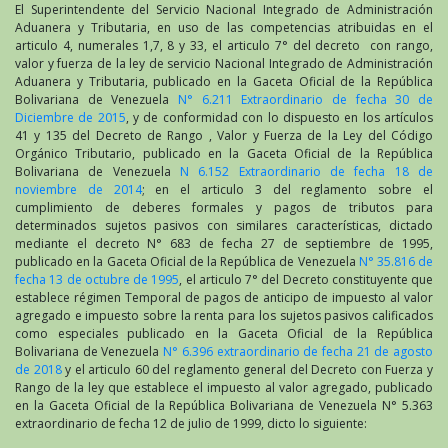
El Superintendente del Servicio Nacional Integrado de Administración
Aduanera y Tributaria, en uso de las competencias atribuidas en el
articulo 4, numerales 1,7, 8 y 33, el articulo 7° del decreto con rango,
valor y fuerza de la ley de servicio Nacional Integrado de Administración
Aduanera y Tributaria, publicado en la Gaceta Oficial de la República
Bolivariana de Venezuela
N° 6.211 Extraordinario de fecha 30 de
Diciembre de 2015
, y de conformidad con lo dispuesto en los artículos
41 y 135 del Decreto de Rango , Valor y Fuerza de la Ley del Código
Orgánico Tributario, publicado en la Gaceta Oficial de la República
Bolivariana de Venezuela
N 6.152 Extraordinario de fecha 18 de
noviembre de 2014
; en el articulo 3 del reglamento sobre el
cumplimiento de deberes formales y pagos de tributos para
determinados sujetos pasivos con similares características, dictado
mediante el decreto N° 683 de fecha 27 de septiembre de 1995,
publicado en la Gaceta Oficial de la República de Venezuela
N° 35.816 de
fecha 13 de octubre de 1995
, el articulo 7° del Decreto constituyente que
establece régimen Temporal de pagos de anticipo de impuesto al valor
agregado e impuesto sobre la renta para los sujetos pasivos calificados
como especiales publicado en la Gaceta Oficial de la República
Bolivariana de Venezuela
N° 6.396 extraordinario de fecha 21 de agosto
de 2018
y el articulo 60 del reglamento general del Decreto con Fuerza y
Rango de la ley que establece el impuesto al valor agregado, publicado
en la Gaceta Oficial de la República Bolivariana de Venezuela N° 5.363
extraordinario de fecha 12 de julio de 1999, dicto lo siguiente: