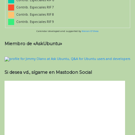
Contrib. Especiales RIF 7
Contrib. Especiales RIF 8
Contrib. Especiales RIF 9
Calendar developed and supported by
Kieran O'Shea
Miembro de «AskUbuntu»
Si desea vd., sígame en Mastodon Social