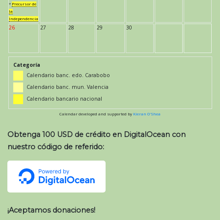
*
Precursor de
la
Independencia
26
27
28
29
30
Categoría
Calendario banc. edo. Carabobo
Calendario banc. mun. Valencia
Calendario bancario nacional
Calendar developed and supported by
Kieran O'Shea
Obtenga 100 USD de crédito en DigitalOcean con
nuestro código de referido:
¡Aceptamos donaciones!