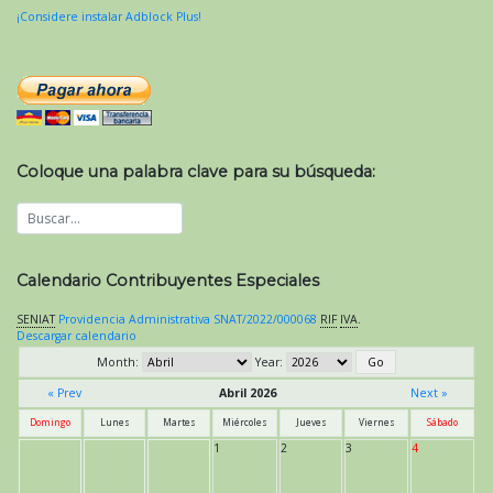
¡Considere instalar Adblock Plus!
Coloque una palabra clave para su búsqueda:
Calendario Contribuyentes Especiales
SENIAT
Providencia Administrativa SNAT/2022/000068
RIF
IVA
.
Descargar calendario
Month:
Year:
« Prev
Abril 2026
Next »
Domingo
Lunes
Martes
Miércoles
Jueves
Viernes
Sábado
1
2
3
4