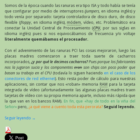
Somos de la época cuando las ranuras era tipo ISA y todo había se tenía
que configurar por medio de interruptores
(jumpers,
en idioma inglés) y
todo venía por separado: tarjeta controladora de disco duro, de disco
flexible (
floppy
, en idioma inglés),
módem
, vídeo, etc. Problemático era
conectar la Unidad Central de Procesamiento (
CPU
, por sus siglas en
idioma inglés) pues si nos equivocábamos de frecuencia y/o voltaje
literalmente quemábamos el procesador.
Con el advenimiento de las ranuras PCI las cosas mejoraron, luego las
placas madres comenzaron a traer toda suerte de cacharros
incorporados,
¿y por qué le decimos cacharros?
Pues porque los fabricantes
nos la jugaron sucia y los componentes
eran
son chips con poco poder que
basan su trabajo en el CPU
(todavía lo siguen haciendo
en el caso de los
conectores de red ethernet
). Esto resta poder de cálculo para nuestras
aplicaciones, sin contar que nos «roban» memoria
RAM
para la tarjeta
integrada de vídeo (afortunadamente las algunas placas madres traen
tarjetas de vídeo con su propia memoria aparte, incluso más rápida que
la que van en los bancos RAM).
En fin, que «hay de todo en la viña del
Señor»
pero,
¿a qué viene a cuento toda esta perorata?
Seguid leyendo.
Seguir leyendo
→