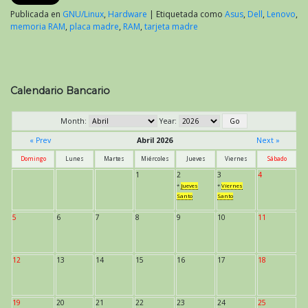
Publicada en
GNU/Linux
,
Hardware
|
Etiquetada como
Asus
,
Dell
,
Lenovo
,
memoria RAM
,
placa madre
,
RAM
,
tarjeta madre
Calendario Bancario
Month:
Year:
« Prev
Abril 2026
Next »
Domingo
Lunes
Martes
Miércoles
Jueves
Viernes
Sábado
1
2
3
4
*
Jueves
*
Viernes
Santo
Santo
5
6
7
8
9
10
11
12
13
14
15
16
17
18
19
20
21
22
23
24
25