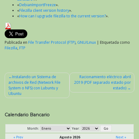
«
DebianImportFreeze
».
«
Filezilla client version history
».
«
How can I upgrade filezilla to the current version?
».
Publicada en
File Transfer Protocol (FTP)
,
GNU/Linux
|
Etiquetada como
Filezilla
,
FTP
Instalando un Sistema de
Racionamiento eléctrico abril
archivos de Red (Network File
2019 (PDF separado estado por
Navegación
System o NFS) con Lubuntu y
estado)
de
Ubuntu
entradas
Calendario Bancario
Month:
Year:
« Prev
Agosto 2026
Next »