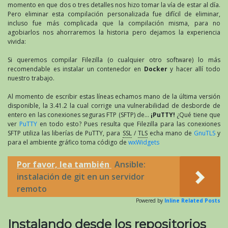
momento en que dos o tres detalles nos hizo tomar la vía de estar al día.
Pero eliminar esta compilación personalizada fue difícil de eliminar,
incluso fue más complicada que la compilación misma, para no
agobiarlos nos ahorraremos la historia pero dejamos la experiencia
vivida:
Si queremos compilar Filezilla (o cualquier otro software) lo más
recomendable es instalar un contenedor en
Docker
y hacer allí todo
nuestro trabajo.
Al momento de escribir estas líneas echamos mano de la última versión
disponible, la 3.41.2 la cual corrige una vulnerabilidad de desborde de
entero en las conexiones seguras FTP (SFTP) de…
¡PuTTY!
¿Qué tiene que
ver
PuTTY
en todo esto? Pues resulta que Filezilla para las conexiones
SFTP utiliza las liberías de PuTTY, para
SSL
/
TLS
echa mano de
GnuTLS
y
para el ambiente gráfico toma código de
wxWidgets
Por favor, lea también
Ansible:
instalación de git en un servidor
remoto
Powered by
Inline Related Posts
Instalando desde los repositorios