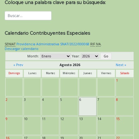
Coloque una palabra clave para su búsqueda:
Calendario Contribuyentes Especiales
SENIAT
Providencia Administrativa SNAT/2022/000068
RIF
IVA
.
Descargar calendario
Month:
Year:
« Prev
Agosto 2026
Next »
Domingo
Lunes
Martes
Miércoles
Jueves
Viernes
Sábado
1
2
3
4
5
6
7
8
9
10
11
12
13
14
15
16
17
18
19
20
21
22