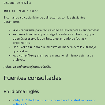
disponer de Filezilla:
sudo cp -ravx * /usr/
El comando
cp
copia ficheros y directorios con los siguientes
parámetros:
-r
o
–recursive
para recursividad en las carpetas y subcarpetas.
-a
o
–archive
para que no siga los enlaces simbólicos y que
además preserve los atributos, estampado de fechas y
propietarios.
-v
o
–verbose
para que muestre de manera detalle el trabajo
que realiza.
-x
o
–one-file-system
para mantener el mismo sistema de
archivos.
¡Y listo, ya podremos ejecutar Filezilla!
Fuentes consultadas
En idioma inglés
«
Why don’t the Ubuntu repositories have the latest versions of
software?
».