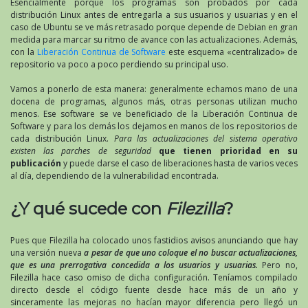
Esencialmente porque los programas son probados por cada
distribución Linux antes de entregarla a sus usuarios y usuarias y en el
caso de Ubuntu se ve más retrasado porque depende de Debian en gran
medida para marcar su ritmo de avance con las actualizaciones. Además,
con la
Liberación Continua de Software
este esquema «centralizado» de
repositorio va poco a poco perdiendo su principal uso.
Vamos a ponerlo de esta manera: generalmente echamos mano de una
docena de programas, algunos más, otras personas utilizan mucho
menos. Ese software se ve beneficiado de la Liberación Continua de
Software y para los demás los dejamos en manos de los repositorios de
cada distribución Linux.
Para las actualizaciones del sistema operativo
existen las parches de seguridad
que tienen prioridad en su
publicación
y puede darse el caso de liberaciones hasta de varios veces
al día, dependiendo de la vulnerabilidad encontrada.
¿Y qué sucede con
Filezilla
?
Pues que Filezilla ha colocado unos fastidios avisos anunciando que hay
una versión nueva
a pesar de que uno coloque el no buscar actualizaciones,
que es una prerrogativa concedida a los usuarios y usuarias.
Pero no,
Filezilla hace caso omiso de dicha configuración. Teníamos compilado
directo desde el código fuente desde hace más de un año y
sinceramente las mejoras no hacían mayor diferencia pero llegó un