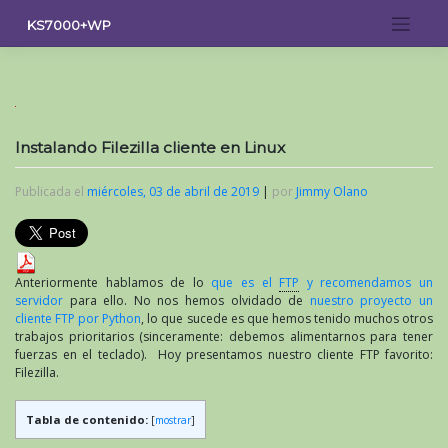
Saltar
KS7000+WP
al
contenido
Instalando Filezilla cliente en Linux
Publicada el
miércoles, 03 de abril de 2019
|
por
Jimmy Olano
Anteriormente hablamos de lo
que es el
FTP
y recomendamos un
servidor
para ello. No nos hemos olvidado de
nuestro proyecto un
cliente FTP por Python
, lo que sucede es que hemos tenido muchos otros
trabajos prioritarios (sinceramente: debemos alimentarnos para tener
fuerzas en el teclado). Hoy presentamos nuestro cliente FTP favorito:
Filezilla.
Tabla de contenido:
[
mostrar
]