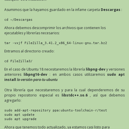
Asumimos que la hayamos guardado en la infame carpeta
Descargas
:
cd ~/Descargas
Ahora debemos descomprimir los archivos que contienen los
ejecutables y librerías necesarios:
tar -vxjf FileZilla_3.41.2_x86_64-linux-gnu.tar.bz2
Entramos al directorio creado:
cd FileZilla3/
En el caso de Ubuntu 18 necesitaremos la librería
libpng-dev
y versiones
anteriores
libpng16-dev
: en ambos casos utilizaremos
sudo apt
install
la-versión-para-tu-ubuntu
Otra librería que necesitaremos y para la cual dependeremos de su
propio repositorio especial es
libstdc++.so.6
, así que debemos
agregarlo:
sudo add-apt-repository ppa:ubuntu-toolchain-r/test

sudo apt update

sudo apt upgrade
Ahora que tenemos todo actualizado, ya estamos casi listo para