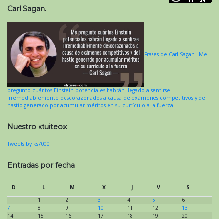
Carl Sagan.
Frases de Carl Sagan - Me
pregunto cuántos Einstein potenciales habrán llegado a sentirse
irremediablemente descorazonados a causa de exámenes competitivos y del
hastío generado por acumular méritos en su currículo a la fuerza.
Nuestro «tuiteo»:
Tweets by ks7000
Entradas por fecha
D
L
M
X
J
V
S
1
2
3
4
5
6
7
8
9
10
11
12
13
14
15
16
17
18
19
20