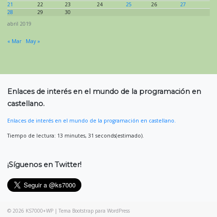
21
22
23
24
25
26
27
28
29
30
abril 2019
« Mar
May »
Enlaces de interés en el mundo de la programación en
castellano.
Enlaces de interés en el mundo de la programación en castellano.
Tiempo de lectura: 13 minutes, 31 seconds(estimado).
¡Síguenos en Twitter!
© 2026
KS7000+WP
|
Tema Bootstrap para WordPress