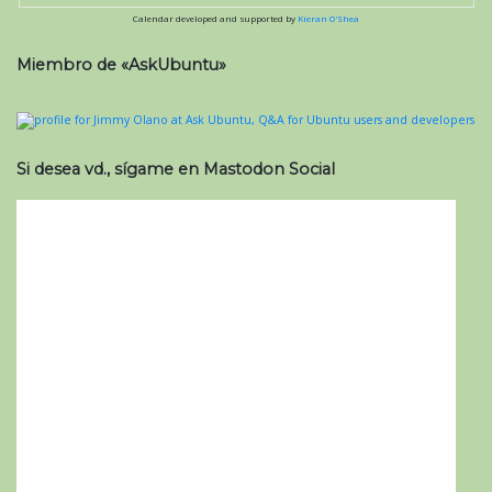
Calendar developed and supported by
Kieran O'Shea
Miembro de «AskUbuntu»
Si desea vd., sígame en Mastodon Social