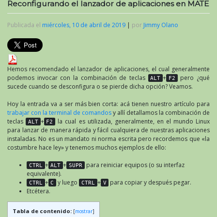
Reconfigurando el lanzador de aplicaciones en MATE
Publicada el
miércoles, 10 de abril de 2019
|
por
Jimmy Olano
Hemos recomendado el lanzador de aplicaciones, el cual generalmente
podemos invocar con la combinación de teclas
+
pero ¿qué
ALT
F2
sucede cuando se desconfigura o se pierde dicha opción? Veamos.
Hoy la entrada va a ser más bien corta: acá tienen nuestro artículo para
trabajar con la terminal de comandos
y allí detallamos la combinación de
teclas
+
la cual es utilizada, generalmente, en el mundo Linux
ALT
F2
para lanzar de manera rápida y fácil cualquiera de nuestras aplicaciones
instaladas. No es un mandato ni norma escrita pero recordemos que «la
costumbre hace ley» y tenemos muchos ejemplos de ello:
+
+
para reiniciar equipos (o su interfaz
CTRL
ALT
SUPR
equivalente).
+
y luego
+
para copiar y después pegar.
CTRL
C
CTRL
V
Etcétera.
Tabla de contenido:
[
mostrar
]