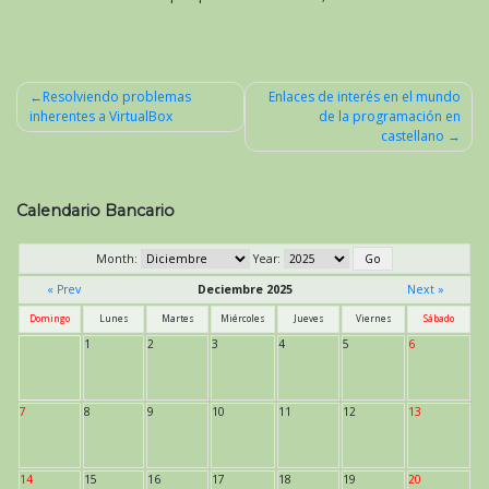
Resolviendo problemas
Enlaces de interés en el mundo
inherentes a VirtualBox
de la programación en
Navegación
castellano
de
entradas
Calendario Bancario
Month:
Year:
« Prev
Deciembre 2025
Next »
Domingo
Lunes
Martes
Miércoles
Jueves
Viernes
Sábado
1
2
3
4
5
6
7
8
9
10
11
12
13
14
15
16
17
18
19
20