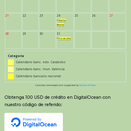
21
22
23
24
25
26
27
*
Noche
Buena
28
29
30
31
*
Fin de Año
Categoría
Calendario banc. edo. Carabobo
Calendario banc. mun. Valencia
Calendario bancario nacional
Calendar developed and supported by
Kieran O'Shea
Obtenga 100 USD de crédito en DigitalOcean con
nuestro código de referido: