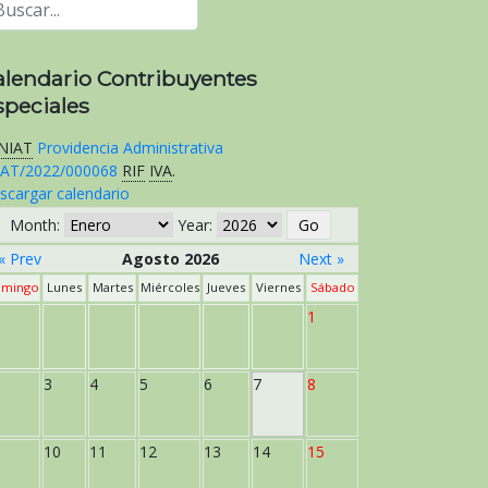
alendario Contribuyentes
speciales
NIAT
Providencia Administrativa
AT/2022/000068
RIF
IVA
.
scargar calendario
Month:
Year:
« Prev
Agosto 2026
Next »
mingo
Lunes
Martes
Miércoles
Jueves
Viernes
Sábado
1
3
4
5
6
7
8
10
11
12
13
14
15