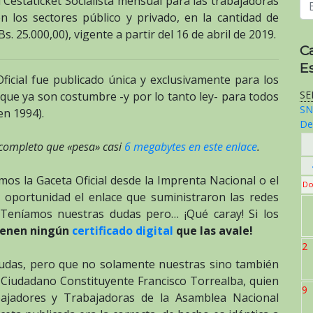
l Cestaticket Socialista mensual para las trabajadoras
n los sectores público y privado, en la cantidad de
s. 25.000,00), vigente a partir del 16 de abril de 2019.
C
E
ficial fue publicado única y exclusivamente para los
SE
que ya son costumbre -y por lo tanto ley- para todos
SN
en 1994).
De
 completo que «pesa» casi
6 megabytes en este enlace
.
s la Gaceta Oficial desde la Imprenta Nacional o el
Do
 oportunidad el enlace que suministraron las redes
 Teníamos nuestras dudas pero… ¡Qué caray! Si los
ienen ningún
certificado digital
que las avale!
2
udas, pero que no solamente nuestras sino también
 Ciudadano Constituyente Francisco Torrealba, quien
9
bajadores y Trabajadoras de la Asamblea Nacional