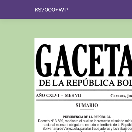
Saltar
KS7000+WP
al
contenido