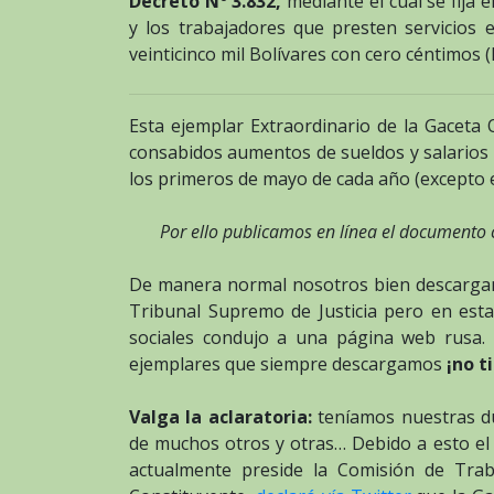
Decreto N° 3.832,
mediante el cual se fija e
y los trabajadores que presten servicios e
veinticinco mil Bolívares con cero céntimos (B
Esta ejemplar Extraordinario de la Gaceta O
consabidos aumentos de sueldos y salarios 
los primeros de mayo de cada año (excepto 
Por ello publicamos en línea el documento
De manera normal nosotros bien descargamo
Tribunal Supremo de Justicia pero en esta
sociales condujo a una página web rusa.
ejemplares que siempre descargamos
¡no t
Valga la aclaratoria:
teníamos nuestras d
de muchos otros y otras… Debido a esto el
actualmente preside la Comisión de Tra