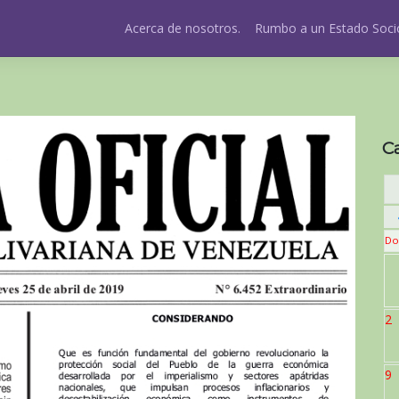
Acerca de nosotros.
Rumbo a un Estado Socio
C
Do
2
9