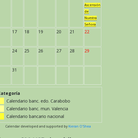
Ascensión
de
Nuestra
Señora
17
18
19
20
21
22
24
25
26
27
28
29
31
Categoría
Calendario banc. edo. Carabobo
Calendario banc. mun. Valencia
Calendario bancario nacional
Calendar developed and supported by
Kieran O'Shea