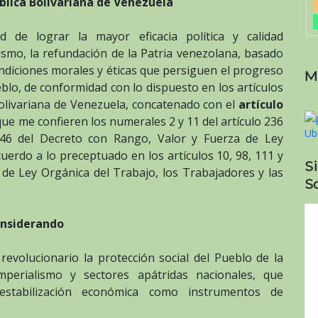
blica Bolivariana de Venezuela
de lograr la mayor eficacia política y calidad
lismo, la refundación de la Patria venezolana, basado
ndiciones morales y éticas que persiguen el progreso
M
eblo, de conformidad con lo dispuesto en los artículos
Bolivariana de Venezuela, concatenado con el
artículo
s que me confieren los numerales 2 y 11 del artículo 236
o 46 del Decreto con Rango, Valor y Fuerza de Ley
cuerdo a lo preceptuado en los artículos 10, 98, 111 y
S
de Ley Orgánica del Trabajo, los Trabajadores y las
So
nsiderando
evolucionario la protección social del Pueblo de la
mperialismo y sectores apátridas nacionales, que
sestabilización económica como instrumentos de