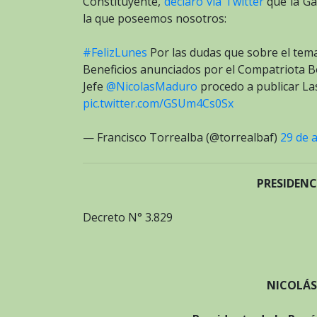
Constituyente,
declaró vía Twitter
que la Gac
la que poseemos nosotros:
#FelizLunes
Por las dudas que sobre el tema
Beneficios anunciados por el Compatriota 
Jefe
@NicolasMaduro
procedo a publicar Las
pic.twitter.com/GSUm4Cs0Sx
— Francisco Torrealba (@torrealbaf)
29 de a
PRESIDENC
Decreto N° 3.829
NICOLÁ