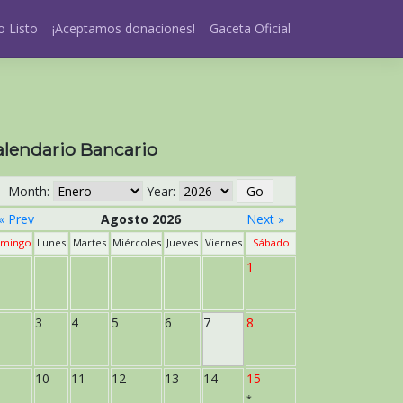
 Listo
¡Aceptamos donaciones!
Gaceta Oficial
alendario Bancario
Month:
Year:
« Prev
Agosto 2026
Next »
mingo
Lunes
Martes
Miércoles
Jueves
Viernes
Sábado
1
3
4
5
6
7
8
10
11
12
13
14
15
*