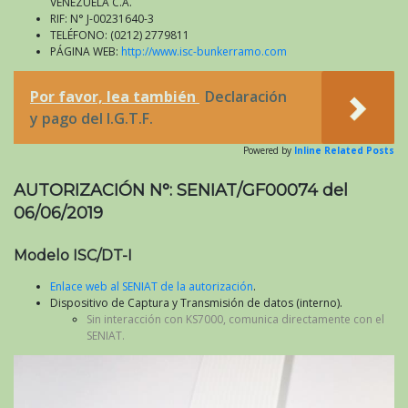
VENEZUELA C.A.
RIF: N° J-00231640-3
TELÉFONO: (0212) 2779811
PÁGINA WEB:
http://www.isc-bunkerramo.com
Por favor, lea también
Declaración
y pago del I.G.T.F.
Powered by
Inline Related Posts
AUTORIZACIÓN N°: SENIAT/GF00074 del
06/06/2019
Modelo ISC/DT-I
Enlace web al SENIAT de la autorización
.
Dispositivo de Captura y Transmisión de datos (interno).
Sin interacción con KS7000, comunica directamente con el
SENIAT.