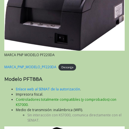
MARCA PNP MODELO PF220DA
MARCA_PNP_MODELO_PF220DA
Descarga
Modelo PFT88A
Enlace web al SENIAT de la autorización
.
Impresora fiscal.
Controladores totalmente compatibles (y comprobados) con
KS7000.
Medio de transmisión: inalámbrica (WIFI).
Sin interacción con KS7000, comunica directamente con el
SENIAT.