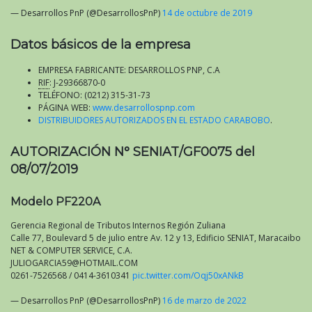
— Desarrollos PnP (@DesarrollosPnP)
14 de octubre de 2019
Datos básicos de la empresa
EMPRESA FABRICANTE: DESARROLLOS PNP, C.A
RIF
: J-29366870-0
TELÉFONO: (0212) 315-31-73
PÁGINA WEB:
www.desarrollospnp.com
DISTRIBUIDORES AUTORIZADOS EN EL ESTADO CARABOBO
.
AUTORIZACIÓN N° SENIAT/GF0075 del
08/07/2019
Modelo PF220A
Gerencia Regional de Tributos Internos Región Zuliana
Calle 77, Boulevard 5 de julio entre Av. 12 y 13, Edificio SENIAT, Maracaibo
NET & COMPUTER SERVICE, C.A.
JULIOGARCIA59@HOTMAIL.COM
0261-7526568 / 0414-3610341
pic.twitter.com/Oqj50xANkB
— Desarrollos PnP (@DesarrollosPnP)
16 de marzo de 2022