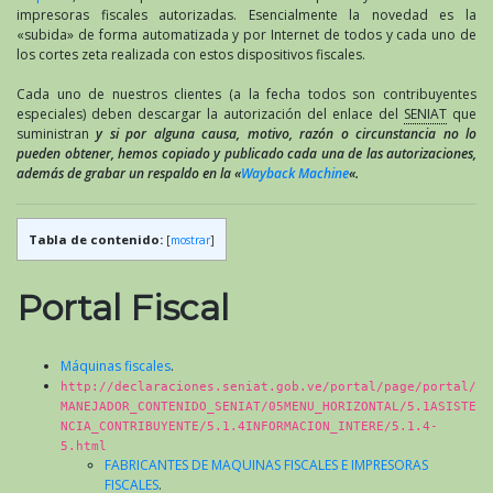
impresoras fiscales autorizadas. Esencialmente la novedad es la
«subida» de forma automatizada y por Internet de todos y cada uno de
los cortes zeta realizada con estos dispositivos fiscales.
Cada uno de nuestros clientes (a la fecha todos son contribuyentes
especiales) deben descargar la autorización del enlace del
SENIAT
que
suministran
y si por alguna causa, motivo, razón o circunstancia no lo
pueden obtener, hemos copiado y publicado cada una de las autorizaciones,
además de grabar un respaldo en la «
Wayback Machine
«.
Tabla de contenido:
[
mostrar
]
Portal Fiscal
Máquinas fiscales
.
http://declaraciones.seniat.gob.ve/portal/page/portal/
MANEJADOR_CONTENIDO_SENIAT/05MENU_HORIZONTAL/5.1ASISTE
NCIA_CONTRIBUYENTE/5.1.4INFORMACION_INTERE/5.1.4-
5.html
FABRICANTES DE MAQUINAS FISCALES E IMPRESORAS
FISCALES
.