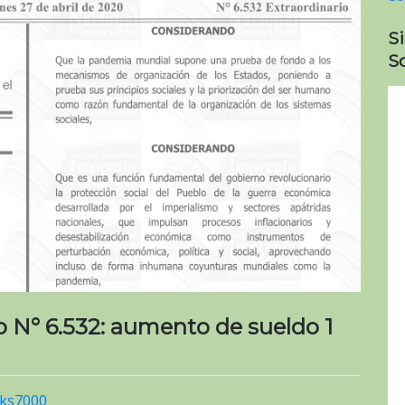
S
So
io N° 6.532: aumento de sueldo 1
ks7000