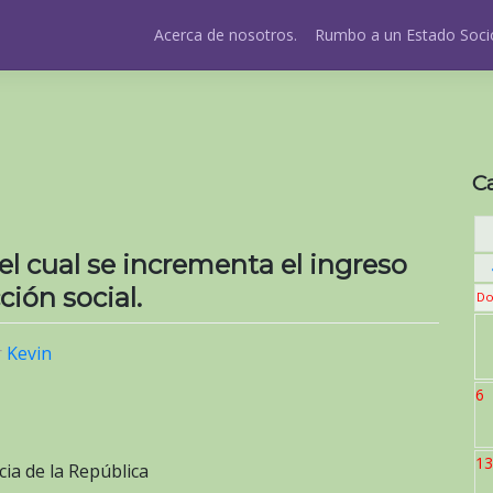
Acerca de nosotros.
Rumbo a un Estado Socio
C
el cual se incrementa el ingreso
ión social.
Do
r
Kevin
6
13
cia de la República