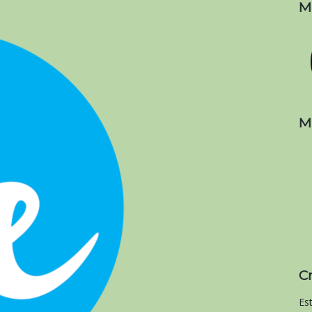
M
M
C
Es