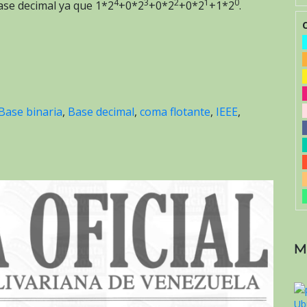
4
3
2
1
0
se decimal ya que 1*2
+0*2
+0*2
+0*2
+1*2
.
Base binaria
,
Base decimal
,
coma flotante
,
IEEE
,
M