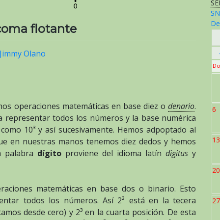
SE
SN
De
coma flotante
Jimmy Olano
Do
mos operaciones matemáticas en base diez o
denario
.
6
ra representar todos los números y la base numérica
l como 10³ y así sucesivamente. Hemos adpoptado al
13
que en nuestras manos tenemos diez dedos y hemos
la palabra
dígito
proviene del idioma latín
digitus
y
20
raciones matemáticas en base dos o binario. Esto
sentar todos los números. Así 2² está en la tecera
27
amos desde cero) y 2³ en la cuarta posición. De esta