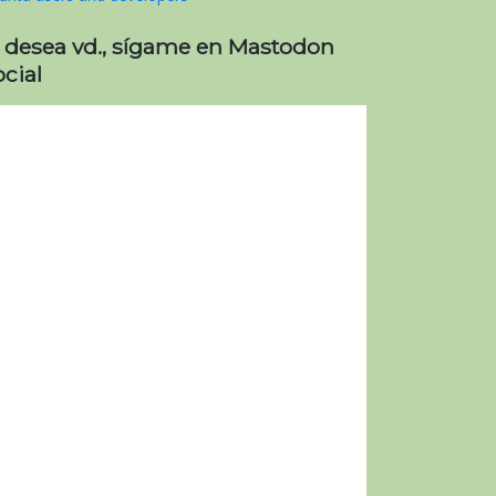
i desea vd., sígame en Mastodon
cial