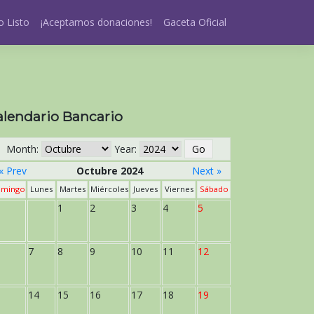
 Listo
¡Aceptamos donaciones!
Gaceta Oficial
alendario Bancario
Month:
Year:
« Prev
Octubre 2024
Next »
mingo
Lunes
Martes
Miércoles
Jueves
Viernes
Sábado
1
2
3
4
5
7
8
9
10
11
12
14
15
16
17
18
19