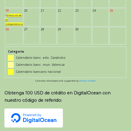
19
20
21
22
23
24
25
*
Precursor de
la
Independencia
26
27
28
29
30
Categoría
Calendario banc. edo. Carabobo
Calendario banc. mun. Valencia
Calendario bancario nacional
Calendar developed and supported by
Kieran O'Shea
Obtenga 100 USD de crédito en DigitalOcean con
nuestro código de referido: