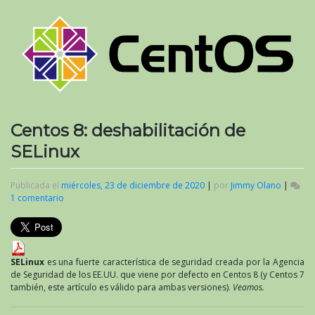
Centos 8: deshabilitación de
SELinux
Publicada el
miércoles, 23 de diciembre de 2020
|
por
Jimmy Olano
|
1 comentario
en
Centos
8:
deshabilitación
de
SELinux
SELinux
es una fuerte característica de seguridad creada por la Agencia
de Seguridad de los EE.UU. que viene por defecto en Centos 8 (y Centos 7
también, este artículo es válido para ambas versiones).
Veamos.