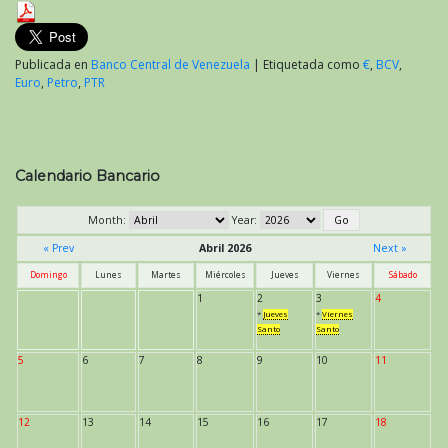
Publicada en
Banco Central de Venezuela
|
Etiquetada como
€
,
BCV
,
Euro
,
Petro
,
PTR
Calendario Bancario
Month:
Year:
« Prev
Abril 2026
Next »
Domingo
Lunes
Martes
Miércoles
Jueves
Viernes
Sábado
1
2
3
4
*
Jueves
*
Viernes
Santo
Santo
5
6
7
8
9
10
11
12
13
14
15
16
17
18