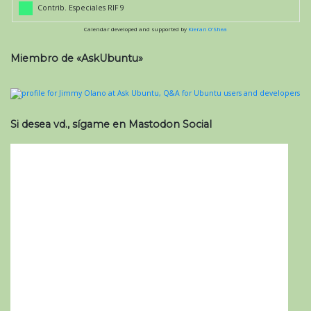
Contrib. Especiales RIF 9
Calendar developed and supported by
Kieran O'Shea
Miembro de «AskUbuntu»
Si desea vd., sígame en Mastodon Social