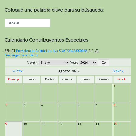
Coloque una palabra clave para su búsqueda:
Calendario Contribuyentes Especiales
SENIAT
Providencia Administrativa SNAT/2022/000068
RIF
IVA
.
Descargar calendario
Month:
Year:
« Prev
Agosto 2026
Next »
Domingo
Lunes
Martes
Miércoles
Jueves
Viernes
Sábado
1
2
3
4
5
6
7
8
9
10
11
12
13
14
15