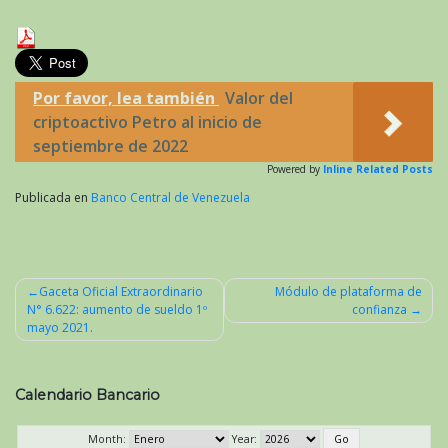
Por favor, lea también
Valor del
criptoactivo Petro al inicio de
septiembre de 2022
Powered by
Inline Related Posts
Publicada en
Banco Central de Venezuela
Gaceta Oficial Extraordinario
Módulo de plataforma de
N° 6.622: aumento de sueldo 1º
confianza
Navegación
mayo 2021.
de
entradas
Calendario Bancario
Month:
Year: