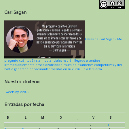
Carl Sagan.
Frases de Carl Sagan - Me
pregunto cuántos Einstein potenciales habrán llegado a sentirse
irremediablemente descorazonados a causa de exámenes competitivos y del
hastío generado por acumular méritos en su currículo a la fuerza.
Nuestro «tuiteo»:
Tweets by ks7000
Entradas por fecha
D
L
M
X
J
V
S
1
2
3