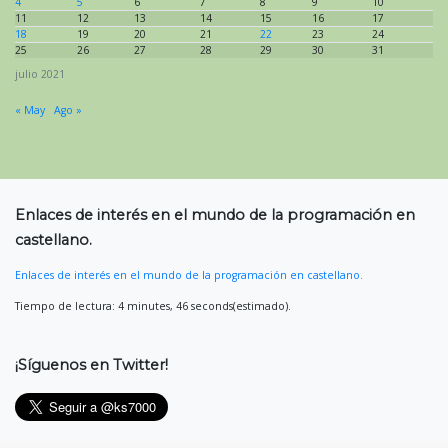
4
5
6
7
8
9
10
11
12
13
14
15
16
17
18
19
20
21
22
23
24
25
26
27
28
29
30
31
julio 2021
« May
Ago »
Enlaces de interés en el mundo de la programación en
castellano.
Enlaces de interés en el mundo de la programación en castellano.
Tiempo de lectura: 4 minutes, 46 seconds(estimado).
¡Síguenos en Twitter!