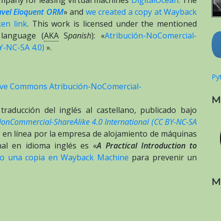
ravel Eloquent ORM
» and
we created a copy at Wayback
en link
. This work is licensed under the mentioned
 language (
AKA
S
panish
): «
Atribución-NoComercial-
Y-NC-SA 4.0)
».
Pyt
tive Commons Atribución-NoComercial-
M
traducción del inglés al castellano, publicado bajo
NonCommercial-ShareAlike 4.0 International (CC BY-NC-SA
o en línea por la empresa de alojamiento de máquinas
nal en idioma inglés es «
A Practical Introduction to
o una copia en Wayback Machine
para prevenir un
M