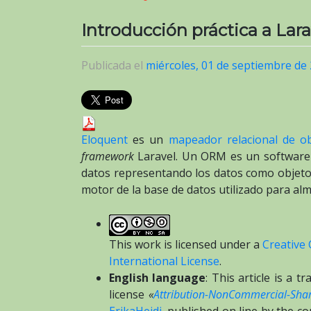
Introducción práctica a La
Publicada el
miércoles, 01 de septiembre de
Eloquent
es un
mapeador relacional de o
framework
Laravel. Un ORM es un software q
datos representando los datos como objeto
motor de la base de datos utilizado para alm
This work is licensed under a
Creative
International License
.
English language
: This article is a 
license
«
Attribution-NonCommercial-Share
ErikaHeidi
, published on line by the c