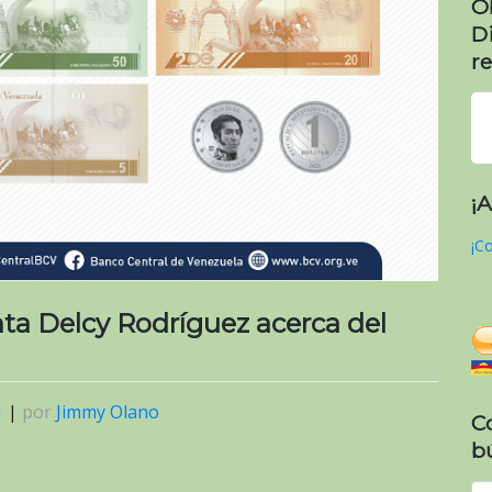
O
D
re
¡
¡Co
ta Delcy Rodríguez acerca del
1
|
por
Jimmy Olano
C
b