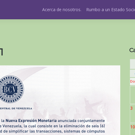
Acerca de nosotros.
Rumbo a un Estado Socio
1
C
Do
3
10