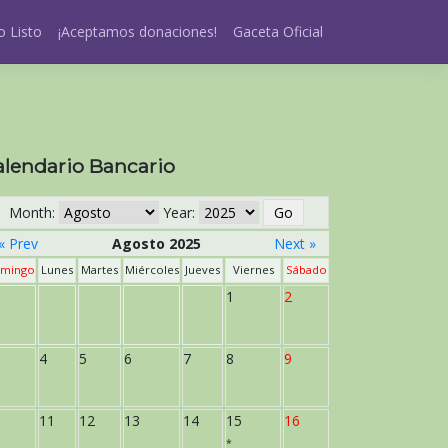
 Listo
¡Aceptamos donaciones!
Gaceta Oficial
alendario Bancario
Month:
Year:
« Prev
Agosto 2025
Next »
mingo
Lunes
Martes
Miércoles
Jueves
Viernes
Sábado
1
2
4
5
6
7
8
9
11
12
13
14
15
16
*