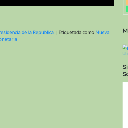
M
residencia de la República
|
Etiquetada como
Nueva
onetaria
S
So