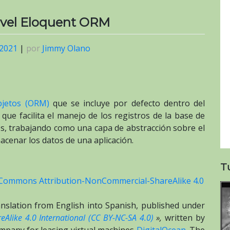
ravel Eloquent ORM
 2021
|
por
Jimmy Olano
bjetos (ORM)
que se incluye por defecto dentro del
ue facilita el manejo de los registros de la base de
s, trabajando como una capa de abstracción sobre el
acenar los datos de una aplicación.
T
 Commons Attribution-NonCommercial-ShareAlike 4.0
translation from English into Spanish, published under
Alike 4.0 International (CC BY-NC-SA 4.0)
»,
written by
ompany for leasing virtual machines
DigitalOcean.
The