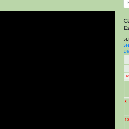
C
E
SE
SN
De
Do
3
10