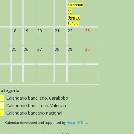
Ascensión
de
Nuestra
Señora
18
19
20
21
22
23
25
26
27
28
29
30
Categoría
Calendario banc. edo. Carabobo
Calendario banc. mun. Valencia
Calendario bancario nacional
Calendar developed and supported by
Kieran O'Shea