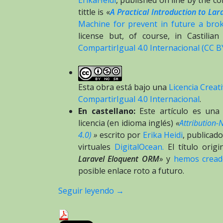
tittle is «
A Practical Introduction to La
Machine for prevent in future a brok
license but, of course, in Castilian
CompartirIgual 4.0 Internacional (CC B
Esta obra está bajo una
Licencia Crea
CompartirIgual 4.0 Internacional
.
En castellano:
Este artículo es una 
licencia (en idioma inglés)
«
Attribution-
4.0)
»
escrito por
Erika Heidi
, publicad
virtuales
DigitalOcean.
El título origi
Laravel Eloquent ORM
» y
hemos cread
posible enlace roto a futuro.
Seguir leyendo
→