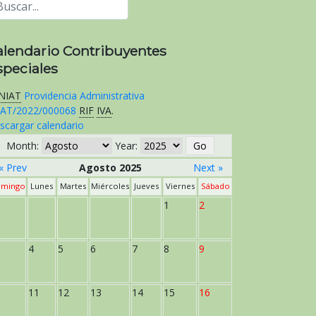
alendario Contribuyentes
speciales
NIAT
Providencia Administrativa
AT/2022/000068
RIF
IVA
.
scargar calendario
Month:
Year:
« Prev
Agosto 2025
Next »
mingo
Lunes
Martes
Miércoles
Jueves
Viernes
Sábado
1
2
4
5
6
7
8
9
11
12
13
14
15
16