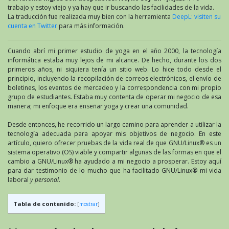
trabajo y estoy viejo y ya hay que ir buscando las facilidades de la vida.
La traducción fue realizada muy bien con la herramienta
DeepL: visiten su
cuenta en Twitter
para más información.
Cuando abrí mi primer estudio de yoga en el año 2000, la tecnología
informática estaba muy lejos de mi alcance. De hecho, durante los dos
primeros años, ni siquiera tenía un sitio web. Lo hice todo desde el
principio, incluyendo la recopilación de correos electrónicos, el envío de
boletines, los eventos de mercadeo y la correspondencia con mi propio
grupo de estudiantes. Estaba muy contenta de operar mi negocio de esa
manera; mi enfoque era enseñar yoga y crear una comunidad.
Desde entonces, he recorrido un largo camino para aprender a utilizar la
tecnología adecuada para apoyar mis objetivos de negocio. En este
artículo, quiero ofrecer pruebas de la vida real de que GNU/Linux® es un
sistema operativo (OS) viable y compartir algunas de las formas en que el
cambio a GNU/Linux® ha ayudado a mi negocio a prosperar. Estoy aquí
para dar testimonio de lo mucho que ha facilitado GNU/Linux® mi vida
laboral
y personal
.
Tabla de contenido:
[
mostrar
]