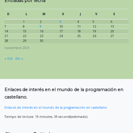
Entradas por fecha
D
L
M
X
J
V
S
1
2
3
4
5
6
7
8
9
10
11
12
13
14
15
16
17
18
19
20
21
22
23
24
25
26
27
28
29
30
noviembre 2021
« Oct
Dic »
Enlaces de interés en el mundo de la programación en
castellano.
Enlaces de interés en el mundo de la programación en castellano.
Tiempo de lectura: 19 minutes, 39 seconds(estimado).