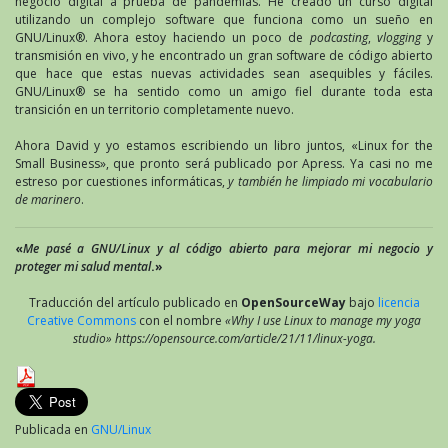
negocio digital a prueba de pandemias. He creado un curso digital
utilizando un complejo software que funciona como un sueño en
GNU/Linux®. Ahora estoy haciendo un poco de
podcasting
,
vlogging
y
transmisión en vivo, y he encontrado un gran software de código abierto
que hace que estas nuevas actividades sean asequibles y fáciles.
GNU/Linux® se ha sentido como un amigo fiel durante toda esta
transición en un territorio completamente nuevo.
Ahora David y yo estamos escribiendo un libro juntos, «Linux for the
Small Business», que pronto será publicado por Apress. Ya casi no me
estreso por cuestiones informáticas,
y también he limpiado mi vocabulario
de marinero
.
«
Me pasé a GNU/Linux y al código abierto para mejorar mi negocio y
proteger mi salud mental
.»
Traducción del artículo publicado en
OpenSourceWay
bajo
licencia
Creative Commons
con el nombre
«Why I use Linux to manage my yoga
studio» https://opensource.com/article/21/11/linux-yoga.
Publicada en
GNU/Linux