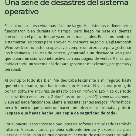
Una serie de desastres del sistema
operativo
El camino hacia esa vida más fácil fue largo. Mis sistemas rudimentarios
funcionaron bien durante un tiempo, pero luego mi base de clientes
creció hasta el punto de que ya no eran manejables. Era el momento de
sistematizar las cosas para apoyar mi creciente negocio. Elegí Microsoft
Windows® como sistema operativo, compré un producto para gestionar
los boletines y las listas de correo, y contraté a un diseñador web para
que creara un sitio web interactivo con una página de ventas. Pensé que
había creado un sistema sólido para gestionar mis clientes, programas y
personal.
Al principio, todo iba bien. Me dedicaba felizmente a mi negocio hasta
que mi ordenador, que funcionaba con Microsoft® y estaba protegido
por un software antivirus, se infectó con un
malware
. Eso hizo que todo
se convirtiera en un tedio. Golpeé los botones,
maldije como un marinero
,
y aún así nada funcionaba. Llamé a mis inteligentes amigos informáticos,
pero lo único que pudieron hacer fue ofrecer su simpatía y decir:
«
Espero que hayas hecho una copia de seguridad de todo
«.
Por supuesto, esos costosos paquetes de software actualizados también
fallaron. A estas alturas, ya tenía suficiente tiempo y experiencia para
llegar a la conclusión de que operar mi negocio de esta manera se había