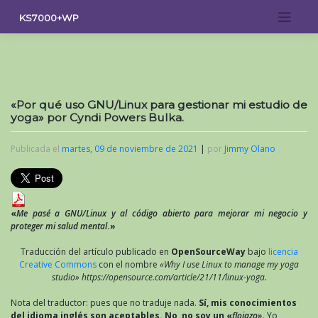
Saltar
KS7000+WP
al
contenido
«Por qué uso GNU/Linux para gestionar mi estudio de
yoga» por Cyndi Powers Bulka.
Publicada el
martes, 09 de noviembre de 2021
|
por
Jimmy Olano
«
Me pasé a GNU/Linux y al código abierto para mejorar mi negocio y
proteger mi salud mental
.»
Traducción del artículo publicado en
OpenSourceWay
bajo
licencia
Creative Commons
con el nombre
«Why I use Linux to manage my yoga
studio» https://opensource.com/article/21/11/linux-yoga.
Nota del traductor: pues que no traduje nada.
Sí, mis conocimientos
del idioma inglés son aceptables. No, no soy un «
flojazo»
.
Yo