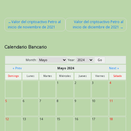
Valor del criptoactivo Petro al
Valor del criptoactivo Petro al
inicio de noviembre de 2021
inicio de diciembre de 2021
Navegación
de
entradas
Calendario Bancario
Month:
Year:
« Prev
Mayo 2024
Next »
Domingo
Lunes
Martes
Miércoles
Jueves
Viernes
Sábado
1
2
3
4
5
6
7
8
9
10
11
12
13
14
15
16
17
18