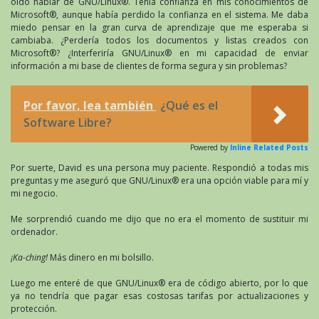
oído hablar de GNU/Linux®. Tenía confianza en mis conocimientos de
Microsoft®, aunque había perdido la confianza en el sistema. Me daba
miedo pensar en la gran curva de aprendizaje que me esperaba si
cambiaba. ¿Perdería todos los documentos y listas creados con
Microsoft®? ¿Interferiría GNU/Linux® en mi capacidad de enviar
información a mi base de clientes de forma segura y sin problemas?
Por favor, lea también
¿Qué es el
Software Libre?
Powered by
Inline Related Posts
Por suerte, David es una persona muy paciente. Respondió a todas mis
preguntas y me aseguró que GNU/Linux® era una opción viable para mí y
mi negocio.
Me sorprendió cuando me dijo que no era el momento de sustituir mi
ordenador.
¡Ka-ching!
Más dinero en mi bolsillo.
Luego me enteré de que GNU/Linux® era de código abierto, por lo que
ya no tendría que pagar esas costosas tarifas por actualizaciones y
protección.