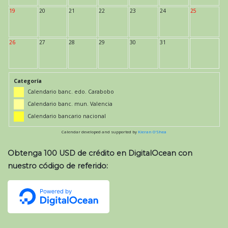
19
20
21
22
23
24
25
26
27
28
29
30
31
Categoría
Calendario banc. edo. Carabobo
Calendario banc. mun. Valencia
Calendario bancario nacional
Calendar developed and supported by
Kieran O'Shea
Obtenga 100 USD de crédito en DigitalOcean con
nuestro código de referido: