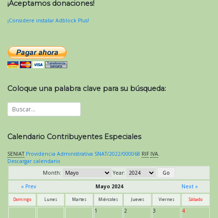
¡Aceptamos donaciones!
¡Considere instalar Adblock Plus!
Coloque una palabra clave para su búsqueda:
Calendario Contribuyentes Especiales
SENIAT
Providencia Administrativa SNAT/2022/000068
RIF
IVA
.
Descargar calendario
Month:
Year:
« Prev
Mayo 2024
Next »
Domingo
Lunes
Martes
Miércoles
Jueves
Viernes
Sábado
1
2
3
4