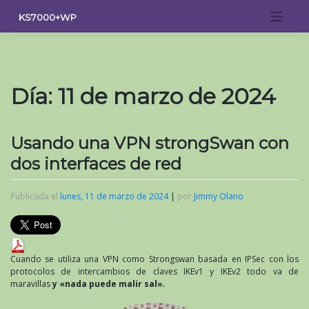
Saltar
KS7000+WP
al
contenido
Día:
11 de marzo de 2024
Usando una VPN strongSwan con
dos interfaces de red
Publicada el
lunes, 11 de marzo de 2024
|
por
Jimmy Olano
Cuando se utiliza una VPN como Strongswan basada en IPSec con los
protocolos de intercambios de claves IKEv1 y IKEv2 todo va de
maravillas
y «nada puede malir sal»
.