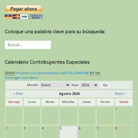
Coloque una palabra clave para su búsqueda:
Calendario Contribuyentes Especiales
SENIAT
Providencia Administrativa SNAT/2022/000068
RIF
IVA
.
Descargar calendario
Month:
Year:
« Prev
Agosto 2026
Next »
Domingo
Lunes
Martes
Miércoles
Jueves
Viernes
Sábado
1
2
3
4
5
6
7
8