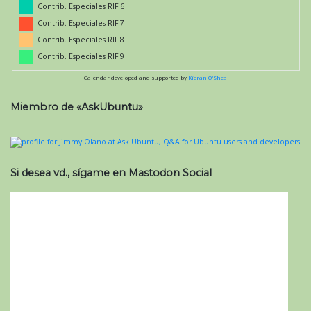
Contrib. Especiales RIF 6
Contrib. Especiales RIF 7
Contrib. Especiales RIF 8
Contrib. Especiales RIF 9
Calendar developed and supported by
Kieran O'Shea
Miembro de «AskUbuntu»
Si desea vd., sígame en Mastodon Social