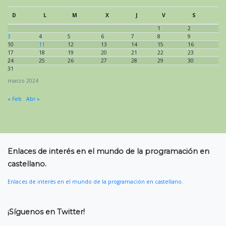
D
L
M
X
J
V
S
1
2
3
4
5
6
7
8
9
10
11
12
13
14
15
16
17
18
19
20
21
22
23
24
25
26
27
28
29
30
31
marzo 2024
« Feb
Abr »
Enlaces de interés en el mundo de la programación en
castellano.
Enlaces de interés en el mundo de la programación en castellano.
¡Síguenos en Twitter!