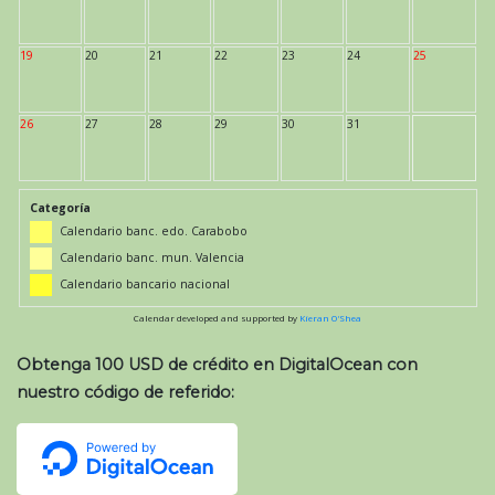
19
20
21
22
23
24
25
26
27
28
29
30
31
Categoría
Calendario banc. edo. Carabobo
Calendario banc. mun. Valencia
Calendario bancario nacional
Calendar developed and supported by
Kieran O'Shea
Obtenga 100 USD de crédito en DigitalOcean con
nuestro código de referido: