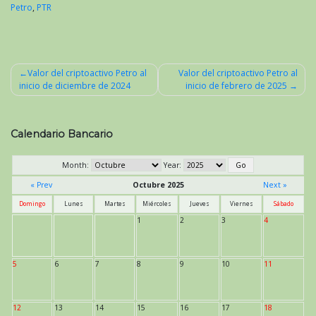
Petro
,
PTR
Valor del criptoactivo Petro al
Valor del criptoactivo Petro al
inicio de diciembre de 2024
inicio de febrero de 2025
Navegación
de
entradas
Calendario Bancario
Month:
Year:
« Prev
Octubre 2025
Next »
Domingo
Lunes
Martes
Miércoles
Jueves
Viernes
Sábado
1
2
3
4
5
6
7
8
9
10
11
12
13
14
15
16
17
18