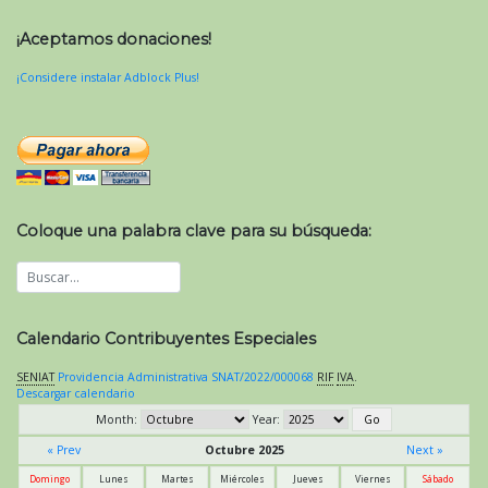
¡Aceptamos donaciones!
¡Considere instalar Adblock Plus!
Coloque una palabra clave para su búsqueda:
Calendario Contribuyentes Especiales
SENIAT
Providencia Administrativa SNAT/2022/000068
RIF
IVA
.
Descargar calendario
Month:
Year:
« Prev
Octubre 2025
Next »
Domingo
Lunes
Martes
Miércoles
Jueves
Viernes
Sábado