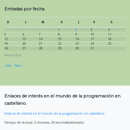
Entradas por fecha
D
L
M
X
J
V
S
1
2
3
4
5
6
7
8
9
10
11
12
13
14
15
16
17
18
19
20
21
22
23
24
25
26
27
28
29
30
31
enero 2025
« Dic
Feb »
Enlaces de interés en el mundo de la programación en
castellano.
Enlaces de interés en el mundo de la programación en castellano.
Tiempo de lectura: 3 minutes, 29 seconds(estimado).