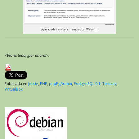
Apagado de servidores remotos por Webmin.
<Eso es todo, ¡por ahora!>.
Publicada en
Jessie
,
PHP
,
phpPgAdmin
,
PostgreSQL 9.1
,
Turnkey
,
VirtualBox