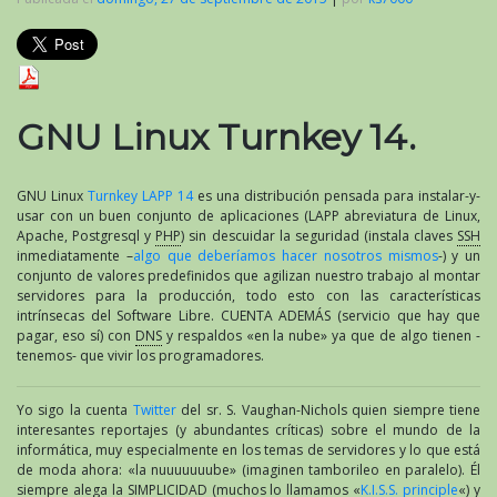
GNU Linux Turnkey 14.
GNU Linux
Turnkey LAPP 14
es una distribución pensada para instalar-y-
usar con un buen conjunto de aplicaciones (LAPP abreviatura de Linux,
Apache, Postgresql y
PHP
) sin descuidar la seguridad (instala claves
SSH
inmediatamente –
algo que deberíamos hacer nosotros mismos
-) y un
conjunto de valores predefinidos que agilizan nuestro trabajo al montar
servidores para la producción, todo esto con las características
intrínsecas del Software Libre. CUENTA ADEMÁS (servicio que hay que
pagar, eso sí) con
DNS
y respaldos «en la nube» ya que de algo tienen -
tenemos- que vivir los programadores.
Yo sigo la cuenta
Twitter
del sr. S. Vaughan-Nichols quien siempre tiene
interesantes reportajes (y abundantes críticas) sobre el mundo de la
informática, muy especialmente en los temas de servidores y lo que está
de moda ahora: «la nuuuuuuube» (imaginen tamborileo en paralelo). Él
siempre alega la SIMPLICIDAD (muchos lo llamamos «
K.I.S.S. principle
«) y