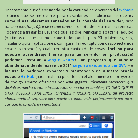
Sinceramente quedé abrumado por la cantidad de opciones del
Webmin
lo único que se me ocurre para describirles la aplicación es que
es
como si estuvieramos sentados en la cónsola del servidor,
pero
con una interfaz gráfica de la cual carece
-excepto de esta manera remota-.
Podemos agregar los usuarios que les dije, reiniciar o apagar el equipo
(partimos de que estamos conectados por https o SSH y bien seguros),
instalar o quitar aplicaciones, configurar la red (ojito con desconectarnos
nosotros mismos) y cualquier otra cantidad de cosas.
Incluso para
nuestro aprendizaje (nunca para un servidor en producción)
podemos instalar «
Google Gears
» -un proyecto que aunque
abandonado desde marzo de 2011
seguirá existiendo por SVN
– e
incluso lo podemos exportar y mantenerlo en nuestro propio
espacio
GitHub
(nada malo ha pasado con el alojamiento de proyectos
de código abierto ofrecidos por este gigante,
sólamente reconocen que
GitHub es mucho mejor e incluso ellos se mudaron también; YO DIGO QUE ES
OTRA VICTORIA PARA LINUS TORVALDS Y RICHARD STALLMAN, un proyecto
abandonado de software libre puede ser mantenido perfectamente por otros
que aún lo consideren importante
)
: