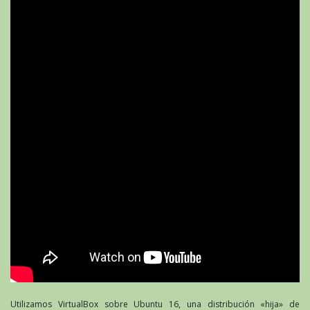
Utilizamos VirtualBox sobre Ubuntu 16, una distribución «hija» de