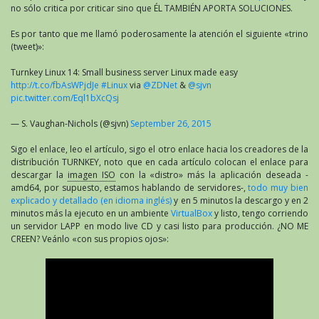
no sólo critica por criticar sino que ÉL TAMBIÉN APORTA SOLUCIONES.
Es por tanto que me llamó poderosamente la atención el siguiente «trino
(tweet)»:
Turnkey Linux 14: Small business server Linux made easy
http://t.co/fbAsWPjdJe
#Linux
via
@ZDNet
&
@sjvn
pic.twitter.com/Eql1bXcQsj
— S. Vaughan-Nichols (@sjvn)
September 26, 2015
Sigo el enlace, leo el artículo, sigo el otro enlace hacia los creadores de la
distribución TURNKEY, noto que en cada artículo colocan el enlace para
descargar la
imagen ISO
con la «distro» más la aplicación deseada -
amd64, por supuesto, estamos hablando de servidores-,
todo muy bien
explicado y detallado (en idioma inglés)
y en 5 minutos la descargo y en 2
minutos más la ejecuto en un ambiente
VirtualBox
y listo, tengo corriendo
un servidor LAPP en modo live CD y casi listo para producción. ¿NO ME
CREEN? Veánlo «con sus propios ojos»: