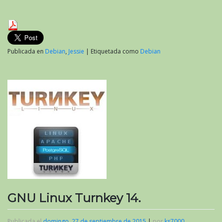
Publicada en
Debian
,
Jessie
|
Etiquetada como
Debian
GNU Linux Turnkey 14.
Publicada el
domingo, 27 de septiembre de 2015
|
por
ks7000