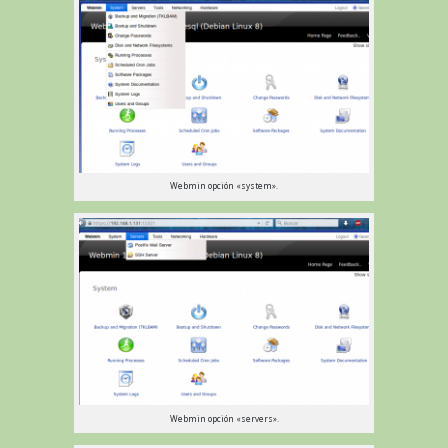
Webmin opción «system».
Webmin opción «servers».