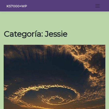
Saltar
KS7000+WP
al
contenido
Categoría:
Jessie