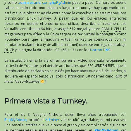
y cómo
administrarlo con phpPgAdmin
paso a paso. Siempre es bueno
saber hacerlo todo uno mismo y luego que uno ya haya aprendido no
está mal que obtener ayuda extra como la concebida en esta maravillosa
distribución Linux Turnkey. A pesar que en los enlaces anteriores
describo en detalle el entorno que utilizo, describo un resumen: uso
VirtualBox en Ubuntu 64 bits, le asigné 512 megabytes en
RAM
, 1
CPU
, 12
megabytes para vídeo y la única tarjeta de red virtual la configuro como
«puente» para que la máquina virtual Turnkey se comunique con mi
enrutador inalambrico (y de allí a la internet) quien se encarga del trabajo
DHCP
y le asigna la dirección 192.168.1.131 con los
Norton DNS
.
La instalación en sí la vieron arriba en el video que subí -alojamiento
cortesía de Youtube- y el detalle adicional es que RECUERDEN BIEN que la
distribución del teclado es en inglés [yo hace años que dejé de usarlos, ni
siquiera en español tengo ya, sólo distribución Latinoamericano,
ojito al
meter las contraseñas
]
Primera vista a Turnkey.
Para el sr. S. Vaughan-Nichols, quien lleva años trabajando con
PhpMyAdmin,
probó el
Adminer
y le resultó agradable; en mi caso veo
una sencilla interfaz que va directo al grano y sin complicación alguna:
yo
la recomendaría para aprendizaje previo al
PhpMyAdmin
y/o