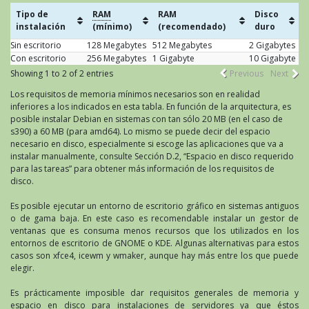
Tipo de
RAM
RAM
Disco
instalación
(mínimo)
(recomendado)
duro
Sin escritorio
128 Megabytes
512 Megabytes
2 Gigabytes
Con escritorio
256 Megabytes
1 Gigabyte
10 Gigabyte
Showing 1 to 2 of 2 entries
Previous
Next
Los requisitos de memoria mínimos necesarios son en realidad
inferiores a los indicados en esta tabla. En función de la arquitectura, es
posible instalar Debian en sistemas con tan sólo 20 MB (en el caso de
s390) a 60 MB (para amd64). Lo mismo se puede decir del espacio
necesario en disco, especialmente si escoge las aplicaciones que va a
instalar manualmente, consulte Sección D.2, “Espacio en disco requerido
para las tareas” para obtener más información de los requisitos de
disco.
Es posible ejecutar un entorno de escritorio gráfico en sistemas antiguos
o de gama baja. En este caso es recomendable instalar un gestor de
ventanas que es consuma menos recursos que los utilizados en los
entornos de escritorio de GNOME o KDE. Algunas alternativas para estos
casos son xfce4, icewm y wmaker, aunque hay más entre los que puede
elegir.
Es prácticamente imposible dar requisitos generales de memoria y
espacio en disco para instalaciones de servidores ya que éstos