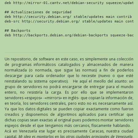
deb http://mirror-01.cantv.net/debian-security squeeze/updates
## Actualizaciones de seguridad

deb http://security.debian.org/ stable/updates main contrib no
deb-src http://security.debian.org/ stable/updates main contri
## Backports

deb http://backports.debian.org/debian-backports squeeze-back
Un repositorio, de software en este caso, es simplemente una colección
de programas informáticos catalogados y almacenados de manera
normalizada (o normada, que sigue las normas) a fin de poderlos
descargar para cada ordenador que lo necesite (nuevo o que esté
reinstalando su sistema operativo). He aquí el meollo del asunto: un
grupo de servidores no podrá encargarse de entregar para el mundo
entero, no resistiría la carga. Es por ello que se implementaron
servidores «espejos» -«mirrors» en inglés- que copian la información de,
en teoría, los servidores centrales, pero esto no es necesariamente así.
Ya que los datos digitales se pueden copiar exactamente como fueron
creados y disponemos de algoritmos aplicados para certificar que
dichas copias sean exactas al original pues podemos montar servidores
espejos desde el que tengamos más cercanos, físicamente hablando.
Acá en Venezuela ese lugar es precisamente Caracas, nuestra ciudad
capital.
Mi idea es montarlos en las otras ciudades principales de Venezuela,