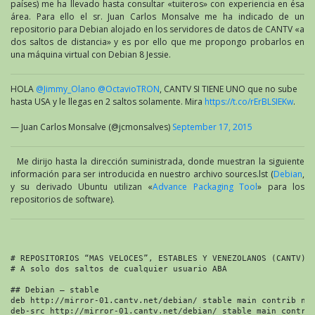
países) me ha llevado hasta consultar «tuiteros» con experiencia en ésa
área. Para ello el sr. Juan Carlos Monsalve me ha indicado de un
repositorio para Debian alojado en los servidores de datos de CANTV «a
dos saltos de distancia» y es por ello que me propongo probarlos en
una máquina virtual con Debian 8 Jessie.
HOLA
@Jimmy_Olano
@OctavioTRON
, CANTV SI TIENE UNO que no sube
hasta USA y le llegas en 2 saltos solamente. Mira
https://t.co/rErBLSIEKw
.
— Juan Carlos Monsalve (@jcmonsalves)
September 17, 2015
Me dirijo hasta la dirección suministrada, donde muestran la siguiente
información para ser introducida en nuestro archivo sources.lst (
Debian
,
y su derivado Ubuntu utilizan «
Advance Packaging Tool
» para los
repositorios de software).
# REPOSITORIOS “MAS VELOCES”, ESTABLES Y VENEZOLANOS (CANTV)

# A solo dos saltos de cualquier usuario ABA

## Debian – stable

deb http://mirror-01.cantv.net/debian/ stable main contrib non
deb-src http://mirror-01.cantv.net/debian/ stable main contrib