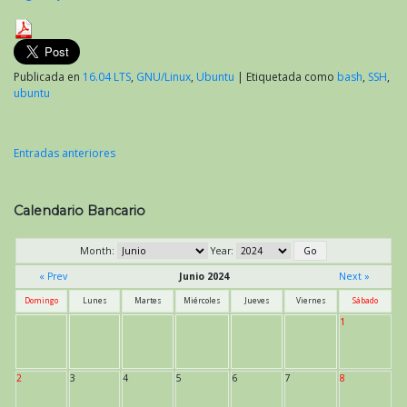
Publicada en
16.04 LTS
,
GNU/Linux
,
Ubuntu
|
Etiquetada como
bash
,
SSH
,
ubuntu
Entradas anteriores
Navegación
de
Calendario Bancario
entradas
Month:
Year:
« Prev
Junio 2024
Next »
Domingo
Lunes
Martes
Miércoles
Jueves
Viernes
Sábado
1
2
3
4
5
6
7
8