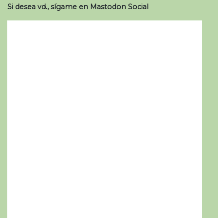
Si desea vd., sígame en Mastodon Social