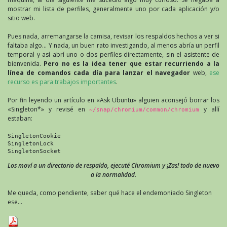
mostrar mi lista de perfiles, generalmente uno por cada aplicación y/o
sitio web.
Pues nada, arremangarse la camisa, revisar los respaldos hechos a ver si
faltaba algo… Y nada, un buen rato investigando, al menos abría un perfil
temporal y así abrí uno o dos perfiles directamente, sin el asistente de
bienvenida.
Pero no es la idea tener que estar recurriendo a la
línea de comandos cada día para lanzar el navegador
web,
ese
recurso es para trabajos importantes
.
Por fin leyendo un artículo en «Ask Ubuntu» alguien aconsejó borrar los
«Singleton*» y revisé en
y allí
~/snap/chromium/common/chromium
estaban:
SingletonCookie
SingletonLock
SingletonSocket
Los moví a un directorio de respaldo, ejecuté Chromium y ¡Zas! todo de nuevo
a la normalidad.
Me queda, como pendiente, saber qué hace el endemoniado Singleton
ese…