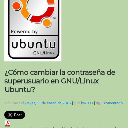
¿Cómo cambiar la contraseña de
superusuario en GNU/Linux
Ubuntu?
Publicada el
jueves, 11 de enero de 2018
|
por
ks7000
|
1 comentario
en
¿C
ca
la
co