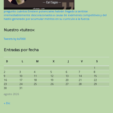
pregunto cuántos Einstein potenciales habrán llegado a sentirse
irremediablemente descorazonados a causa de exámenes competitivos y del
hastío generado por acumular méritos en su currículo a la fuerza.
Nuestro «tuiteo»:
Tweets by ks7000
Entradas por fecha
D
L
M
X
J
V
S
1
2
3
4
5
6
7
8
9
10
11
12
13
14
15
16
17
18
19
20
21
22
23
24
25
26
27
28
29
30
31
agosto 2026
« Dic