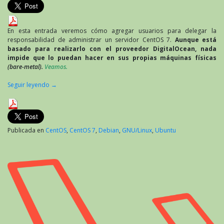
7:
configuración
como
servidor
En esta entrada veremos cómo agregar usuarios para delegar la
en
responsabilidad de administrar un servidor CentOS 7.
Aunque está
DigitalOcean
basado para realizarlo con el proveedor DigitalOcean, nada
impide que lo puedan hacer en sus propias máquinas físicas
(bare-metal).
Veamos.
Seguir leyendo
→
Publicada en
CentOS
,
CentOS 7
,
Debian
,
GNU/Linux
,
Ubuntu