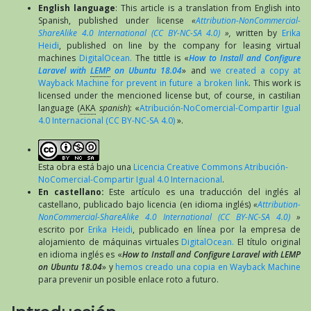
English language
: This article is a translation from English into
Spanish, published under license
«
Attribution-NonCommercial-
ShareAlike 4.0 International (CC BY-NC-SA 4.0)
»,
written by
Erika
Heidi
, published on line by the company for leasing virtual
machines
DigitalOcean.
The tittle is «
How to Install and Configure
Laravel with
LEMP
on Ubuntu 18.04
» and
we created a copy at
Wayback Machine for prevent in future a broken link
. This work is
licensed under the mencioned license but, of course, in castilian
language (
AKA
spanish
): «
Atribución-NoComercial-Compartir Igual
4.0 Internacional (CC BY-NC-SA 4.0)
».
Esta obra está bajo una
Licencia Creative Commons Atribución-
NoComercial-Compartir Igual 4.0 Internacional
.
En castellano:
Este artículo es una traducción del inglés al
castellano, publicado bajo licencia (en idioma inglés)
«
Attribution-
NonCommercial-ShareAlike 4.0 International (CC BY-NC-SA 4.0)
»
escrito por
Erika Heidi
, publicado en línea por la empresa de
alojamiento de máquinas virtuales
DigitalOcean.
El título original
en idioma inglés es «
How to Install and Configure Laravel with LEMP
on Ubuntu 18.04
» y
hemos creado una copia en Wayback Machine
para prevenir un posible enlace roto a futuro.