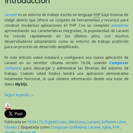
Introducción
Laravel
es un
entorno de trabajo
escrito en lenguaje
PHP
bajo licencia de
código abierto
que ofrece un conjunto de herramientas y recursos para
construir modernas aplicaciones en PHP. Con un completo
ecosistema
aprovechando sus características integradas, la popularidad de Laravel
ha crecido rápidamente en los últimos años, con muchos
desarrolladores adoptándolo como su entorno de trabajo preferido
para un proceso de desarrollo simplificado.
En este artículo usted instalará y configurará una nueva aplicación de
Laravel en un servidor Ubuntu versión 18.04, usando
Composer
(software)
para descargar y administrar las librerías del entorno de
trabajo. Cuando usted finalice tendrá una aplicación demostrativa
totalmente funcional, la cual obtiene información desde una base de
datos
MySQL
.
Seguir leyendo
→
Publicada en
18.04 LTS
,
DigitalOcean
,
GNU/Linux
,
Laravel
,
Software Libre
,
Ubuntu
|
Etiquetada como
Composer (software)
,
Laravel
,
nginx
,
PHP
,
ubuntu
,
Ubuntu 18