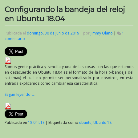
Configurando la bandeja del reloj
en Ubuntu 18.04
Publicada el
domingo, 30 de junio de 2019
|
por
Jimmy Olano
|
1
comentario
en
Configurando
la
bandeja
del
reloj
Somos gente práctica y sencilla y una de las cosas con las que estamos
en
en desacuerdo en Ubuntu 18.04 es el formato de la hora («bandeja del
Ubuntu
sistema») el cual no permite ser personalizado por nosotros, en esta
18.04
entrada explicamos como cambiar esa característica.
Seguir leyendo
→
Publicada en
18.04 LTS
|
Etiquetada como
ubuntu
,
Ubuntu 18