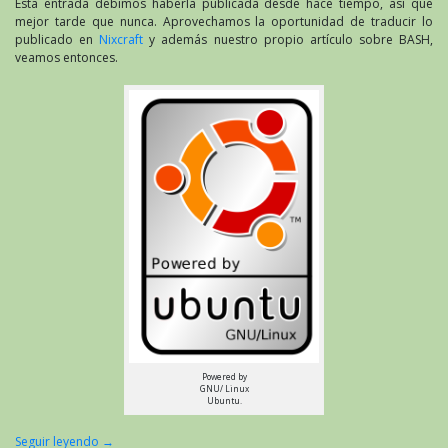
de
Esta entrada debimos haberla publicada desde hace tiempo, así que
su
mejor tarde que nunca. Aprovechamos la oportunidad de traducir lo
en
publicado en
Nixcraft
y además nuestro propio artículo sobre BASH,
GN
veamos entonces.
Ub
Powered by
GNU/ Linux
Ubuntu.
Seguir leyendo
→