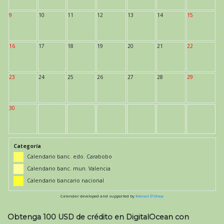
9
10
11
12
13
14
15
16
17
18
19
20
21
22
23
24
25
26
27
28
29
30
Categoría
Calendario banc. edo. Carabobo
Calendario banc. mun. Valencia
Calendario bancario nacional
Calendar developed and supported by
Kieran O'Shea
Obtenga 100 USD de crédito en DigitalOcean con