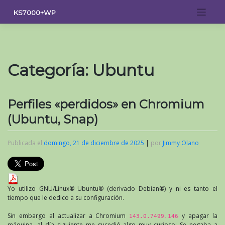
Saltar
KS7000+WP
al
contenido
Categoría:
Ubuntu
Perfiles «perdidos» en Chromium
(Ubuntu, Snap)
Publicada el
domingo, 21 de diciembre de 2025
|
por
Jimmy Olano
Yo utilizo GNU/Linux® Ubuntu® (derivado Debian®) y ni es tanto el
tiempo que le dedico a su configuración.
Sin embargo al actualizar a Chromium
y apagar la
143.0.7499.146
máquina, al día siguiente me sucedió algo muy curioso: Se negaba a