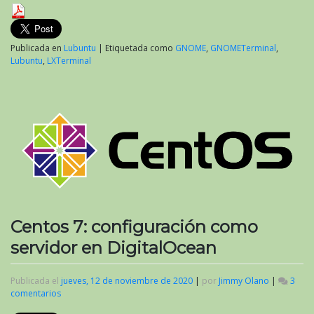
Publicada en
Lubuntu
|
Etiquetada como
GNOME
,
GNOMETerminal
,
Lubuntu
,
LXTerminal
Centos 7: configuración como
servidor en DigitalOcean
Publicada el
jueves, 12 de noviembre de 2020
|
por
Jimmy Olano
|
3
comentarios
en
Centos