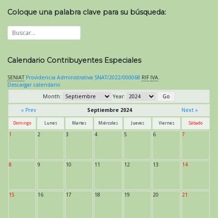
Coloque una palabra clave para su búsqueda:
Calendario Contribuyentes Especiales
SENIAT
Providencia Administrativa SNAT/2022/000068
RIF
IVA
.
Descargar calendario
Month:
Year:
« Prev
Septiembre 2024
Next »
Domingo
Lunes
Martes
Miércoles
Jueves
Viernes
Sábado
1
2
3
4
5
6
7
8
9
10
11
12
13
14
15
16
17
18
19
20
21