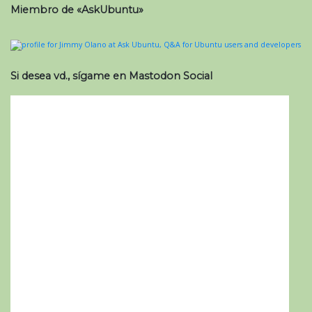
Miembro de «AskUbuntu»
Si desea vd., sígame en Mastodon Social