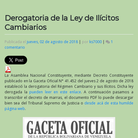
Derogatoria de la Ley de Ilícitos
Cambiarios
Publicada el
jueves, 02 de agosto de 2018
|
por
ks7000
|
1
comentario
en
Derogatoria
de
la
Ley
de
La Asamblea Nacional Constituyente, mediante Decreto Constituyente
Ilícitos
publicado en la Gaceta Oficial N° 41.452 del jueves 2 de agosto de 2018
Cambiarios
estableció la derogatoria del Régimen Cambiario y sus Ilícitos. Dicha ley
derogada la
pueden leer en este enlace
. A continuación pasamos a
transcribir el decreto de marras, el documento PDF lo puede descargar
bien sea del Tribunal Supremo de Justicia o
desde acá de esta humilde
página web
.