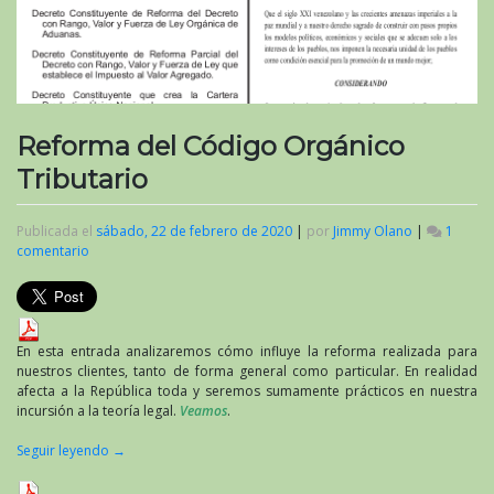
Reforma del Código Orgánico
Tributario
Publicada el
sábado, 22 de febrero de 2020
|
por
Jimmy Olano
|
1
comentario
en
Reforma
del
Código
Orgánico
Tributario
En esta entrada analizaremos cómo influye la reforma realizada para
nuestros clientes, tanto de forma general como particular. En realidad
afecta a la República toda y seremos sumamente prácticos en nuestra
incursión a la teoría legal.
Veamos
.
Seguir leyendo
→