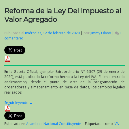
Reforma de la Ley Del Impuesto al
Valor Agregado
Publicada el
miércoles, 12 de febrero de 2020
|
por
Jimmy Olano
|
1
comentario
en
Reforma
de
la
Ley
Del
Impuesto
En la Gaceta Oficial, ejemplar Extraordinario N° 6.507 (29 de enero de
al
2020), está publicada la reforma hecha a la Ley del
IVA
. En esta entrada
Valor
analizaremos, desde el punto de vista de la programación de
Agregado
ordenadores y almacenamiento en base de datos, los cambios legales
realizados.
Seguir leyendo
→
Publicada en
Asamblea Nacional Constituyente
|
Etiquetada como
IVA