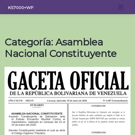
Saltar
KS7000+WP
al
contenido
Categoría:
Asamblea
Nacional Constituyente