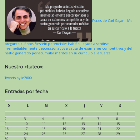
Frases de Carl Sagan - Me
pregunto cuántos Einstein potenciales habrán llegado a sentirse
irremediablemente descorazonados a causa de exámenes competitivos y del
hastío generado por acumular méritos en su currículo a la fuerza.
Nuestro «tuiteo»:
Tweets by ks7000
Entradas por fecha
D
L
M
X
J
V
S
1
2
3
4
5
6
7
8
9
10
11
12
13
14
15
16
17
18
19
20
21
22
23
24
25
26
27
28
29
30
31