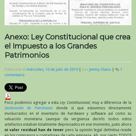
Anexo: Ley Constitucional que crea
el Impuesto a los Grandes
Patrimonios
Publicada el
miércoles, 10 de julio de 2019
|
por
Jimmy Olano
|
1
comentario
en
Anexo:
Ley
Constitucional
que
crea
Poco podemos agregar a esta
Ley Constitucional,
muy a diferencia de la
el
Declaración de Patrimonio
donde sí que estuvimos directamente
Impuesto
involucrados en el inventario de hardware y software así como su
a
valuación monetaria (aunque da vergüenza decirlo todos estos
los
artefactos estaban totalmente depreciados en ese momento, justo ahora
Grandes
ni valor residual han de tener
pero la opinión legal definitiva reside
Patrimonios
en los comisarios y contadores de cada empresa. Ah, por cierto TODOS