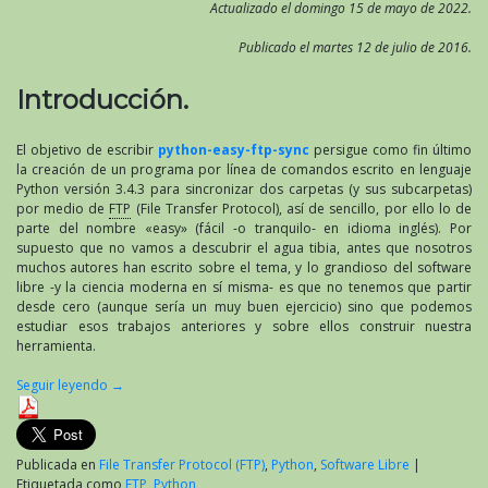
Actualizado el domingo 15 de mayo de 2022.
Publicado el martes 12 de julio de 2016.
Introducción.
El objetivo de escribir
python-easy-ftp-sync
persigue como fin último
la creación de un programa por línea de comandos escrito en lenguaje
Python versión 3.4.3 para sincronizar dos carpetas (y sus subcarpetas)
por medio de
FTP
(File Transfer Protocol), así de sencillo, por ello lo de
parte del nombre «easy» (fácil -o tranquilo- en idioma inglés). Por
supuesto que no vamos a descubrir el agua tibia, antes que nosotros
muchos autores han escrito sobre el tema, y lo grandioso del software
libre -y la ciencia moderna en sí misma- es que no tenemos que partir
desde cero (aunque sería un muy buen ejercicio) sino que podemos
estudiar esos trabajos anteriores y sobre ellos construir nuestra
herramienta.
Seguir leyendo
→
Publicada en
File Transfer Protocol (FTP)
,
Python
,
Software Libre
|
Etiquetada como
FTP
,
Python