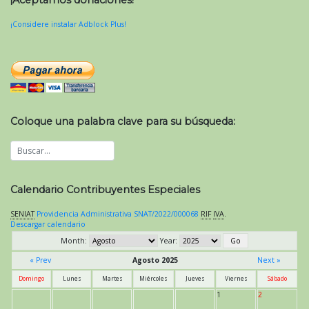
¡Aceptamos donaciones!
¡Considere instalar Adblock Plus!
Coloque una palabra clave para su búsqueda:
Calendario Contribuyentes Especiales
SENIAT
Providencia Administrativa SNAT/2022/000068
RIF
IVA
.
Descargar calendario
Month:
Year:
« Prev
Agosto 2025
Next »
Domingo
Lunes
Martes
Miércoles
Jueves
Viernes
Sábado
1
2