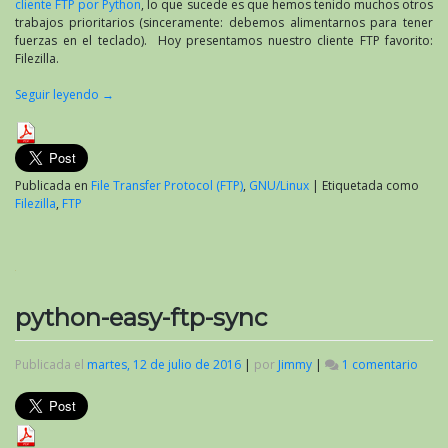
cliente FTP por Python
, lo que sucede es que hemos tenido muchos otros
trabajos prioritarios (sinceramente: debemos alimentarnos para tener
fuerzas en el teclado). Hoy presentamos nuestro cliente FTP favorito:
Filezilla.
Seguir leyendo
→
Publicada en
File Transfer Protocol (FTP)
,
GNU/Linux
|
Etiquetada como
Filezilla
,
FTP
python-easy-ftp-sync
Publicada el
martes, 12 de julio de 2016
|
por
Jimmy
|
1 comentario
en
pyth
easy-
ftp-
sync