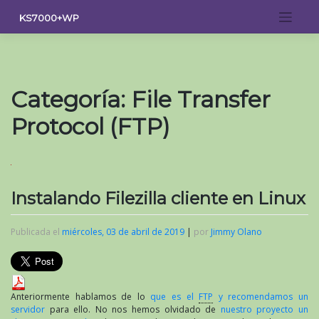
Saltar
KS7000+WP
al
contenido
Categoría:
File Transfer
Protocol (FTP)
Instalando Filezilla cliente en Linux
Publicada el
miércoles, 03 de abril de 2019
|
por
Jimmy Olano
Anteriormente hablamos de lo
que es el
FTP
y recomendamos un
servidor
para ello. No nos hemos olvidado de
nuestro proyecto un