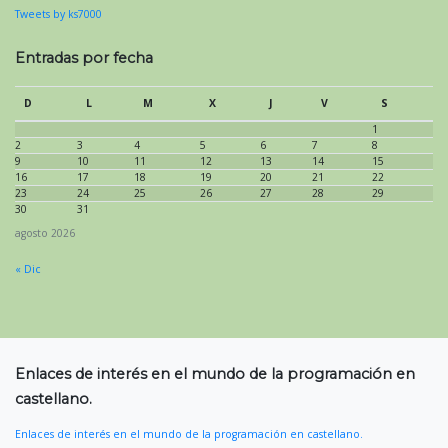
Tweets by ks7000
Entradas por fecha
D
L
M
X
J
V
S
1
2
3
4
5
6
7
8
9
10
11
12
13
14
15
16
17
18
19
20
21
22
23
24
25
26
27
28
29
30
31
agosto 2026
« Dic
Enlaces de interés en el mundo de la programación en
castellano.
Enlaces de interés en el mundo de la programación en castellano.